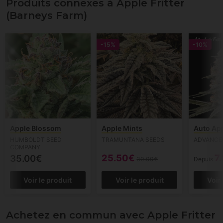
Produits connexes à Apple Fritter
(Barneys Farm)
-15%
-10%
Apple Blossom
Apple Mints
Auto App
HUMBOLDT SEED
TRAMUNTANA SEEDS
ADVANCE
COMPANY
25.50€
7
35.00€
30.00€
Depuis
Voir le produit
Voir le produit
Voir
Achetez en commun avec Apple Fritter