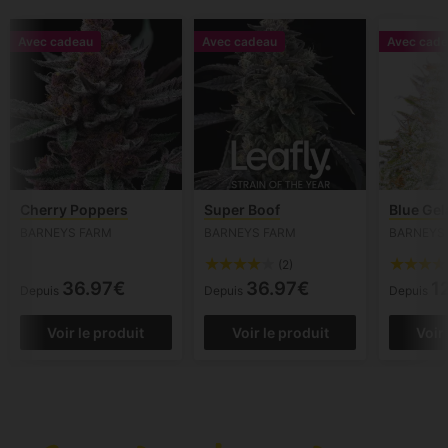
Avec cadeau
Avec cadeau
Avec cade
Cherry Poppers
Super Boof
Blue Gel
BARNEYS FARM
BARNEYS FARM
BARNEYS
(2)
36.97€
36.97€
1
Depuis
Depuis
Depuis
Voir le produit
Voir le produit
Voir