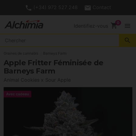
(+34) 972 527 248
Contact
shopping_cart
menu
Identifiez-vous
search
Graines de cannabis
Barneys Farm
Apple Fritter Féminisée de
Barneys Farm
Animal Cookies x Sour Apple
Avec cadeau