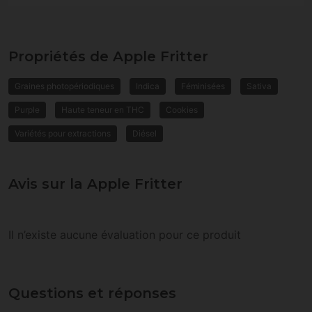
Propriétés de Apple Fritter
Graines photopériodiques
Indica
Féminisées
Sativa
Purple
Haute teneur en THC
Cookies
Variétés pour extractions
Diésel
Avis sur la Apple Fritter
Il n’existe aucune évaluation pour ce produit
Questions et réponses