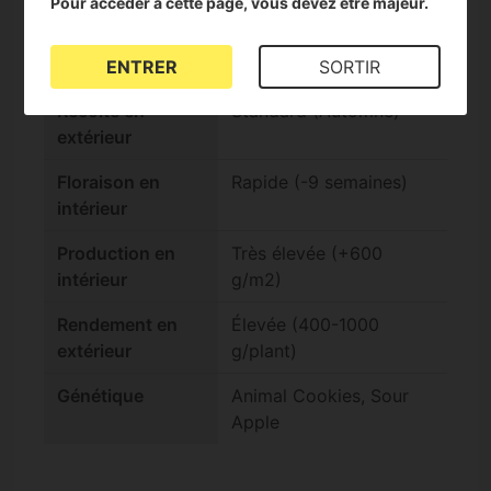
Pour accéder à cette page, vous devez être majeur.
Terreux
Effet
Hybride
ENTRER
SORTIR
Récolte en
Standard (Automne)
extérieur
Floraison en
Rapide (-9 semaines)
intérieur
Production en
Très élevée (+600
intérieur
g/m2)
Rendement en
Élevée (400-1000
extérieur
g/plant)
Génétique
Animal Cookies, Sour
Apple