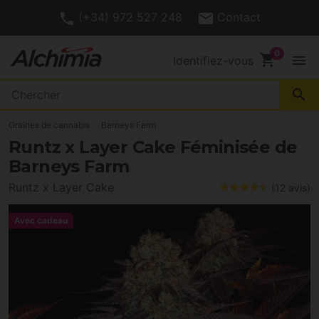
(+34) 972 527 248
Contact
shopping_cart
menu
Identifiez-vous
search
Graines de cannabis
Barneys Farm
Runtz x Layer Cake Féminisée de
Barneys Farm
Runtz x Layer Cake
(12 avis)
Avec cadeau