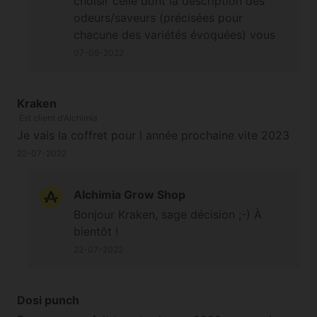
choisir celle dont la description des
odeurs/saveurs (précisées pour
chacune des variétés évoquées) vous
attire le plus ;-) À bientôt
07-09-2022
Kraken
Est client d'Alchimia
Je vais la coffret pour l année prochaine vite 2023
22-07-2022
Alchimia Grow Shop
Bonjour Kraken, sage décision ;-) À
bientôt !
22-07-2022
Dosi punch