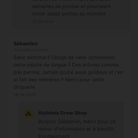
semaines de pousse et pourraient
rester assez petites au moment
d'enclencher leur floraison, sauf si les
22-06-2024
conditions climatiques s'améliorent.
Bonne journée. Cordialement
Sébastien
A acheté cet article
Salut alchimia !! Obligé de venir commenter
cette pépite de dingue !! Des arômes comme
pas permis. Jamais goûté aussi goûteux et j'en
ai fait des mémères !! Merci pour cette
dinguerie
08-08-2023
Alchimia Grow Shop
Bonjour Sébastien, merci pour ce
retour d'information et à bientôt.
Cordialement