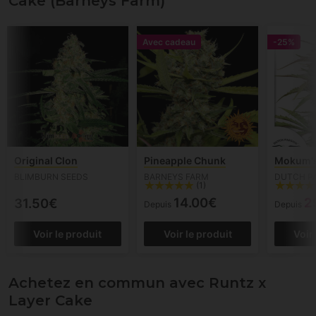
Cake (Barneys Farm)
Avec cadeau
-25%
Original Clon
Pineapple Chunk
Mokum's
BLIMBURN SEEDS
BARNEYS FARM
DUTCH P
(1)
14.00€
2
31.50€
Depuis
Depuis
Voir le produit
Voir le produit
Voir
Achetez en commun avec Runtz x
Layer Cake