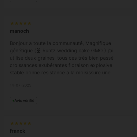
manoch
Bonjour a toute la communauté, Magnifique
génétique (🧬 Runtz wedding cake GMO ) j’ai
utilisé deux graines, tous ces très bien passé
croissances exubérantes floraison explosive
stable bonne résistance a la moisissure une
magnifique production de 230 grammes sec un
14-07-2025
parfum bien mélangé , un phénotype Runtz l’autre
GMO wedding cake ces du solide .
Avis vérifié
franck