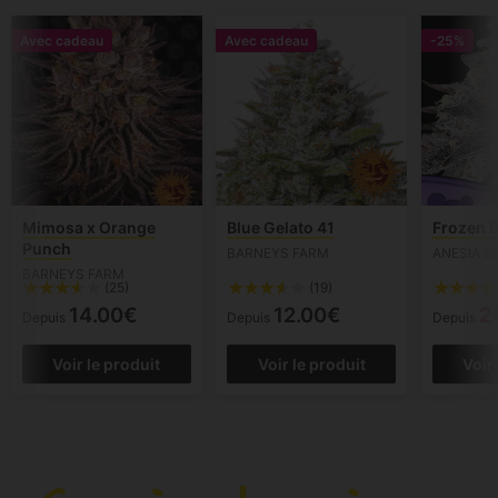
Avec cadeau
Avec cadeau
-25%
Mimosa x Orange
Blue Gelato 41
Frozen B
Punch
BARNEYS FARM
ANESIA S
BARNEYS FARM
(25)
(19)
14.00€
12.00€
2
Depuis
Depuis
Depuis
Voir le produit
Voir le produit
Voir