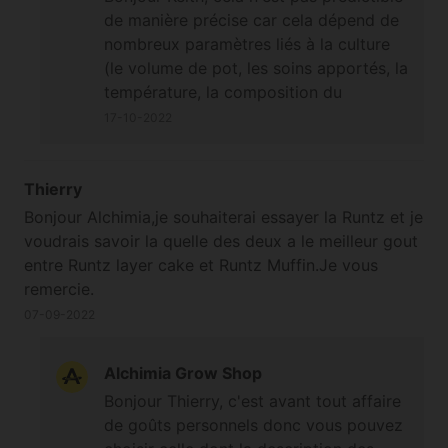
de manière précise car cela dépend de
nombreux paramètres liés à la culture
(le volume de pot, les soins apportés, la
température, la composition du
substrat, la routine d'arrosage
17-10-2022
"fréquence et quantité", etc etc). Pour
votre deuxième question cela dépend
également de votre configuration et
Thierry
projet de culture (nombre de plantes
Bonjour Alchimia,je souhaiterai essayer la Runtz et je
sur une surface donnée, volume de pot
voudrais savoir la quelle des deux a le meilleur gout
etc) ;-) À bientôt
entre Runtz layer cake et Runtz Muffin.Je vous
remercie.
07-09-2022
Alchimia Grow Shop
Bonjour Thierry, c'est avant tout affaire
de goûts personnels donc vous pouvez