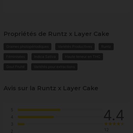
Propriétés de Runtz x Layer Cake
Graines photopériodiques
Variétés Productives
Runtz
Féminisées
Indica Sativa
Haute teneur en THC
Gout Fruité
Variétés pour extractions
Avis sur la Runtz x Layer Cake
4.4
5
4
3
12
2