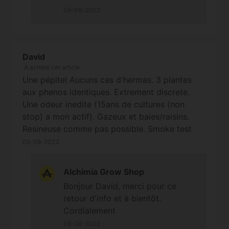
09-08-2023
David
A acheté cet article
Une pépite! Aucuns cas d'hermas. 3 plantes
aux phenos identiques. Extrement discrete.
Une odeur inedite (15ans de cultures (non
stop) a mon actif). Gazeux et baies/raisins.
Resineuse comme pas possible. Smoke test
dans 3 semaines 1 mois. A suivre...
05-08-2023
Alchimia Grow Shop
Bonjour David, merci pour ce
retour d'info et à bientôt.
Cordialement
08-08-2023