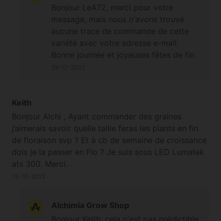
Bonjour LeA72, merci pour votre
message, mais nous n'avons trouvé
aucune trace de commande de cette
variété avec votre adresse e-mail.
Bonne journée et joyeuses fêtes de fin
d'année. Cordialement
29-12-2022
Keith
Bonjour Alchi , Ayant commander des graines
j’aimerais savoir quelle taille feras les plants en fin
de floraison svp ? Et à cb de semaine de croissance
dois je la passer en Flo ? Je suis sous LED Lumatek
ats 300. Merci.
15-10-2022
Alchimia Grow Shop
Bonjour Keith, cela n'est pas prédictible