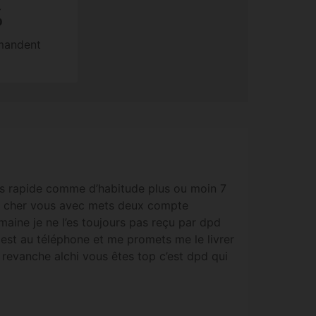
%
mmandent
rès rapide comme d’habitude plus ou moin 7
 cher vous avec mets deux compte
aine je ne l’es toujours pas reçu par dpd
es est au téléphone et me promets me le livrer
 revanche alchi vous êtes top c’est dpd qui
 vous