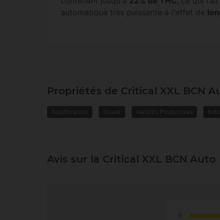
contenant jusqu'à
22% de THC
, ce qui fai
automatique très puissante à l'effet de
lo
Propriétés de Critical XXL BCN A
Autofloraison
Skunk
Variétés Productives
Indi
Avis sur la Critical XXL BCN Auto
5