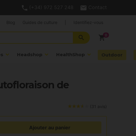
(+34) 972 527 248
Contact
Blog
Guides de culture
|
Identifiez-vous
search
shopping_cart
es
Headshop
HealthShop
Outdoor
utofloraison de
(31 avis)
Ajouter au panier