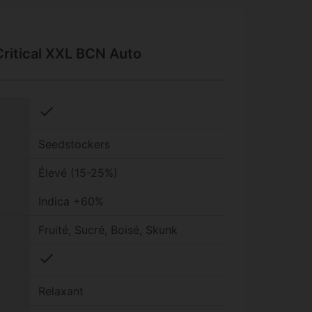
Critical XXL BCN Auto
check
Seedstockers
Élevé (15-25%)
Indica +60%
Fruité, Sucré, Boisé, Skunk
check
Relaxant