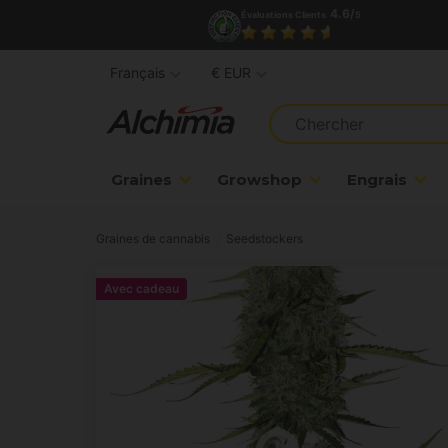
4.6/
Évaluations Clients
5
Français
€ EUR
Graines
Growshop
Engrais
Graines de cannabis
Seedstockers
Avec cadeau