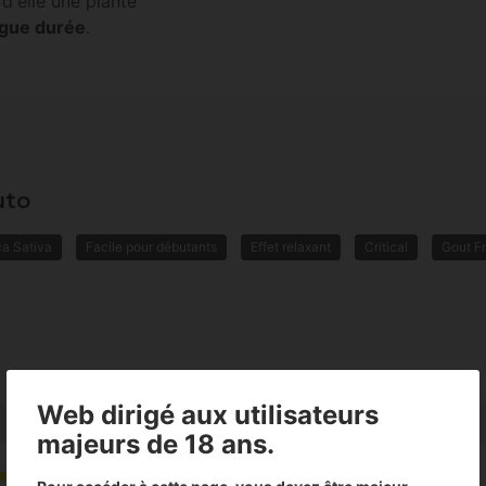
t d'elle une plante
ngue durée
.
uto
ca Sativa
Facile pour débutants
Effet relaxant
Critical
Gout Fr
Web dirigé aux utilisateurs
majeurs de 18 ans.