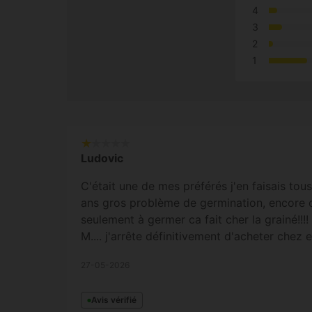
4
3
2
1
Ludovic
C'était une de mes préférés j'en faisais tou
ans gros problème de germination, encore c
seulement à germer ca fait cher la grainé!!!!
M.... j'arrête définitivement d'acheter chez e
27-05-2026
Avis vérifié