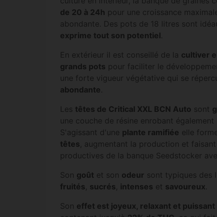
culture en intérieur, la banque de graines 
de 20 à 24h
pour une croissance maximale 
abondante. Des pots de 18 litres sont idé
exprime tout son potentiel
.
En extérieur il est conseillé de la
cultiver 
grands pots
pour faciliter le développemen
une forte vigueur végétative qui se réperc
abondante
.
Les
têtes de Critical XXL BCN Auto
sont
g
une couche de résine enrobant également se
S'agissant d'une
plante ramifiée
elle form
têtes
, augmentant la production et faisant 
productives de la banque Seedstocker av
Son
goût
et son
odeur
sont typiques des 
fruités
,
sucrés
,
intenses
et
savoureux
.
Son
effet est joyeux, relaxant et puissant