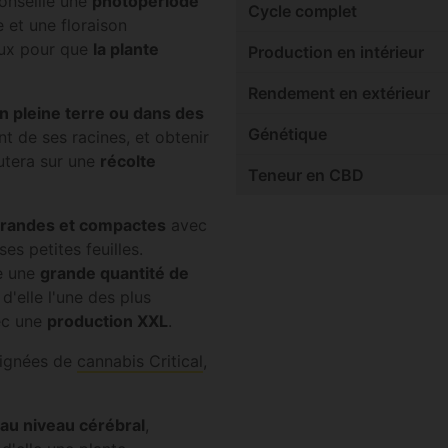
conseille une
photopériode
Cycle complet
et une floraison
aux pour que
la plante
Production en intérieur
Rendement en extérieur
en pleine terre ou dans des
Génétique
t de ses racines, et obtenir
utera sur une
récolte
Teneur en CBD
randes et compactes
avec
s petites feuilles.
e une
grande quantité de
d'elle l'une des plus
ec une
production XXL
.
lignées de
cannabis Critical
,
 au niveau cérébral
,