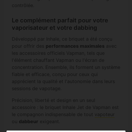
contrôlée.
Le complément parfait pour votre
vaporisateur et votre dabbing
Développé par Inhale, ce briquet a été conçu
pour offrir des
performances maximales
avec
les accessoires officiels Vapman, tels que
l'élément chauffant Vapman ou l'écran de
concentration. Ensemble, ils forment un système
fiable et efficace, conçu pour ceux qui
apprécient la qualité et l'autonomie dans leurs
sessions de vapotage.
Précision, liberté et design en un seul
accessoire : le briquet Inhale Jet de Vapman est
le compagnon indispensable de tout
vapoteur
ou
dabbeur
exigeant.