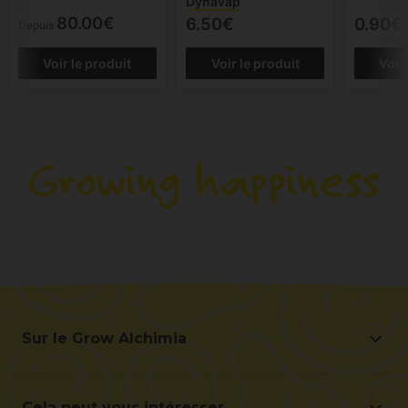
Dynavap
80.00€
6.50€
0.90€
Depuis
Voir le produit
Voir le produit
Voir
Sur le Grow Alchimia
Sur le Grow Alchimia
Situation et contact
Cela peut vous intéresser