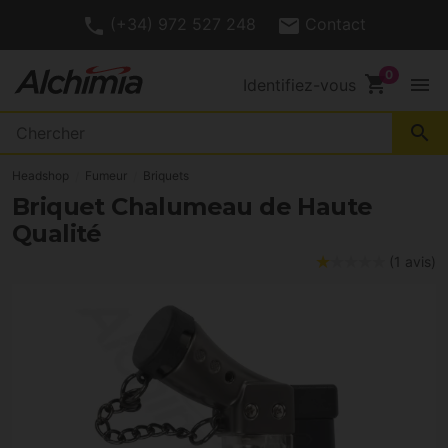
(+34) 972 527 248
Contact
shopping_cart
menu
Identifiez-vous
search
Headshop
Fumeur
Briquets
Briquet Chalumeau de Haute
Qualité
(1 avis)