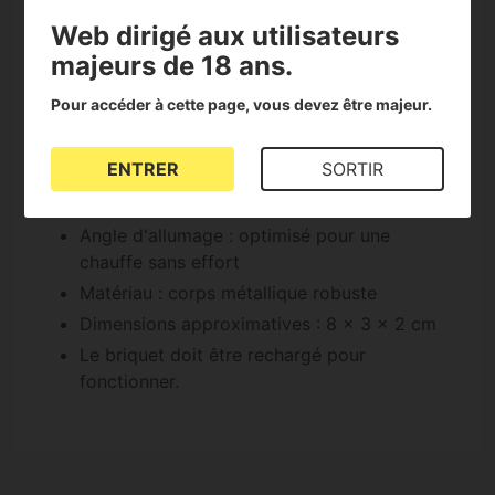
Caractéristiques du briquet Inhale Jet
Web dirigé aux utilisateurs
:
majeurs de 18 ans.
Briquet Chalumeau rechargeable
Pour accéder à cette page, vous devez être majeur.
Réservoir : transparent et de grande
capacité
ENTRER
SORTIR
Contrôle de la flamme : réglable avec une
grande précision
Angle d'allumage : optimisé pour une
chauffe sans effort
Matériau : corps métallique robuste
Dimensions approximatives : 8 x 3 x 2 cm
Le briquet doit être rechargé pour
fonctionner.