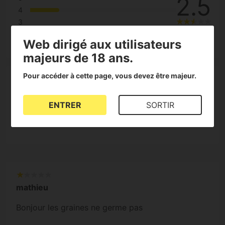
2.5
4
3
10
2
Web dirigé aux utilisateurs
Reviews
1
majeurs de 18 ans.
Pour accéder à cette page, vous devez être majeur.
40%
ENTRER
SORTIR
des clients le recommandent
mathieu
Bonjour les graines ne germe pas