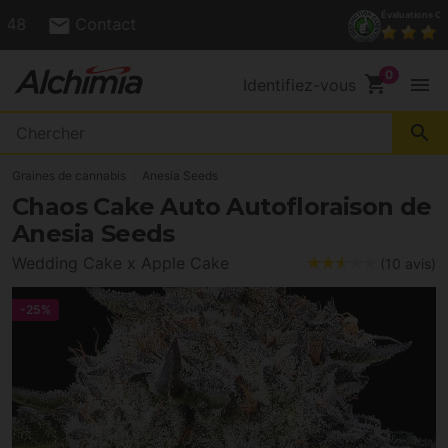
(+34) 972 527 248
Contact
shopping_cart
menu
Identifiez-vous
search
Graines de cannabis
Anesia Seeds
Chaos Cake Auto Autofloraison de
Anesia Seeds
Wedding Cake x Apple Cake
(10 avis)
-25%