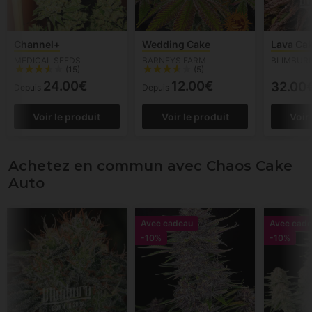
Channel+
Wedding Cake
Lava Ca
MEDICAL SEEDS
BARNEYS FARM
BLIMBUR
(15)
(5)
24.00€
12.00€
32.00
Depuis
Depuis
Voir le produit
Voir le produit
Voir
Achetez en commun avec Chaos Cake
Auto
Avec cadeau
Avec cade
-10%
-10%