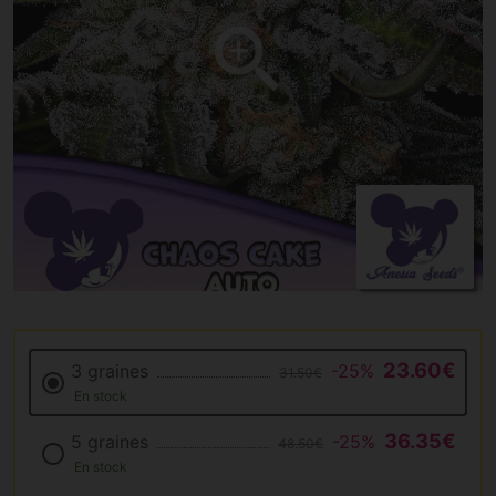
23.60€
3 graines
-25%
31.50€
En stock
36.35€
5 graines
-25%
48.50€
En stock