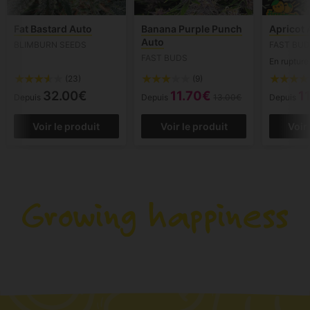
Fat Bastard Auto
Banana Purple Punch
Apricot 
Auto
BLIMBURN SEEDS
FAST BU
FAST BUDS
En rupture
(23)
(9)
32.00€
11.70€
1
Depuis
Depuis
13.00€
Depuis
Voir le produit
Voir le produit
Voir