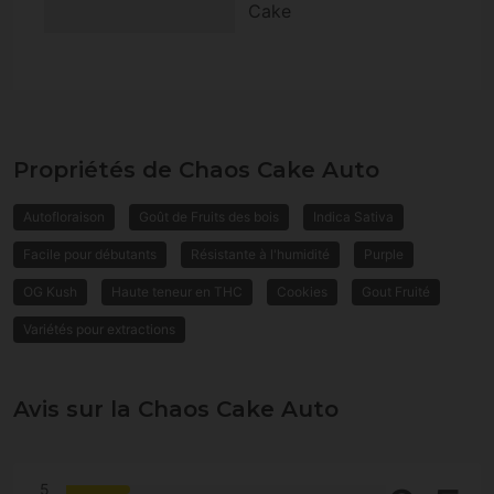
Cake
Propriétés de Chaos Cake Auto
Autofloraison
Goût de Fruits des bois
Indica Sativa
Facile pour débutants
Résistante à l'humidité
Purple
OG Kush
Haute teneur en THC
Cookies
Gout Fruité
Variétés pour extractions
Avis sur la Chaos Cake Auto
5