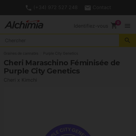
(+34) 972 527 248
Contact
shopping_cart
menu
Identifiez-vous
search
Graines de cannabis
Purple City Genetics
Cheri Maraschino Féminisée de
Purple City Genetics
Cheri x Kimchi