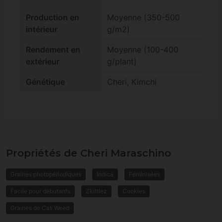
Production en
Moyenne (350-500
intérieur
g/m2)
Rendement en
Moyenne (100-400
extérieur
g/plant)
Génétique
Cheri, Kimchi
Propriétés de Cheri Maraschino
Graines photopériodiques
Indica
Féminisées
Facile pour débutants
Zkittlez
Cookies
Graines de Cali Weed