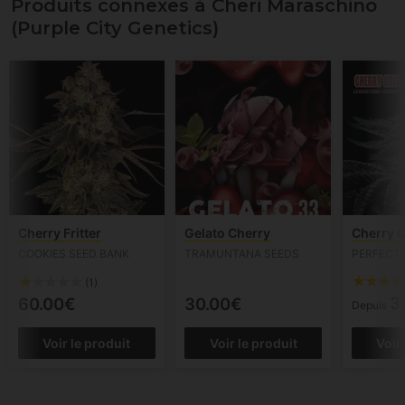
Produits connexes à Cheri Maraschino
(Purple City Genetics)
Cherry Fritter
Gelato Cherry
Cherry C
COOKIES SEED BANK
TRAMUNTANA SEEDS
PERFECT 
(1)
3
60.00€
30.00€
Depuis
Voir le produit
Voir le produit
Voir