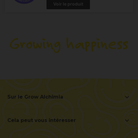
Voir le produit
Sur le Grow Alchimia
Sur le Grow Alchimia
Situation et contact
Cela peut vous intéresser
Aidez-nous à nous améliorer
Offres
Contact pour les professionnels (B2B)