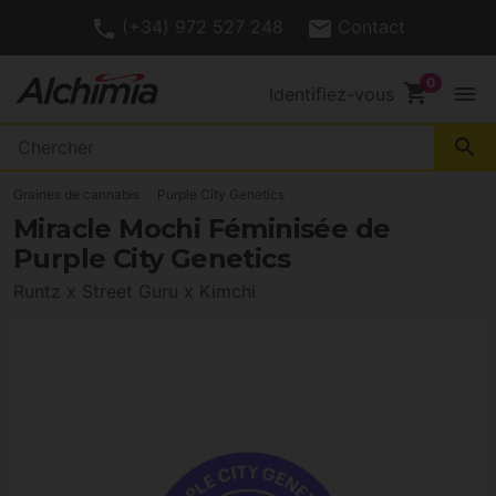
(+34) 972 527 248
Contact
shopping_cart
menu
Identifiez-vous
search
Graines de cannabis
Purple City Genetics
Miracle Mochi Féminisée de
Purple City Genetics
Runtz x Street Guru x Kimchi