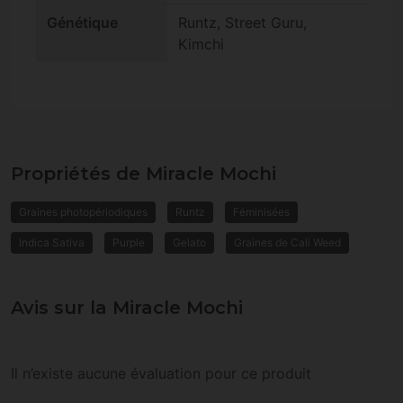
Génétique
Runtz, Street Guru,
Kimchi
Propriétés de Miracle Mochi
Graines photopériodiques
Runtz
Féminisées
Indica Sativa
Purple
Gelato
Graines de Cali Weed
Avis sur la Miracle Mochi
Il n’existe aucune évaluation pour ce produit