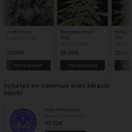
Mochi Gelato
Forbidden Mochi
Forbidde
Auto
Fem
BLIMBURN SEEDS
SEEDSTOCKERS
SEEDSTO
32.00€
26.00€
26.00
Voir le produit
Voir le produit
Voir
Achetez en commun avec Miracle
Mochi
Cheri Maraschino
PURPLE CITY GENETICS
42.00€