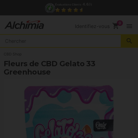
4.6/
Évaluations Clients
5
shopping_cart
menu
Identifiez-vous
search
CBD Shop
Fleurs de CBD Gelato 33
Greenhouse