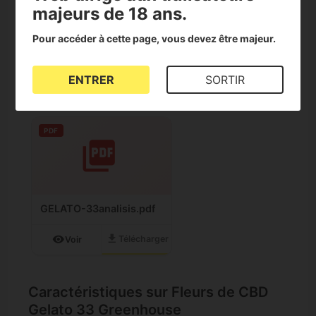
majeurs de 18 ans.
terreux
Sans pesticides
Pour accéder à cette page, vous devez être majeur.
ENTRER
SORTIR
Téléchargez les documents
PDF
GELATO-33analisis.pdf
download
visibility
Télécharger
Voir
Caractéristiques sur Fleurs de CBD
Gelato 33 Greenhouse