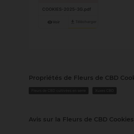
COOKIES-2025-3G.pdf
download
visibility
Télécharger
Voir
Propriétés de Fleurs de CBD Coo
Fleurs de CBD cultivées en serre
Xuxes CBD
Avis sur la Fleurs de CBD Cookie