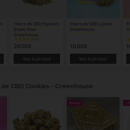
rn
Fleurs de CBD Popcorn
Fleurs de CBD Lemon
F
Green Sour -
Greenhouse
G
Greenhouse
(1)
20.00€
10.00€
1
Voir le produit
Voir le produit
 de CBD Cookies - Greenhouse
Promo
-2