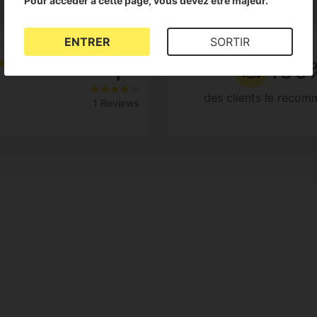
Pour accéder à cette page, vous devez être majeur.
ENTRER
SORTIR
4
100
des clients le reco
1 Reviews