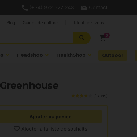
(+34) 972 527 248
Contact
Blog
Guides de culture
|
Identifiez-vous
search
shopping_cart
es
Headshop
HealthShop
Outdoor
- Greenhouse
(1 avis)
Ajouter au panier
Ajouter à la liste de souhaits