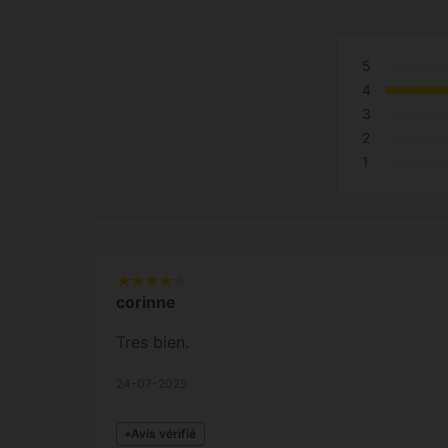
5
4
3
2
1
corinne
Tres bien.
24-07-2025
Avis vérifié