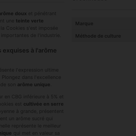
arôme doux
et pénétrant
ont une
teinte verte
Marque
, la Cookies s'est imposée
importantes de l'industrie.
Méthode de culture
 exquises à l'arôme
sente l'expression ultime
s. Plongez dans l'excellence
z de son
arôme unique
.
ur en CBG inférieure à 5% et
ookies est
cultivée en serre
e moyenne à grande, présentent
gent un arôme sucré qui
elle représente le meilleur
nique
qui met en valeur sa