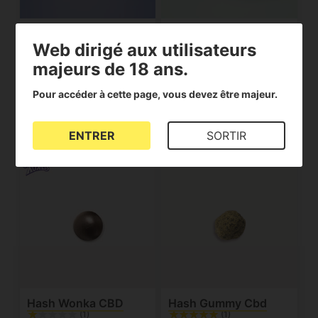
Fleurs de CBD Apple
Fleurs de CBD
Web dirigé aux utilisateurs
Jack Greenhouse
Kushmintz -
Greenhouse
majeurs de 18 ans.
(1)
10.00€
10.00€
Pour accéder à cette page, vous devez être majeur.
Voir le produit
Voir le produit
ENTRER
SORTIR
Hash Wonka CBD
Hash Gummy Cbd
(1)
(1)