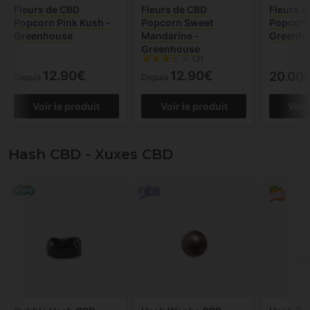
Fleurs de CBD
Fleurs de CBD
Fleurs d
Popcorn Pink Kush -
Popcorn Sweet
Popcorn
Greenhouse
Mandarine -
Greenh
Greenhouse
(3)
12.90€
12.90€
20.00
Depuis
Depuis
Voir le produit
Voir le produit
Voir
Hash CBD - Xuxes CBD