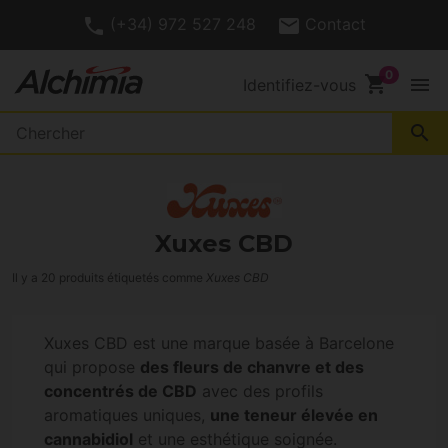
(+34) 972 527 248
Contact
shopping_cart
menu
Identifiez-vous
search
Xuxes CBD
Il y a 20 produits étiquetés comme
Xuxes CBD
Xuxes CBD est une marque basée à Barcelone
qui propose
des fleurs de chanvre et des
concentrés de CBD
avec des profils
aromatiques uniques,
une teneur élevée en
cannabidiol
et une esthétique soignée.