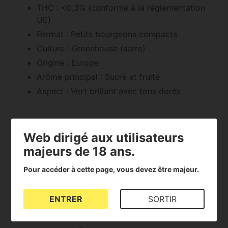
THC : <0,3% (conforme à la réglementation
UE)
Format : Petits bourgeons compacts
Culture : Greenhouse (serre)
Origine : Europe
Arôme principal : Sucré et fruité
Aspect : Vert brillant avec tons dorés
Téléchargez les documents
Web dirigé aux utilisateurs
majeurs de 18 ans.
PDF
Pour accéder à cette page, vous devez être majeur.
ENTRER
SORTIR
GOLDENNUGGETS.pdf