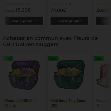
(14)
(1)
15.00€
74.00€
20.00
Depuis
Voir le produit
Voir le produit
Voir
Achetez en commun avec Fleurs de
CBD Golden Nuggets
New
New
New
Fleurs de CBD Mini
Mini Buds Tiny Gems
Fleurs d
Brains
CBD
Mix