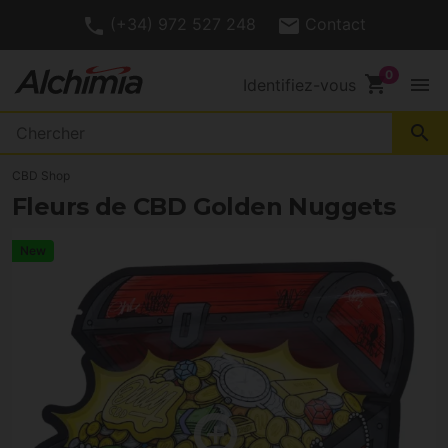
(+34) 972 527 248
Contact
shopping_cart
menu
Identifiez-vous
search
CBD Shop
Fleurs de CBD Golden Nuggets
New