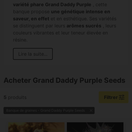
variété phare Grand Daddy Purple
, cette
banque propose
une génétique intense en
saveur, en effet
et en esthétique. Ses variétés
se distinguent par leurs
arômes sucrés
, leurs
couleurs vibrantes et leur teneur élevée en
résine.
Lire la suite...
Acheter Grand Daddy Purple Seeds
tune
5
produits
Filtrer
Banque de graines - Grand Daddy Purple Seeds