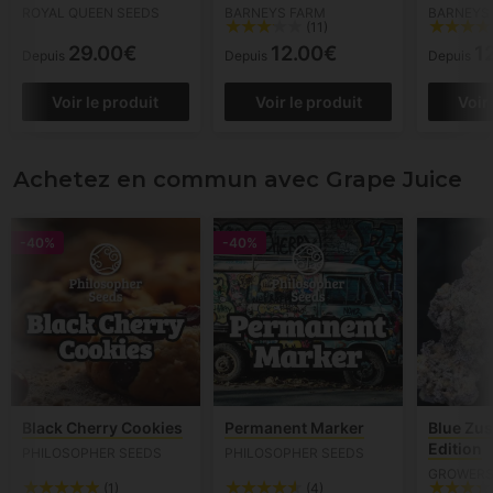
ROYAL QUEEN SEEDS
BARNEYS FARM
BARNEYS
(11)
29.00€
12.00€
1
Depuis
Depuis
Depuis
Voir le produit
Voir le produit
Voir
Achetez en commun avec Grape Juice
-40%
-40%
Black Cherry Cookies
Permanent Marker
Blue Zus
Edition
PHILOSOPHER SEEDS
PHILOSOPHER SEEDS
GROWERS
(1)
(4)