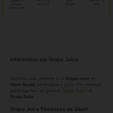
Cadeau
à
Paiement
Envoi
Sauvons la
chaque
sécurisé
discret
terre
commande
Information sur Grape Juice
Alchimia vous présente ici la
Grape Juice
de
Silent Seeds
, développée à partir d'un matériel
génétique haut de gamme:
Purple Punch
et
Grape Soda
.
Grape Juice Féminisée de Silent