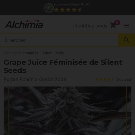
(+34) 972 527 248
Contact
shopping_cart
menu
Identifiez-vous
search
Graines de cannabis
Silent Seeds
Grape Juice Féminisée de Silent
Seeds
Purple Punch x Grape Soda
(3 avis)