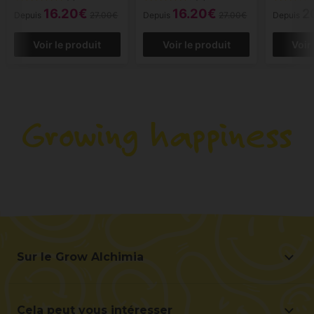
16.20€
16.20€
2
Depuis
27.00€
Depuis
27.00€
Depuis
Voir le produit
Voir le produit
Voir
Sur le Grow Alchimia
Sur le Grow Alchimia
Situation et contact
Cela peut vous intéresser