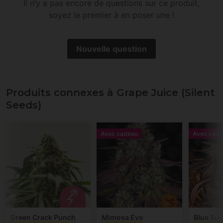
Il n’y a pas encore de questions sur ce produit,
soyez le premier à en poser une !
Nouvelle question
Produits connexes à Grape Juice (Silent
Seeds)
Avec cadeau
Avec cade
Green Crack Punch
Mimosa Evo
Blue Sun