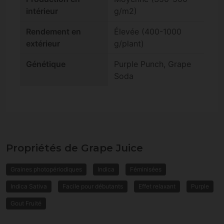
intérieur
g/m2)
Rendement en
Élevée (400-1000
extérieur
g/plant)
Génétique
Purple Punch, Grape
Soda
Propriétés de Grape Juice
Graines photopériodiques
Indica
Féminisées
Indica Sativa
Facile pour débutants
Effet relaxant
Purple
Gout Fruité