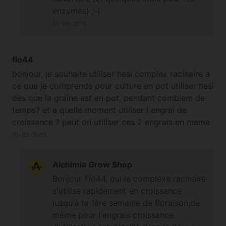
enzymes) ;-)
11-05-2015
flo44
bonjour, je souhaite utiliser hesi complex racinaire a
ce que je comprends pour culture en pot utiliser hesi
dès que la graine est en pot, pendant combiem de
temps? et a quelle moment utiliser l engrai de
croissance ? peut on utiliser ces 2 engrais en meme
temps ? si oui pendant combien de temps ? ou faut
21-02-2015
tild'abord utiliser hesi et apres arréter et continuer
avec engrai de croissance merci de me conseiller
Alchimia Grow Shop
Bonjour Flo44, oui le complexe racinaire
s'utilise rapidement en croissance
jusqu'à la 1ère semaine de floraison,de
même pour l'engrais croissance