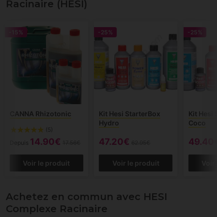
Racinaire (HESI)
-15%
-25%
-25%
CANNA Rhizotonic
Kit Hesi StarterBox
Kit Hesi
Hydro
Coco
(5)
14.90€
47.20€
49.40
Depuis
17.56€
62.95€
Voir le produit
Voir le produit
Voir
Achetez en commun avec HESI
Complexe Racinaire