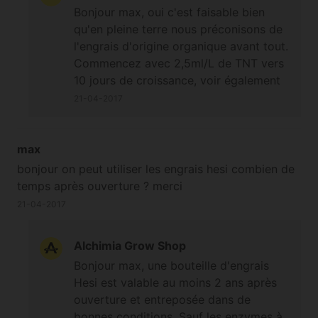
Bonjour max, oui c'est faisable bien
qu'en pleine terre nous préconisons de
l'engrais d'origine organique avant tout.
Commencez avec 2,5ml/L de TNT vers
10 jours de croissance, voir également
le tableau d'engraissage sous la photo
21-04-2017
du produit.
max
bonjour on peut utiliser les engrais hesi combien de
temps après ouverture ? merci
21-04-2017
Alchimia Grow Shop
Bonjour max, une bouteille d'engrais
Hesi est valable au moins 2 ans après
ouverture et entreposée dans de
bonnes conditions. Sauf les enzymes à