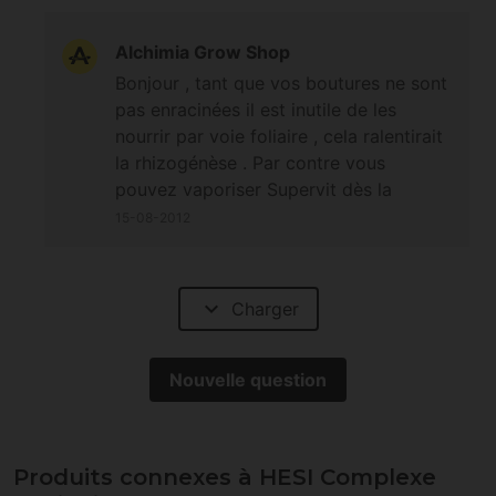
Alchimia Grow Shop
Bonjour , tant que vos boutures ne sont
pas enracinées il est inutile de les
nourrir par voie foliaire , cela ralentirait
la rhizogénèse . Par contre vous
pouvez vaporiser Supervit dès la
reprise de croissance effectuée , le
15-08-2012
Complexe Racinaire s'utilise plutôt en
arrosage quant à lui . A bientôt !
expand_more
Charger
Nouvelle question
Produits connexes à HESI Complexe