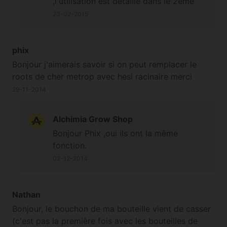
,l'utilisation est détaillé dans le 2ème
tableau (sous la photo) de cette page.
23-02-2015
phix
Bonjour j'aimerais savoir si on peut remplacer le
roots de cher metrop avec hesi racinaire merci
29-11-2014
Alchimia Grow Shop
Bonjour Phix ,oui ils ont la même
fonction.
02-12-2014
Nathan
Bonjour, le bouchon de ma bouteille vient de casser
(c'est pas la première fois avec les bouteilles de