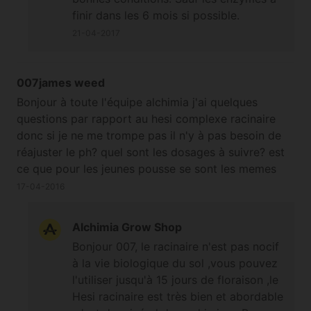
finir dans les 6 mois si possible.
21-04-2017
007james weed
Bonjour à toute l'équipe alchimia j'ai quelques
questions par rapport au hesi complexe racinaire
donc si je ne me trompe pas il n'y à pas besoin de
réajuster le ph? quel sont les dosages à suivre? est
ce que pour les jeunes pousse se sont les memes
dosages que pour une plante adulte? et est ce que
17-04-2016
le hesi racinaire tue les bactéries bénefiques tel que
les trichodermas et autres? et jusqua quand faut il
Alchimia Grow Shop
l'utiliser? et contient t'il des enzymes? ou et
Bonjour 007, le racinaire n'est pas nocif
comment le conserver? est il chimique ou naturel? à
à la vie biologique du sol ,vous pouvez
ce qu'il parait hesi à gagné la winner cup une année
l'utiliser jusqu'à 15 jours de floraison ,le
en hollande? et pour finir que penser vous du hesi
Hesi racinaire est très bien et abordable
complexe racinaire? désolé pour toutes mes