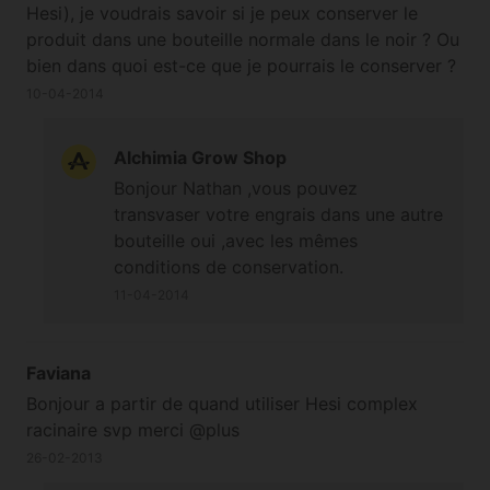
Hesi), je voudrais savoir si je peux conserver le
produit dans une bouteille normale dans le noir ? Ou
bien dans quoi est-ce que je pourrais le conserver ?
Moi qui avais justement pris une plus grande
10-04-2014
bouteille pour être tranquille pour un moment...
Merci à vous
Alchimia Grow Shop
Bonjour Nathan ,vous pouvez
transvaser votre engrais dans une autre
bouteille oui ,avec les mêmes
conditions de conservation.
11-04-2014
Faviana
Bonjour a partir de quand utiliser Hesi complex
racinaire svp merci @plus
26-02-2013