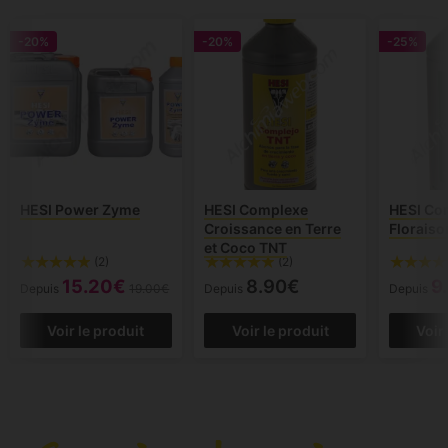
-20%
-20%
-25%
HESI Power Zyme
HESI Complexe
HESI Co
Croissance en Terre
Floraiso
et Coco TNT
(2)
(2)
15.20€
8.90€
9
Depuis
19.00€
Depuis
Depuis
Voir le produit
Voir le produit
Voir