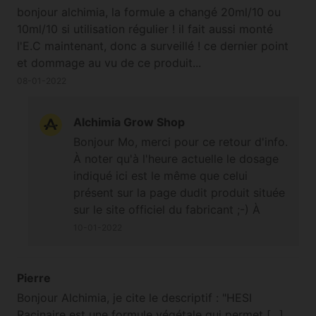
bonjour alchimia, la formule a changé 20ml/10 ou
10ml/10 si utilisation régulier ! il fait aussi monté
l'E.C maintenant, donc a surveillé ! ce dernier point
et dommage au vu de ce produit...
08-01-2022
Alchimia Grow Shop
Bonjour Mo, merci pour ce retour d'info.
À noter qu'à l'heure actuelle le dosage
indiqué ici est le même que celui
présent sur la page dudit produit située
sur le site officiel du fabricant ;-) À
bientôt. Cordialement
10-01-2022
Pierre
Bonjour Alchimia, je cite le descriptif : "HESI
Racinaire est une formule végétale qui permet [...]