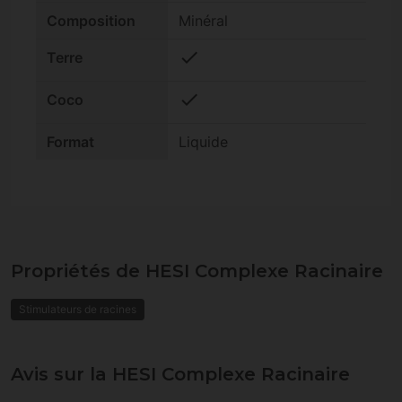
Composition
Minéral
check
Terre
check
Coco
Format
Liquide
Propriétés de HESI Complexe Racinaire
Stimulateurs de racines
Avis sur la HESI Complexe Racinaire