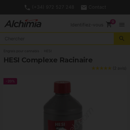
(+34) 972 527 248
Contact
shopping_cart
menu
Identifiez-vous
search
Engrais pour cannabis
HESI
HESI Complexe Racinaire
(2 avis)
-20%