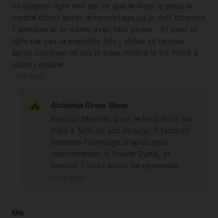
en plagron light mix est ce que le Root je peux le
mettre direct après le rampotage ou je doit attendre
1 semaine et le même avec hesi power . Et avec le
light car ces la première fois j utilise se terreau
après combien de tps je peux mettre le tnt force a
toute l equipe
11-11-2023
Alchimia Grow Shop
Bonjour Melinda, pour le Hesi Root oui
mais à 50% de son dosage, il faudrait
attendre l'arrosage d'après pour
recommencer le Power Zyme, et
environ 7 jours avant de reprendre
l'engrais de base TNT. Bonne journée.
13-11-2023
Cordialement
Mo