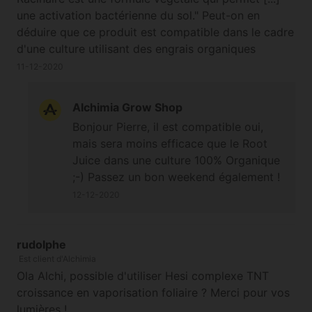
une activation bactérienne du sol." Peut-on en
déduire que ce produit est compatible dans le cadre
d'une culture utilisant des engrais organiques
(Biobizz en l'occurence)? Merci d'avance et bon
11-12-2020
week-end!:)
Alchimia Grow Shop
Bonjour Pierre, il est compatible oui,
mais sera moins efficace que le Root
Juice dans une culture 100% Organique
;-) Passez un bon weekend également !
12-12-2020
rudolphe
Est client d'Alchimia
Ola Alchi, possible d'utiliser Hesi complexe TNT
croissance en vaporisation foliaire ? Merci pour vos
lumières !