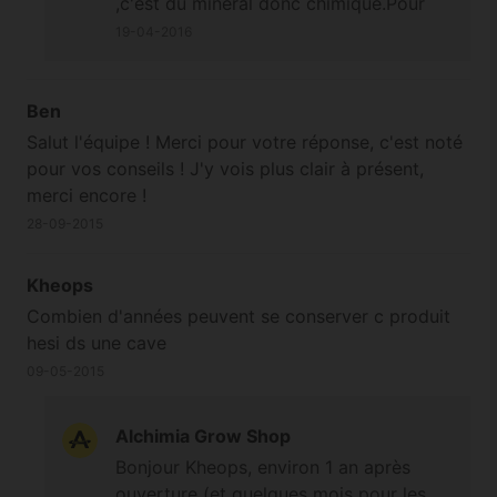
,c'est du minéral donc chimique.Pour
question mais c'est que deriere le bidon de hesi
les autres questions je vous ai déjà
19-04-2016
c'est ecrit en espagnol et malheureusement je ne
répondu.
conais pas cette langue et pourtant je suis d'origine
espagnol! mdr ;-) encore merci pour tout!
Ben
Salut l'équipe ! Merci pour votre réponse, c'est noté
pour vos conseils ! J'y vois plus clair à présent,
merci encore !
28-09-2015
Kheops
Combien d'années peuvent se conserver c produit
hesi ds une cave
09-05-2015
Alchimia Grow Shop
Bonjour Kheops, environ 1 an après
ouverture (et quelques mois pour les