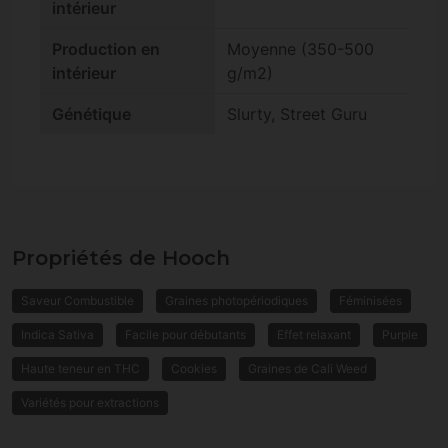
intérieur
Production en
Moyenne (350-500
intérieur
g/m2)
Génétique
Slurty, Street Guru
Propriétés de Hooch
Saveur Combustible
Graines photopériodiques
Féminisées
Indica Sativa
Facile pour débutants
Effet relaxant
Purple
Haute teneur en THC
Cookies
Graines de Cali Weed
Variétés pour extractions