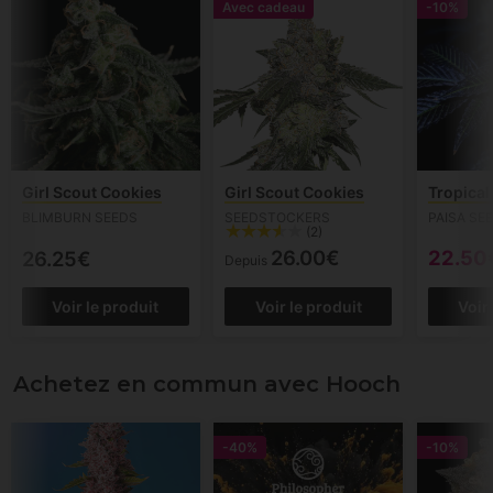
Avec cadeau
-10%
Girl Scout Cookies
Girl Scout Cookies
Tropical
BLIMBURN SEEDS
SEEDSTOCKERS
PAISA SE
(2)
26.00€
22.50
26.25€
Depuis
Voir le produit
Voir le produit
Voir
Achetez en commun avec Hooch
-40%
-10%