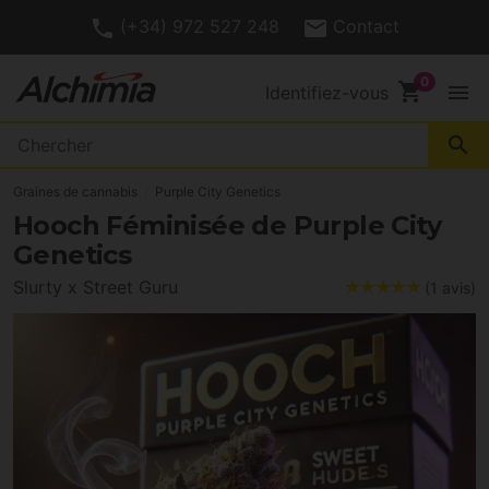
(+34) 972 527 248
Contact
shopping_cart
menu
Identifiez-vous
search
Graines de cannabis
Purple City Genetics
Hooch Féminisée de Purple City
Genetics
Slurty x Street Guru
(1 avis)