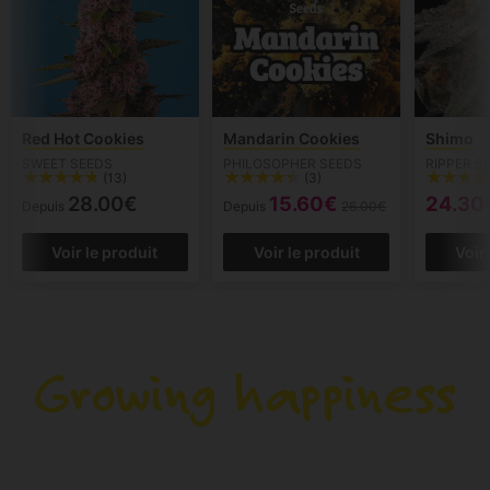
Red Hot Cookies
Mandarin Cookies
Shimo
SWEET SEEDS
PHILOSOPHER SEEDS
RIPPER S
(13)
(3)
28.00€
15.60€
24.30
Depuis
Depuis
26.00€
Voir le produit
Voir le produit
Voir