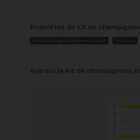
Propriétés de Kit de champigno
Iberian Mycology (anciennement Tatandi)
Penis Envy
Avis sur la Kit de champignons 
5
4
3
2
1