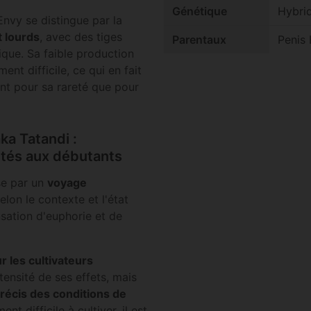
Génétique
Hybri
Envy se distingue par la
t lourds
, avec des tiges
Parentaux
Penis
ique. Sa faible production
nt difficile, ce qui en fait
nt pour sa rareté que pour
ka Tatandi :
tés aux débutants
se par un
voyage
elon le contexte et l'état
nsation d'euphorie et de
 les cultivateurs
tensité de ses effets, mais
récis des conditions de
nt difficile à cultiver, il est