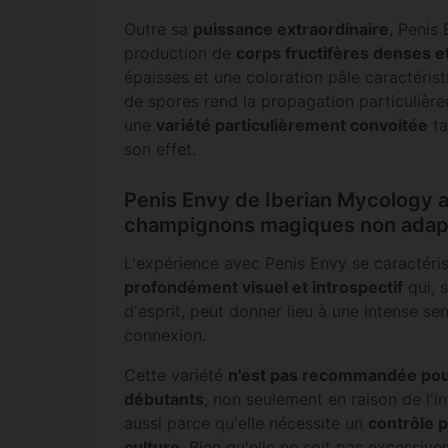
Outre sa
puissance extraordinaire
, Penis 
production de
corps fructifères denses e
épaisses et une coloration pâle caractérist
de spores rend la propagation particulièreme
une
variété particulièrement convoitée
ta
son effet.
Penis Envy de Iberian Mycology a
champignons magiques non adap
L'expérience avec Penis Envy se caractéri
profondément visuel et introspectif
qui, s
d'esprit, peut donner lieu à une intense se
connexion.
Cette variété
n'est pas recommandée pour
débutants
, non seulement en raison de l'in
aussi parce qu'elle nécessite un
contrôle p
culture
. Bien qu'elle ne soit pas excessiveme