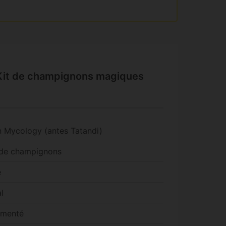
 Kit de champignons magiques
n Mycology (antes Tatandi)
 de champignons
e
l
imenté