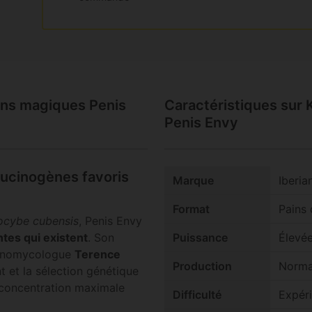
ons magiques Penis
Caractéristiques sur
Penis Envy
lucinogènes favoris
Marque
Iberia
Format
Pains
locybe cubensis
, Penis Envy
ntes qui existent
. Son
Puissance
Élevé
thnomycologue
Terence
Production
Norma
ent et la sélection génétique
a concentration maximale
Difficulté
Expér