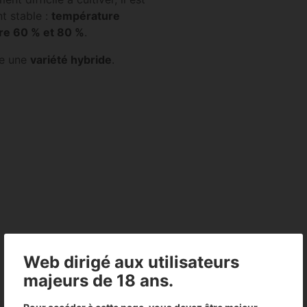
t stable :
température
tre 60 % et 80 %
.
me une
variété hybride
.
Web dirigé aux utilisateurs
majeurs de 18 ans.