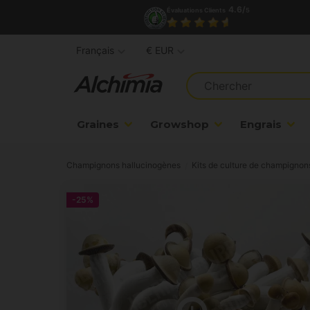
4.6/
Évaluations Clients
5
Français
€ EUR
Graines
Growshop
Engrais
Champignons hallucinogènes
Kits de culture de champigno
-25%