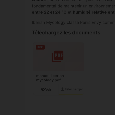
fondamental de maintenir un environnemen
entre 22 et 24 °C
et
humidité relative en
Iberian Mycology classe Penis Envy com
Téléchargez les documents
PDF
manuel-iberian-
mycology.pdf
download
visibility
Télécharger
Voir