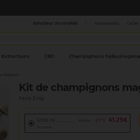
Sélecteur de variétés
|
Nouveautés
Outlet
Extractions
CBD
Champignons hallucinogèn
ns magiques
Kit de champignons ma
Penis Envy
41.25€
1200 ml
-25%
55.00€
En stock