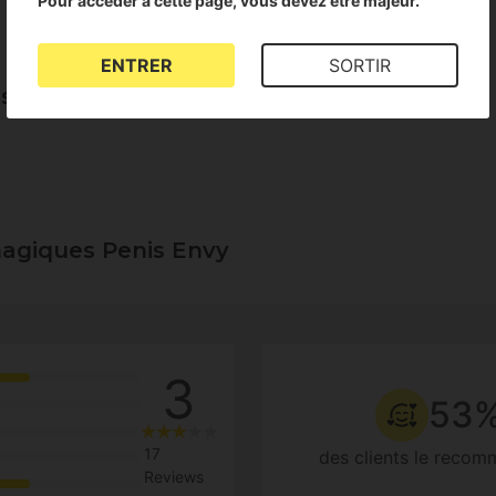
Pour accéder à cette page, vous devez être majeur.
ENTRER
SORTIR
ns magiques Penis Envy
magiques Penis Envy
3
53
17
des clients le reco
Reviews