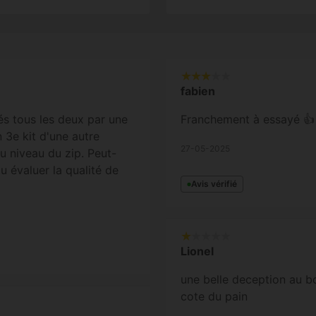
fabien
és tous les deux par une
Franchement à essayé 👍
 3e kit d'une autre
27-05-2025
u niveau du zip. Peut-
u évaluer la qualité de
Avis vérifié
Lionel
une belle deception au b
cote du pain