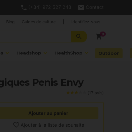
(+34) 972 527 248
Contact
Blog
Guides de culture
|
Identifiez-vous
search
shopping_cart
es
Headshop
HealthShop
Outdoor
giques Penis Envy
(17 avis)
Ajouter au panier
Ajouter à la liste de souhaits