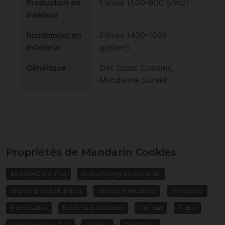
Production en
Élevée (500-600 g/m2)
intérieur
Rendement en
Élevée (400-1000
extérieur
g/plant)
Génétique
Girl Scout Cookies,
Mandarine Sunset
Propriétés de Mandarin Cookies
Exclusivité Alchimia
Goût d'Orange et mandarine
Graines photopériodiques
Variétés Productives
Féminisées
Indica Sativa
Facile pour débutants
One bud
Purple
Haute teneur en THC
Cookies
Gout Fruité