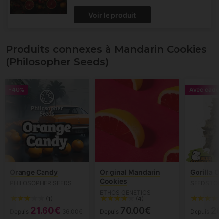
Voir le produit
Produits connexes à Mandarin Cookies
(Philosopher Seeds)
-40%
Avec cade
Orange Candy
Original Mandarin
Gorilla 
Cookies
PHILOSOPHER SEEDS
SEEDSTO
ETHOS GENETICS
(1)
(4)
21.60€
70.00€
2
Depuis
36.00€
Depuis
Depuis