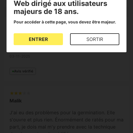
Web dirigé aux utilisateurs
majeurs de 18 ans.
Pour accéder à cette page, vous devez être majeur.
Khalid
ENTRER
SORTIR
Super
03-11-2025
Avis vérifié
Malik
J'ai eu des problèmes pour la germination. Elle
s'ouvre et plus rien. Énormément de ratés pour ma
part, je dois mal m'y prendre avec la technique