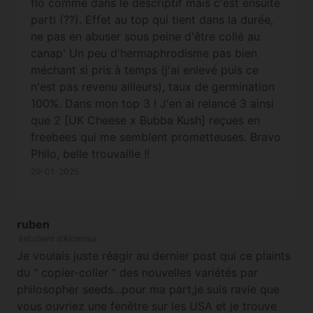
flo comme dans le descriptif mais c'est ensuite
parti (??). Effet au top qui tient dans la durée,
ne pas en abuser sous peine d'être collé au
canap' Un peu d'hermaphrodisme pas bien
méchant si pris à temps (j'ai enlevé puis ce
n'est pas revenu ailleurs), taux de germination
100%. Dans mon top 3 ! J'en ai relancé 3 ainsi
que 2 [UK Cheese x Bubba Kush] reçues en
freebees qui me semblent prometteuses. Bravo
Philo, belle trouvaille !!
29-01-2025
ruben
Est client d'Alchimia
Je voulais juste réagir au dernier post qui ce plaints
du " copier-coller " des nouvelles variétés par
philosopher seeds...pour ma part,je suis ravie que
vous ouvriez une fenêtre sur les USA et je trouve