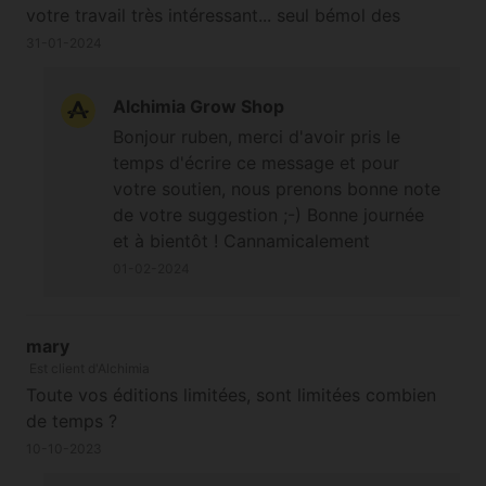
votre travail très intéressant... seul bémol des
paquets de 1 et 3 seeds serait bien venu
31-01-2024
Alchimia Grow Shop
Bonjour ruben, merci d'avoir pris le
temps d'écrire ce message et pour
votre soutien, nous prenons bonne note
de votre suggestion ;-) Bonne journée
et à bientôt ! Cannamicalement
01-02-2024
mary
Est client d'Alchimia
Toute vos éditions limitées, sont limitées combien
de temps ?
10-10-2023