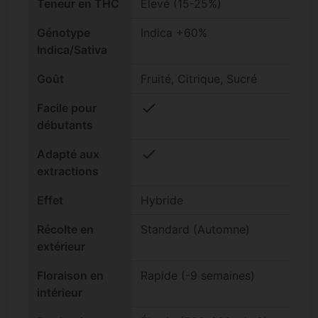
Teneur en THC
Élevé (15-25%)
Génotype
Indica +60%
Indica/Sativa
Goût
Fruité, Citrique, Sucré
check
Facile pour
débutants
check
Adapté aux
extractions
Effet
Hybride
Récolte en
Standard (Automne)
extérieur
Floraison en
Rapide (-9 semaines)
intérieur