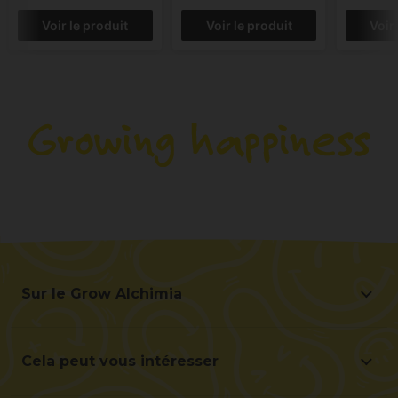
Voir le produit
Voir le produit
Voir
Sur le Grow Alchimia
Sur le Grow Alchimia
Situation et contact
Cela peut vous intéresser
Aidez-nous à nous améliorer
Offres