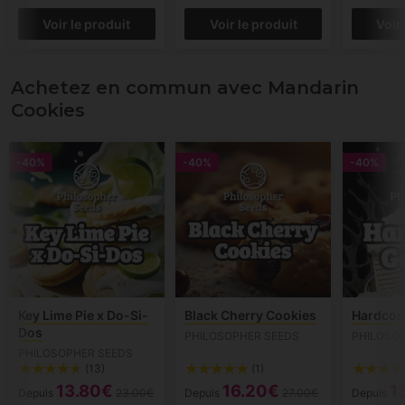
Voir le produit
Voir le produit
Voir
Achetez en commun avec Mandarin
Cookies
-40%
-40%
-40%
Key Lime Pie x Do-Si-
Black Cherry Cookies
Hardcor
Dos
PHILOSOPHER SEEDS
PHILOSO
PHILOSOPHER SEEDS
(13)
(1)
13.80€
16.20€
1
Depuis
23.00€
Depuis
27.00€
Depuis