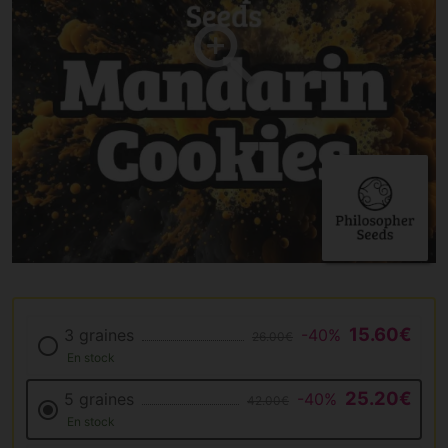
15.60€
3 graines
-40%
26.00€
En stock
25.20€
5 graines
-40%
42.00€
En stock