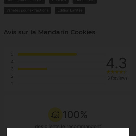
Variétés pour extractions
Édition Limitée
Avis sur la Mandarin Cookies
5
4.3
4
3
2
3 Reviews
1
100%
des clients le recommandent