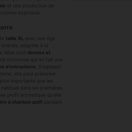
ble
et une production de
t comme explosive.
serre
 de
taille XL
avec une tige
latérale, adaptée à la
es têtes sont
denses et
de trichomes qui en fait une
on d'extractions
. S'agissant
terne, elle peut présenter
 plus importante que les
t habituel dans les premières
se profil aromatique qu'elle
iltre à charbon actif
pendant