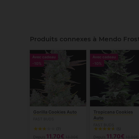
Produits connexes à Mendo Frost
Avec cadeau
Avec cadeau
-10%
-10%
Gorilla Cookies Auto
Tropicana Cookies
Auto
FAST BUDS
FAST BUDS
(7)
(5)
11.70€
11.70€
Depuis
13.00€
Depuis
13.00€