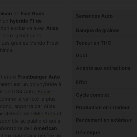
aison
de
Fast Buds
Semences Auto
 d'un
hybride F1 de
ration exclusive avec
Atlas
Banque de graines
t deux génétiques
. Les graines Mendo Frost
Teneur en THC
himia.
Goût
Adapté aux extractions
ct entre
Frostbanger Auto
Effet
arent est un polyhybride à
tir de GG4 Auto,
Bruce
Cycle complet
comme la variété la plus
econd, apporté par Atlas
Production en intérieur
rne dérivée de
GMO Auto
et
Rendement en extérieur
ponible au public et qui a
aboratoire de l'
American
Génétique
s deux parentaux génère un