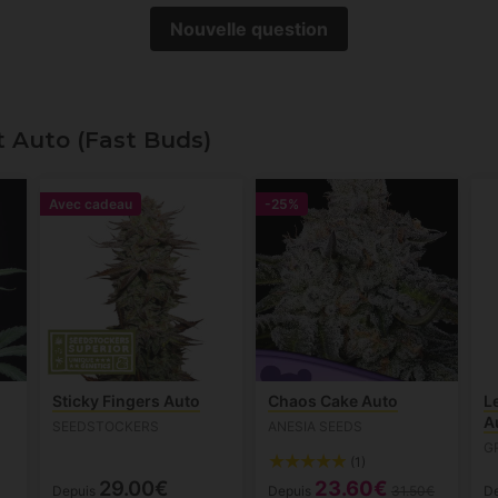
Nouvelle question
 Auto (Fast Buds)
Avec cadeau
-25%
Sticky Fingers Auto
Chaos Cake Auto
L
A
SEEDSTOCKERS
ANESIA SEEDS
G
(1)
29.00€
23.60€
Depuis
Depuis
31.50€
D