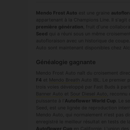
Mendo Frost Auto
est une graine
autoflor
appartenant à la Champions Line. Il s'agit
première génération
, fruit d'une collabo
Seed
qui a réuni sous un même croisemen
autofloraison avec un historique de coupe
Auto sont maintenant disponibles chez Alc
Généalogie gagnante
Mendo Frost Auto naît du croisement dire
F4
et
Mendo Breath
Auto IBL. Le premier p
trois voies développé par Fast Buds à par
Banner Auto
et
Sour Diesel Auto
, reconnu 
puissante à l'
Autoflower World Cup
. Le s
Seed, est une lignée de reproduction inte
Mendo Auto, qui normalement n'est pas dis
enregistré le meilleur résultat en tests de l
Autoflower Cup
en Californie. L'union de