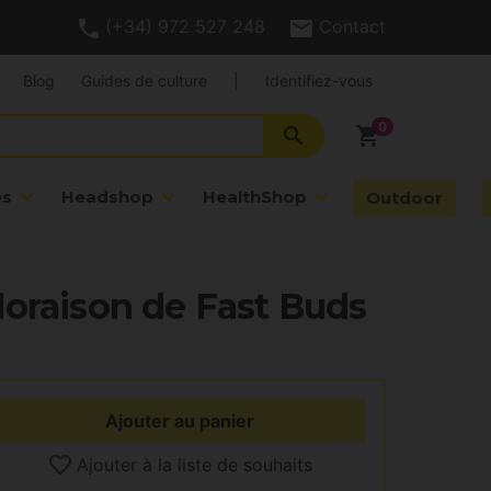
(+34) 972 527 248
Contact
Blog
Guides de culture
|
Identifiez-vous
search
shopping_cart
es
Headshop
HealthShop
Outdoor
oraison de Fast Buds
Ajouter au panier
Ajouter à la liste de souhaits