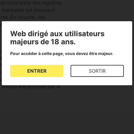
e situe entre des registres
s
marquées qui évoquent
res. En bouche, ces
 intense et persistante,
qui constituent son arbre
Web dirigé aux utilisateurs
majeurs de 18 ans.
 croisement : un début qui
Pour accéder à cette page, vous devez être majeur.
e euphorique, suivi d'une
ibre l'expérience. La
ENTRER
SORTIR
entaux à haut rendement
 que les données
 encore été publiées par la