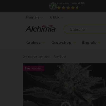
4.6/
Évaluations Clients
5
Français
€ EUR
Graines
Growshop
Engrais
Graines de cannabis
Fast Buds
Avec cadeau