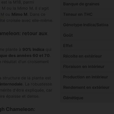
 est la M18, parmi
Banque de graines
 M ou la Mimo M. Il s'agit
 M
ou
Mimo M
. Dans ce
Teneur en THC
a été croisée avec elle-même.
Génotype Indica/Sativa
meleon: retour aux
Goût
Effet
ne plante à
90% Indica
qui
ique des années 60 et 70
.
Récolte en extérieur
e résultat d'un croisement
Floraison en intérieur
Production en intérieur
 structure de la plante est
 internodale
. La robustesse
Rendement en extérieur
mérite d'être expliquée, car
ère épaisse et dense.
Génétique
igh Chameleon: