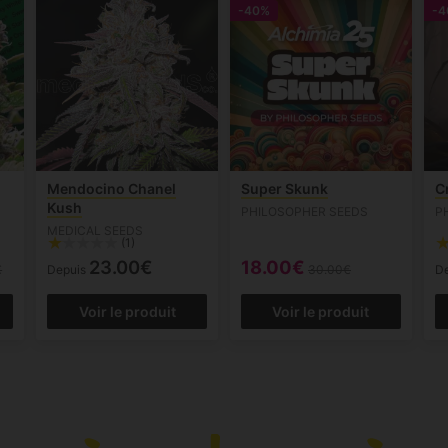
-40%
-4
Mendocino Chanel
Super Skunk
C
Kush
PHILOSOPHER SEEDS
P
MEDICAL SEEDS
(1)
23.00€
18.00€
€
Depuis
30.00€
D
Voir le produit
Voir le produit