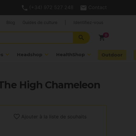
(+34) 972 527 248
Contact
Blog
Guides de culture
|
Identifiez-vous
search
shopping_cart
es
Headshop
HealthShop
Outdoor
The High Chameleon
Ajouter à la liste de souhaits