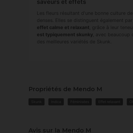
saveurs et effets
Les fleurs résultant d'une bonne culture d
denses. Elles se distinguent également par
effet calme et relaxant
, grâce à leur ten
est typiquement skunky
, avec beaucoup d
des meilleures variétés de Skunk.
Propriétés de Mendo M
Skunk
Indica
Féminisées
Effet relaxant
O
Avis sur la Mendo M