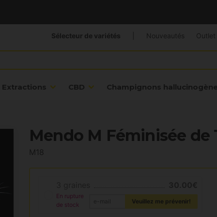
Sélecteur de variétés
|
Nouveautés
Outlet
Extractions
CBD
Champignons hallucinogèn
Mendo M Féminisée de 
M18
3 graines
30.00€
En rupture
Veuillez me prévenir!
de stock