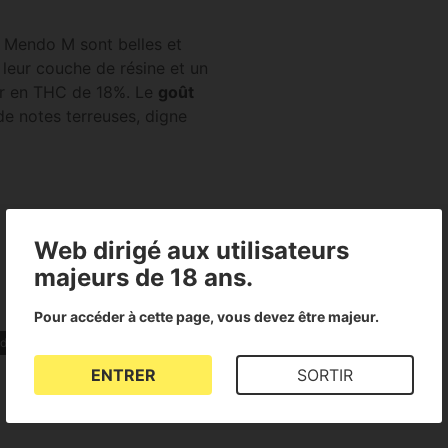
e Mendo M sont belles et
 leur couche de résine et un
eur en THC de 18%. Le
goût
e notes terreuses, digne
Web dirigé aux utilisateurs
majeurs de 18 ans.
Pour accéder à cette page, vous devez être majeur.
ld School
ENTRER
SORTIR