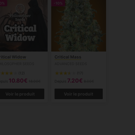
0%
-10%
ritical Widow
Critical Mass
HILOSOPHER SEEDS
ADVANCED SEEDS
(12)
(17)
10.80€
7.20€
epuis
18.00€
Depuis
8.00€
Voir le produit
Voir le produit