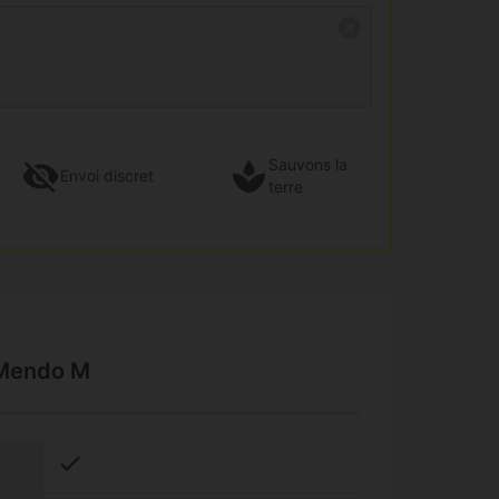
Sauvons la
Envoi
discret
terre
 Mendo M
check