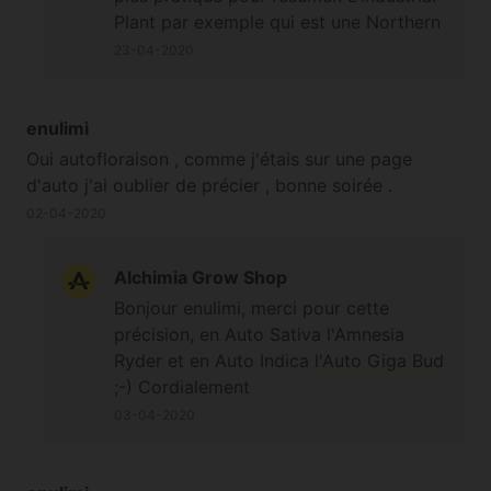
Plant par exemple qui est une Northern
Light productive sans donner de
23-04-2020
chiffres de rendement, ça dépendra de
vous et du savoir faire.
enulimi
Oui autofloraison , comme j'étais sur une page
d'auto j'ai oublier de précier , bonne soirée .
02-04-2020
Alchimia Grow Shop
Bonjour enulimi, merci pour cette
précision, en Auto Sativa l'Amnesia
Ryder et en Auto Indica
l'Auto Giga Bud
;-) Cordialement
03-04-2020