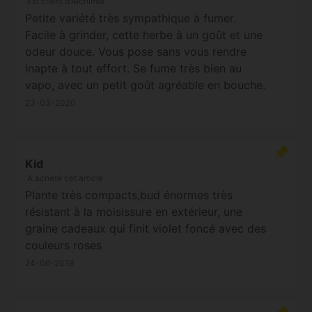
Est client d'Alchimia
Petite variété très sympathique à fumer.
Facile à grinder, cette herbe à un goût et une
odeur douce. Vous pose sans vous rendre
inapte à tout effort. Se fume très bien au
vapo, avec un petit goût agréable en bouche.
A l'apéritif, en journée, pendant une activité,
23-03-2020
c'est une bonne option pour se poser tout en
restant social.
Kid
A acheté cet article
Plante très compacts,bud énormes très
résistant à la moisissure en extérieur, une
graine cadeaux qui finit violet foncé avec des
couleurs roses
24-06-2019