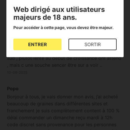
06-07-2017
Web dirigé aux utilisateurs
majeurs de 18 ans.
Pour accéder à cette page, vous devez être majeur.
Trole
Bonsoir à tous , cette nother light automatique j'en
et planter quatres , pots de 15 litres bat mix , Roots
ENTRER
SORTIR
en arrosage ont attend la suite.. sur balcon dans la
sud , plutôt lente au début de croissance ont attend
, mais c une souche sencer être sur a voir ..
10-08-2025
Popo
Bonjour à tous, je vais donner mon avis, j’ai acheté
beaucoup de graines dans différentes sites et
franchement je suis complètement content à 100 %
délai commander un dimanche reçu mardi à 12h
code discret sans provenance pour les personnes