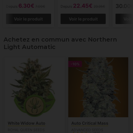
6.30€
22.45€
30.00
Depuis
7.00€
Depuis
29.95€
Voir le produit
Voir le produit
Voir
Achetez en commun avec Northern
Light Automatic
-10%
White Widow Auto
Auto Critical Mass
ROYAL QUEEN SEEDS
ADVANCED SEEDS