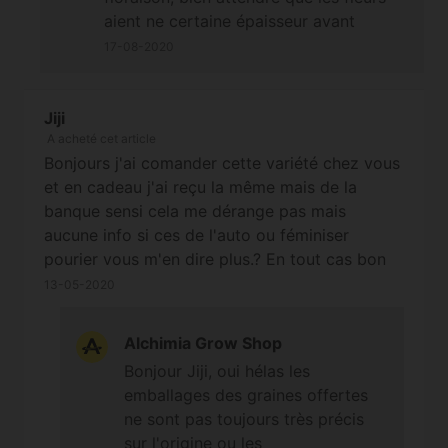
aient ne certaine épaisseur avant
d'ajouter ce type de produit.
17-08-2020
Jiji
A acheté cet article
Bonjours j'ai comander cette variété chez vous
et en cadeau j'ai reçu la même mais de la
banque sensi cela me dérange pas mais
aucune info si ces de l'auto ou féminiser
pourier vous m'en dire plus.? En tout cas bon
boulot très bien emballer protection toujours
13-05-2020
au top Et tout germe bien jusqu'à présent
bravo !
Alchimia Grow Shop
Bonjour Jiji, oui hélas les
emballages des graines offertes
ne sont pas toujours très précis
sur l'origine ou les