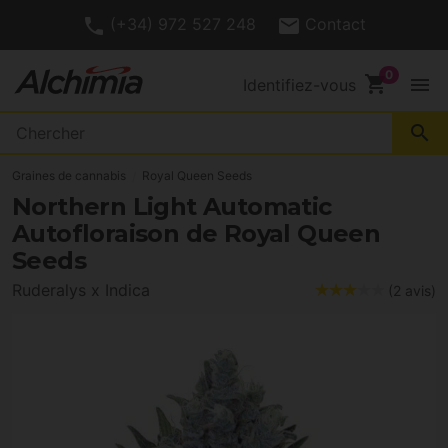
(+34) 972 527 248
Contact
shopping_cart
menu
Identifiez-vous
search
Graines de cannabis
Royal Queen Seeds
Northern Light Automatic
Autofloraison de Royal Queen
Seeds
Ruderalys x Indica
(2 avis)