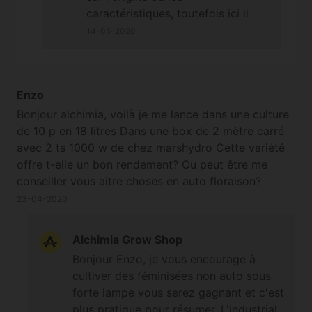
caractéristiques, toutefois ici il
s'agit bien de la même variété
14-05-2020
auto et féminisée à la fois, merci
;-)
Enzo
Bonjour alchimia, voilà je me lance dans une culture
de 10 p en 18 litres Dans une box de 2 mètre carré
avec 2 ts 1000 w de chez marshydro Cette variété
offre t-elle un bon rendement? Ou peut être me
conseiller vous aitre choses en auto floraison?
Combien puis-je produire dans ma configuration .
23-04-2020
Alchimia Grow Shop
Bonjour Enzo, je vous encourage à
cultiver des féminisées non auto sous
forte lampe vous serez gagnant et c'est
plus pratique pour résumer. L'industrial