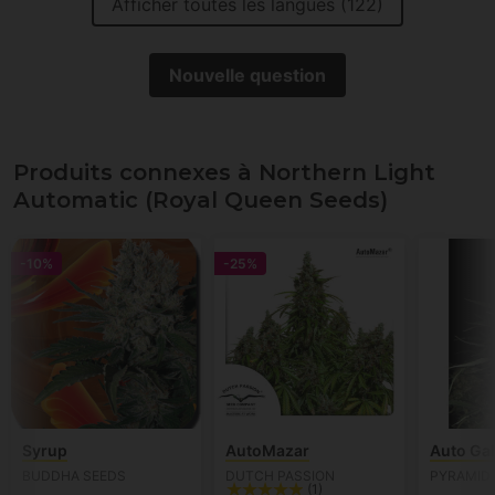
Afficher toutes les langues (122)
Nouvelle question
Produits connexes à Northern Light
Automatic (Royal Queen Seeds)
-10%
-25%
Syrup
AutoMazar
Auto Ga
BUDDHA SEEDS
DUTCH PASSION
PYRAMID
(1)