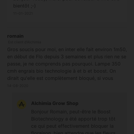
bientôt ;-)
11-01-2021
romain
Est client d'Alchimia
Gros soucis pour moi, en inter elle fait environ 1m50,
en début de Flo depuis 3 semaines et plus rien ne se
passe, je ne comprends pas pourquoi. Lampe 350
cmh engrais bio technologie à et b et boost. On
dirait qu'elle est complètement bloqué, si vous
pouvez m eclaircir
14-08-2020
Alchimia Grow Shop
Bonjour Romain, peut-être le Boost
Biotechnology a été apporté trop tôt
ce qui peut effectivement bloquer la
floraison, bien attendre que les fleurs