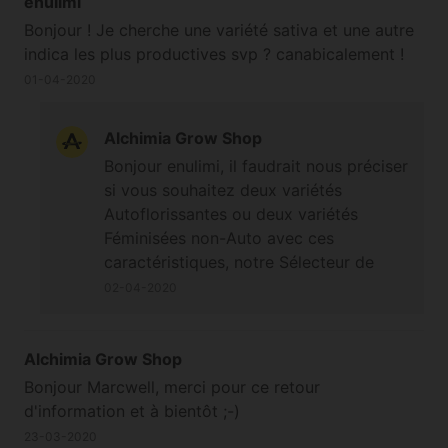
enulimi
Bonjour ! Je cherche une variété sativa et une autre
indica les plus productives svp ? canabicalement !
01-04-2020
Alchimia Grow Shop
Bonjour enulimi, il faudrait nous préciser
si vous souhaitez deux variétés
Autoflorissantes ou deux variétés
Féminisées non-Auto avec ces
caractéristiques, notre Sélecteur de
variétés peut également vous aider à
02-04-2020
faire votre choix ;-) A bientôt
Alchimia Grow Shop
Bonjour Marcwell, merci pour ce retour
d'information et à bientôt ;-)
23-03-2020