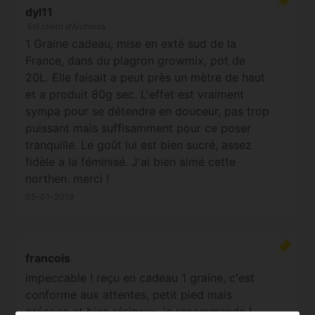
dyl11
Est client d'Alchimia
1 Graine cadeau, mise en exté sud de la
France, dans du plagron growmix, pot de
20L. Elle faisait a peut près un mètre de haut
et a produit 80g sec. L'effet est vraiment
sympa pour se détendre en douceur, pas trop
puissant mais suffisamment pour ce poser
tranquille. Le goût lui est bien sucré, assez
fidèle a la féminisé. J'ai bien aimé cette
northen. merci !
05-01-2019
francois
impeccable ! reçu en cadeau 1 graine, c'est
conforme aux attentes, petit pied mais
précoce et bien résineux, je recommande !