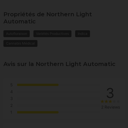
Propriétés de Northern Light
Automatic
Autofloraison
Variétés Productives
Indica
Cannabis Médical
Avis sur la Northern Light Automatic
5
3
4
3
2
2 Reviews
1