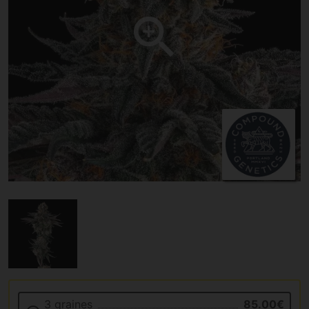
3 graines
85.00€