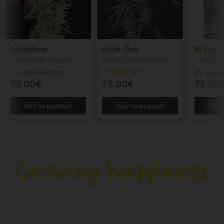
Permafunk
Luxar-Dos
El Valle
COMPOUND GENETICS
COMPOUND GENETICS
COMPOUN
(1)
En rupture de stock
En rupture
75.00€
75.00€
75.00
Voir le produit
Voir le produit
Voir