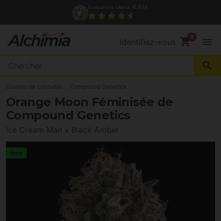
4.6/
Évaluations Clients
5
shopping_cart
menu
Identifiez-vous
search
Graines de cannabis
Compound Genetics
Orange Moon Féminisée de
Compound Genetics
Ice Cream Man x Black Amber
New