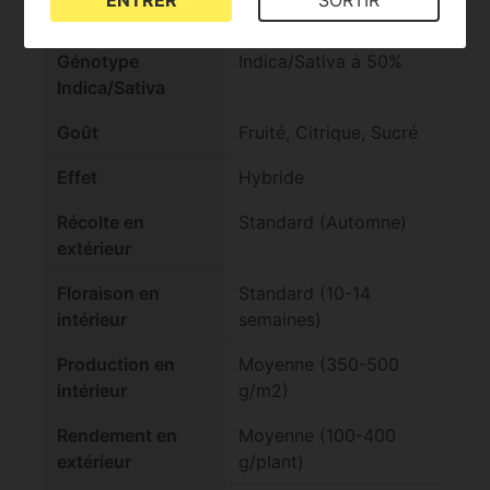
Teneur en THC
Élevé (15-25%)
Génotype
Indica/Sativa à 50%
Indica/Sativa
Goût
Fruité, Citrique, Sucré
Effet
Hybride
Récolte en
Standard (Automne)
extérieur
Floraison en
Standard (10-14
intérieur
semaines)
Production en
Moyenne (350-500
intérieur
g/m2)
Rendement en
Moyenne (100-400
extérieur
g/plant)