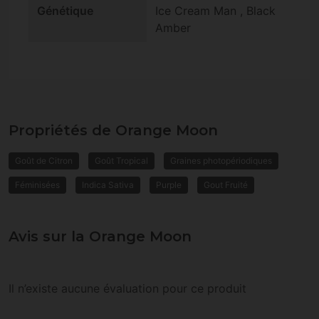
Génétique
Ice Cream Man , Black
Amber
Propriétés de Orange Moon
Goût de Citron
Goût Tropical
Graines photopériodiques
Féminisées
Indica Sativa
Purple
Gout Fruité
Avis sur la Orange Moon
Il n’existe aucune évaluation pour ce produit