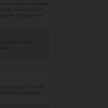
des vers de terre classique
rave de toutes façon ???
 réponse. Cordialement
 du jardinier ("les
ement
 ou Royal Mix ?? Pot 11L,
yal mix Merci d’avance