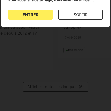
Pour accéder à cette page, vous devez être majeur.
Jennifer
ENTRER
SORTIR
Super qualité je recomma
u qui va avec . Merci
au top 👍
e depuis 2012 et j’y
17-04-2025
Avis vérifié
Afficher toutes les langues (5)