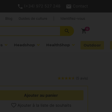
(+34) 972 527 248
Contact
Blog
Guides de culture
|
Identifiez-vous
search
shopping_cart
es
Headshop
HealthShop
Outdoor
(5 avis)
Ajouter au panier
Ajouter à la liste de souhaits