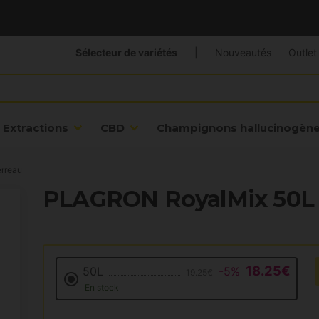
Sélecteur de variétés
|
Nouveautés
Outlet
Extractions
CBD
Champignons hallucinogèn
erreau
PLAGRON RoyalMix 50L
18.25€
50L
-5%
19.25€
En stock