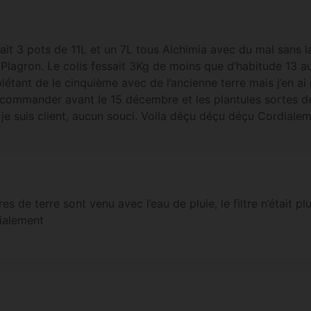
fait 3 pots de 11L et un 7L tous Alchimia avec du mal sans 
e Plagron. Le colis fessait 3Kg de moins que d’habitude 13 a
létant de le cinquième avec de l’ancienne terre mais j’en ai 
ommander avant le 15 décembre et les plantules sortes de
je suis client, aucun souci. Voila déçu déçu déçu Cordiale
rres de terre sont venu avec l’eau de pluie, le filtre n’était p
dialement