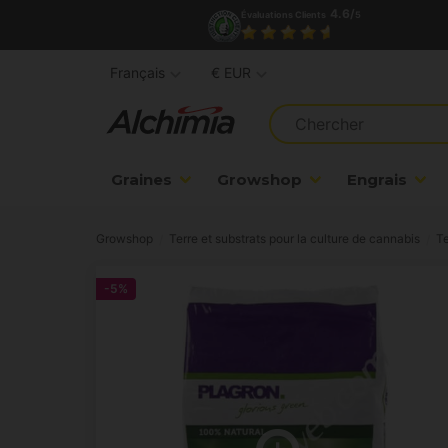
4.6/
Évaluations Clients
5
Français
€ EUR
Graines
Growshop
Engrais
Growshop
Terre et substrats pour la culture de cannabis
T
-5%