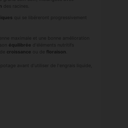
n
des racines.
niques
qui se libéreront progressivement
ienne maximale et une bonne amélioration
ison
équilibrée
d'éléments nutritifs
 de
croissance
ou de
floraison
.
tage avant d'utiliser de l'engrais liquide,