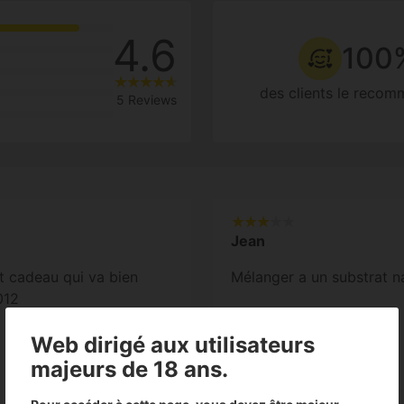
4.6
100
des clients le reco
5 Reviews
Jean
t cadeau qui va bien
Mélanger a un substrat natu
012
25-08-2025
Web dirigé aux utilisateurs
Avis vérifié
majeurs de 18 ans.