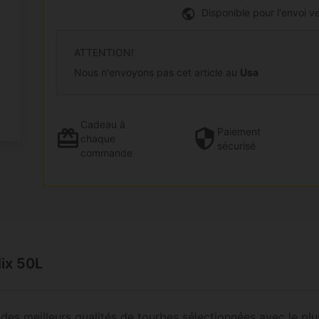
Disponible pour l'envoi ve
ATTENTION!
Nous n'envoyons pas cet article au
Usa
Cadeau
à
Paiement
chaque
sécurisé
commande
ix 50L
es meilleurs qualités de tourbes sélectionnées avec le pl