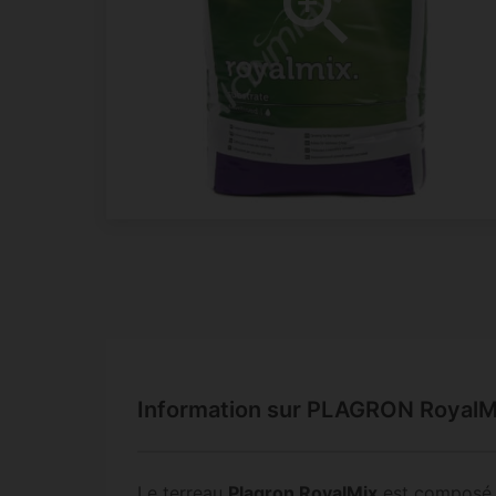
Information sur PLAGRON RoyalM
Le terreau
Plagron RoyalMix
est composé d