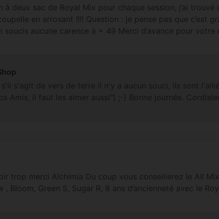
 un à deux sac de Royal Mix pour chaque session, j’ai trouvé 
oupelle en arrosant !!!! Question : je pense pas que c’est g
un soucis aucune carence à + 49 Merci d’avance pour votre
Shop
il s'agit de vers de terre il n'y a aucun souci, ils sont l'allié
s Amis, il faut les aimer aussi") ;-) Bonne journée. Cordial
ir trop merci Alchimia Du coup vous conseillerez le All Mix
ow , Bloom, Green S, Sugar R, 8 ans d’ancienneté avec le Ro