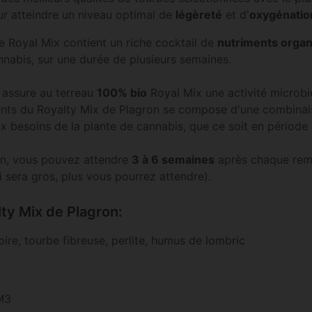
r atteindre un niveau optimal de
légèreté
et d'
oxygénatio
re Royal Mix contient un riche cocktail de
nutriments orga
nnabis, sur une durée de plusieurs semaines.
assure au terreau
100% bio
Royal Mix une activité microb
iments du Royalty Mix de Plagron se compose d'une combina
x besoins de la plante de cannabis, que ce soit en période
ron, vous pouvez attendre
3 à 6 semaines
après chaque rempo
i sera gros, plus vous pourrez attendre).
ty Mix de Plagron:
re, tourbe fibreuse, perlite, humus de lombric
 M3