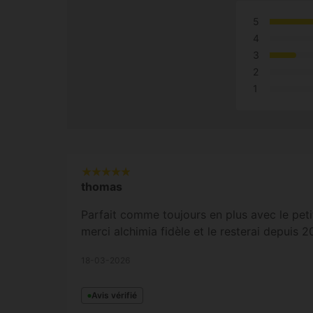
5
4
3
2
1
thomas
Parfait comme toujours en plus avec le peti
merci alchimia fidèle et le resterai depuis 2
18-03-2026
Avis vérifié