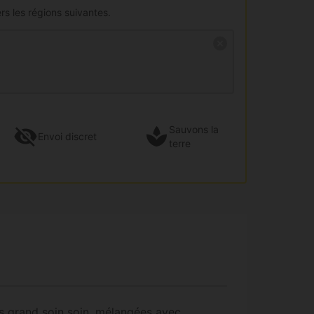
rs les régions suivantes.
Sauvons la
Envoi
discret
terre
us grand soin soin, mélangées avec