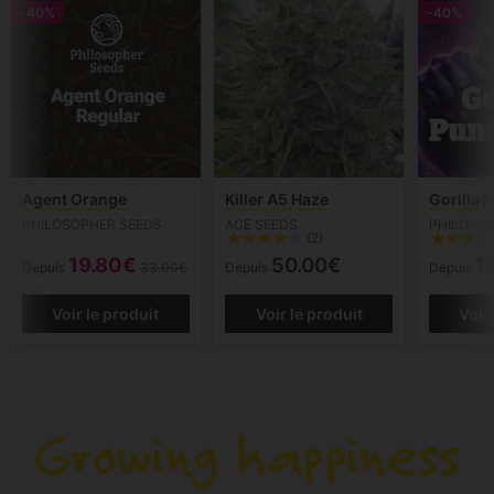
-40%
-40%
Agent Orange
Killer A5 Haze
Gorilla 
PHILOSOPHER SEEDS
ACE SEEDS
PHILOSO
(2)
19.80€
50.00€
1
Depuis
33.00€
Depuis
Depuis
Voir le produit
Voir le produit
Voir