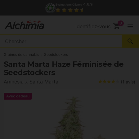
(+34) 972 527 248
Contact
shopping_cart
menu
Identifiez-vous
search
Graines de cannabis
Seedstockers
Santa Marta Haze Féminisée de
Seedstockers
Amnesia x Santa Marta
(1 avis)
Avec cadeau