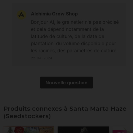
Alchimia Grow Shop
Bonjour AI, le grainetier n'a pas précisé
et cela dépend notamment de la
latitude de culture, de la date de
plantation, du volume disponible pour
les racines, des paramètres de culture,
de l'orientation du spot et du nombre
22-04-2024
d'heures de soleil direct, de la qualité
du sol ou du terreau, ainsi que des
soins apportés en matière de nutrition
Nouvelle question
et de gestion des arrosages. Bonne
journée. Cordialement
Produits connexes à Santa Marta Haze
(Seedstockers)