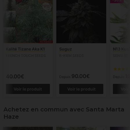
-30%
Kalité Tizane Aka K1
Suguz
N13 Kus
FRENCH TOUCH SEEDS
R-KIEM SEEDS
SENSI SE
90.00€
1
40.00€
Depuis
Depuis
Voir le produit
Voir le produit
Voir
Achetez en commun avec Santa Marta
Haze