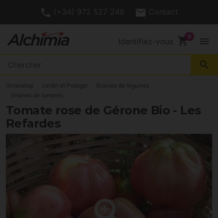
(+34) 972 527 248
Contact
shopping_cart
menu
Identifiez-vous
search
Growshop
Jardin et Potager
Graines de légumes
Graines de tomates
Tomate rose de Gérone Bio - Les
Refardes