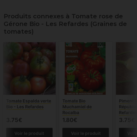
Produits connexes à Tomate rose de
Gérone Bio - Les Refardes (Graines de
tomates)
Tomate Espalda verte
Tomate Bio
Piment fo
Bio - Les Refardes
Muchamiel de
Républiq
Rocalba
Refarde
3.75€
1.80€
3.75€
Voir le produit
Voir le produit
Voir