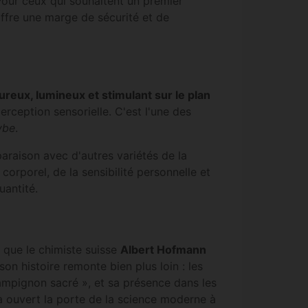
Pour ceux qui souhaitent un premier
ffre une marge de sécurité et de
ureux, lumineux et stimulant sur le plan
rception sensorielle. C'est l'une des
ybe
.
aison avec d'autres variétés de la
rporel, de la sensibilité personnelle et
uantité.
 que le chimiste suisse
Albert Hofmann
son histoire remonte bien plus loin : les
hampignon sacré », et sa présence dans les
a ouvert la porte de la science moderne à