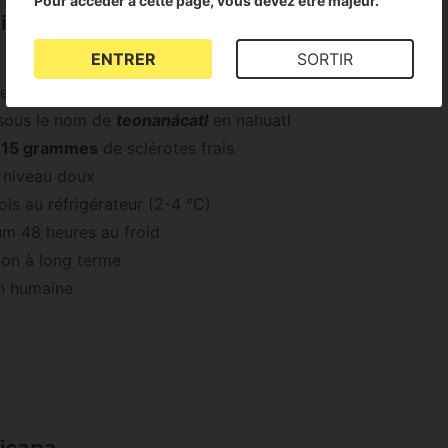
Pour accéder à cette page, vous devez être majeur.
exicana de MONDO
ENTRER
SORTIR
ce
 sous le nom de
teonanácatl
en nahuatl
e
15 grammes
de sclérotes frais
 niveau doux
ois au réfrigérateur (2-4 °C)
um 48 heures au froid
ion à long terme
n humaine
xicana