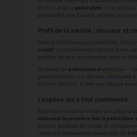
différencie clairement d'options plus int
contact avec la
psilocybine
— le principal
prévisibilité que d'autres variétés ne fourn
Profil de la variété : douceur et c
Dans la littérature psychonautique,
Psiloc
créatif
. La communauté l'associe à des sen
variétés les plus documentées dans la bib
Sa teneur en
psilocybine et
psilocine
— les
gamme MONDO. La réponse individuelle à ce
d'autres facteurs, si bien que chaque pers
L'espèce qui a tout commencé
Psilocybe mexicana
occupe une place uniqu
isola pour la première fois la psilocybine 
peuples aztèques et nahuas la connaissai
rituels est documentée depuis plus de
2 0