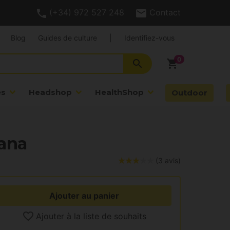
(+34) 972 527 248
Contact
Blog
Guides de culture
|
Identifiez-vous
search
shopping_cart
es
Headshop
HealthShop
Outdoor
ana
(3 avis)
Ajouter au panier
Ajouter à la liste de souhaits