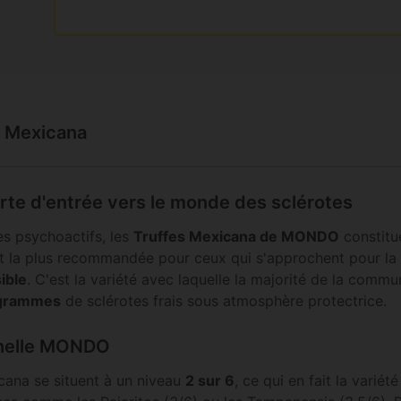
s Mexicana
te d'entrée vers le monde des sclérotes
es psychoactifs, les
Truffes Mexicana de MONDO
constitue
st la plus recommandée pour ceux qui s'approchent pour la 
ible
. C'est la variété avec laquelle la majorité de la comm
 grammes
de sclérotes frais sous atmosphère protectrice.
échelle MONDO
cana se situent à un niveau
2 sur 6
, ce qui en fait la varié