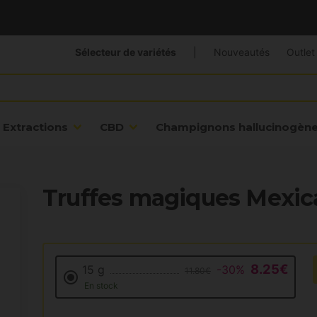
Sélecteur de variétés
|
Nouveautés
Outlet
Extractions
CBD
Champignons hallucinogèn
Truffes magiques Mexic
8.25€
15 g
-30%
11.80€
En stock