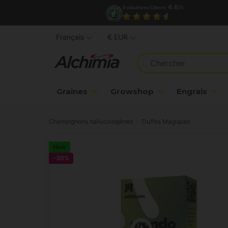
4.6/
Évaluations Clients
5
Français
€ EUR
Graines
Growshop
Engrais
Champignons hallucinogènes
Truffes Magiques
New
-30%