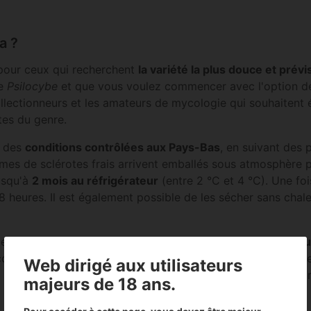
a ?
 pour ceux qui recherchent
la variété la plus douce et prévi
de
Psilocybe
et que vous voulez commencer avec l'option de m
llectionneurs et les amateurs de mycologie qui souhaitent é
tes du genre.
s des
conditions contrôlées aux Pays-Bas
, en suivant des 
s de sclérotes frais arrivent emballés sous atmosphère pr
jusqu'à
2 mois au réfrigérateur
(entre 2 °C et 4 °C). Une fo
8 heures. Il est également possible de les sécher sans chal
 produit est commercialisé exclusivement à des fins d'
étu
la consommation humaine. Sa vente est interdite aux personn
Web dirigé aux utilisateurs
 assume la responsabilité de l'usage final du produit confo
majeurs de 18 ans.