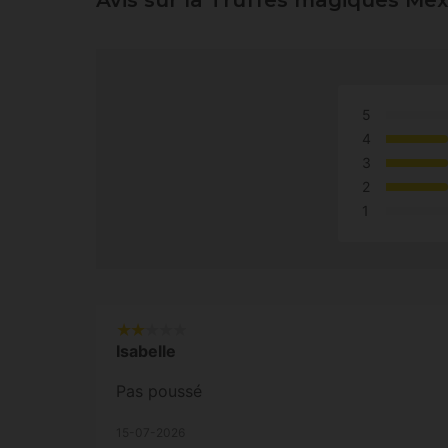
5
4
3
2
1
Isabelle
Pas poussé
15-07-2026