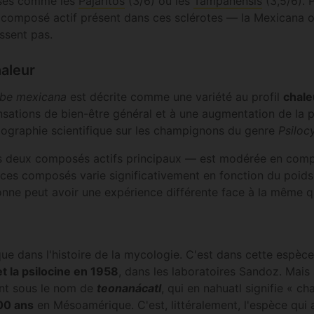
enses comme les
Pajaritos
(3/6) ou les
Tampanensis
(3,5/6). 
 composé actif présent dans ces sclérotes — la Mexicana o
issent pas.
haleur
ybe mexicana
est décrite comme une variété au profil
chale
sations de bien-être général et à une augmentation de la pe
liographie scientifique sur les champignons du genre
Psiloc
 deux composés actifs principaux — est modérée en compar
s composés varie significativement en fonction du poids co
onne peut avoir une expérience différente face à la même q
e dans l'histoire de la mycologie. C'est dans cette espèce
et la psilocine en 1958
, dans les laboratoires Sandoz. Mais 
ent sous le nom de
teonanácatl
, qui en nahuatl signifie « c
00 ans
en Mésoamérique. C'est, littéralement, l'espèce qui 