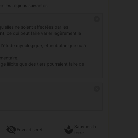
rs les régions suivantes.
qu'elles ne soient affectées par les
nt
, ce qui peut faire varier légèrement le
à l'étude mycologique, ethnobotanique ou à
imentaire.
e illicite que des tiers pourraient faire de
Sauvons la
Envoi
discret
terre