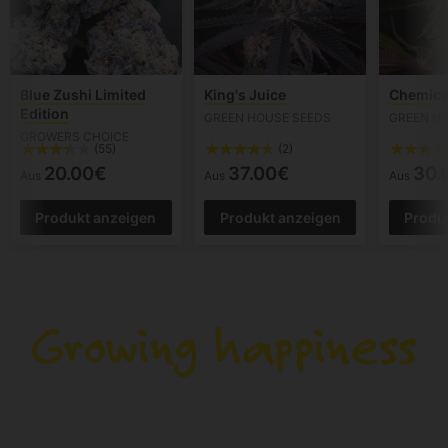
Blue Zushi Limited
King's Juice
Chemical
Edition
GREEN HOUSE SEEDS
GREEN H
GROWERS CHOICE
(55)
(2)
20.00€
37.00€
30.
Aus
Aus
Aus
Produkt anzeigen
Produkt anzeigen
Produ