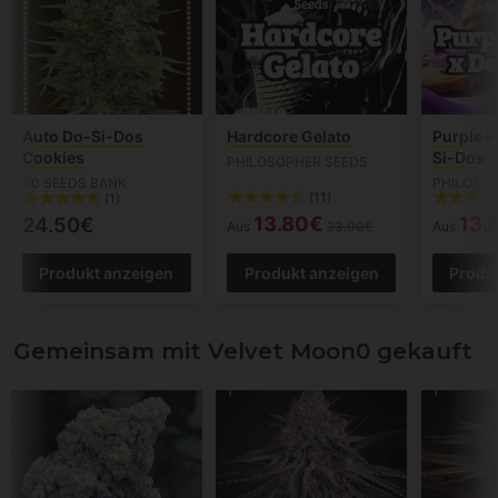
Auto Do-Si-Dos
Hardcore Gelato
Purple P
Cookies
Si-Dos
PHILOSOPHER SEEDS
00 SEEDS BANK
PHILOSO
(11)
(1)
13.80€
13.
24.50€
Aus
23.00€
Aus
Produkt anzeigen
Produkt anzeigen
Produ
Gemeinsam mit Velvet Moon0 gekauft