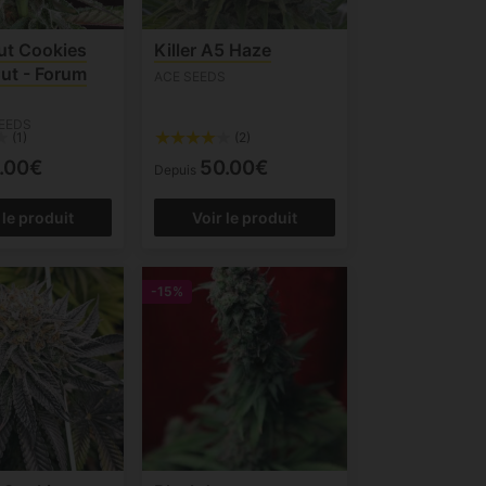
out Cookies
Killer A5 Haze
ut - Forum
ACE SEEDS
EEDS
(1)
(2)
.00€
50.00€
Depuis
 le produit
Voir le produit
-15%