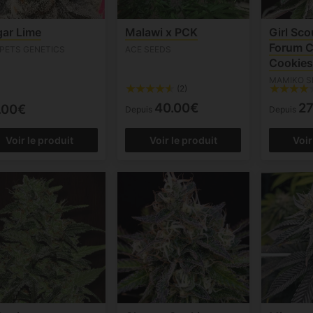
ar Lime
Malawi x PCK
Girl Sc
Forum C
PETS GENETICS
ACE SEEDS
Cookies
MAMIKO S
(2)
40.00€
27
.00€
Depuis
Depuis
Voir le produit
Voir le produit
Voir