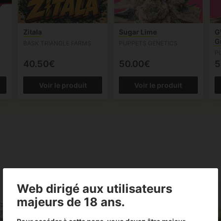
Zitala
Sugar Lime
G
G
BASK TRIANGLE FARMS
PUPPETS GENETICS
P
40.50€
50.00€
5
Voir le produit
Voir le produit
Web dirigé aux utilisateurs
majeurs de 18 ans.