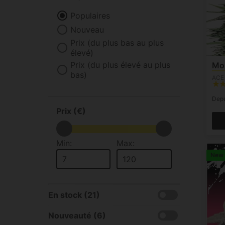
Populaires
Nouveau
Prix (du plus bas au plus
élevé)
Prix (du plus élevé au plus
Mor
bas)
ACE
Dep
Prix (€)
Min:
Max:
New
En stock (21)
Nouveauté (6)