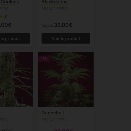
 Cookies
Blackdance
EEDS
REGGAE SEEDS
(1)
.00€
36.00€
Depuis
 le produit
Voir le produit
-5%
Dancehall
EEDS
REGGAE SEEDS