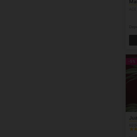
Ma
ACE
Dep
-5%
Jua
REG