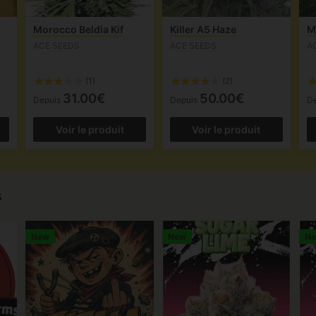
Morocco Beldia Kif
Killer A5 Haze
M
ACE SEEDS
ACE SEEDS
A
(1)
(2)
31.00€
50.00€
Depuis
Depuis
D
Voir le produit
Voir le produit
s
New
New
N