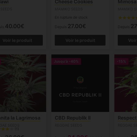
lawi
Cheese Cookies
Mimosa
 SEEDS
MAMIKO SEEDS
MAMIKO S
En rupture de stock
40.00€
27.00€
27
uis
Depuis
Depuis
Voir le produit
Voir le produit
Voir
Jusqu'à
-40%
-15%
nita la Lagrimosa
CBD Republik II
Respect
GAE SEEDS
REGGAE SEEDS
REGGAE S
(1)