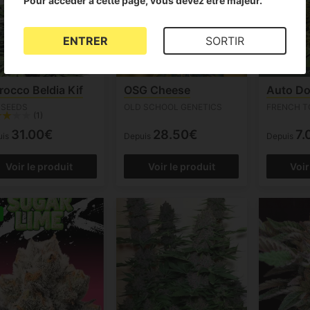
Pour accéder à cette page, vous devez être majeur.
ENTRER
SORTIR
occo Beldia Kif
OSG Cheese
Auto Do
 SEEDS
OLD SCHOOL GENETICS
FRENCH T
(1)
31.00€
28.50€
7.
uis
Depuis
Depuis
Voir le produit
Voir le produit
Voir