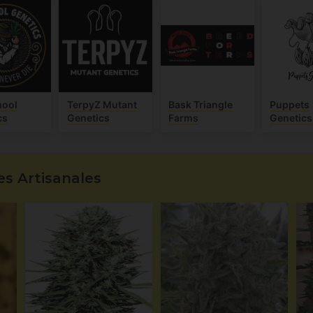
hool
TerpyZ Mutant
Bask Triangle
Puppets
cs
Genetics
Farms
Genetics
s Artisanales