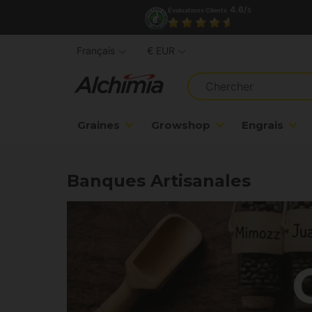
4.6/
Évaluations Clients
5
Français
€ EUR
Graines
Growshop
Engrais
Banques Artisanales