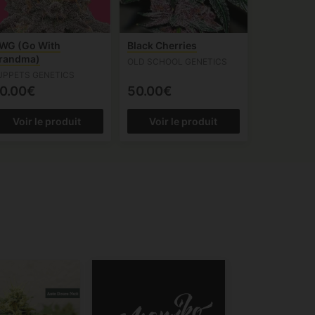
WG (Go With
Black Cherries
randma)
OLD SCHOOL GENETICS
UPPETS GENETICS
0.00€
50.00€
Voir le produit
Voir le produit