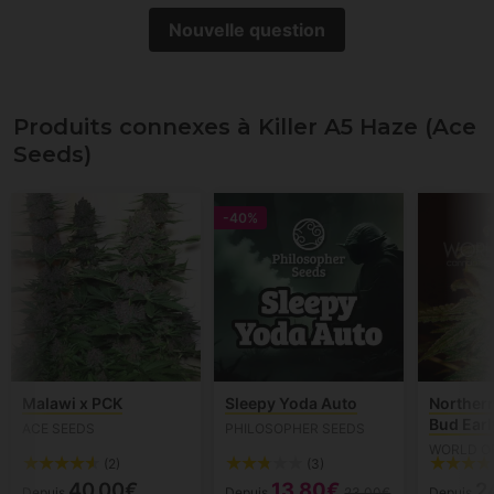
avec prudence) ;-) Cordialement
Nouvelle question
Produits connexes à Killer A5 Haze (Ace
Seeds)
-40%
Malawi x PCK
Sleepy Yoda Auto
Northern
Bud Earl
ACE SEEDS
PHILOSOPHER SEEDS
WORLD O
(2)
(3)
40.00€
13.80€
2
Depuis
Depuis
23.00€
Depuis