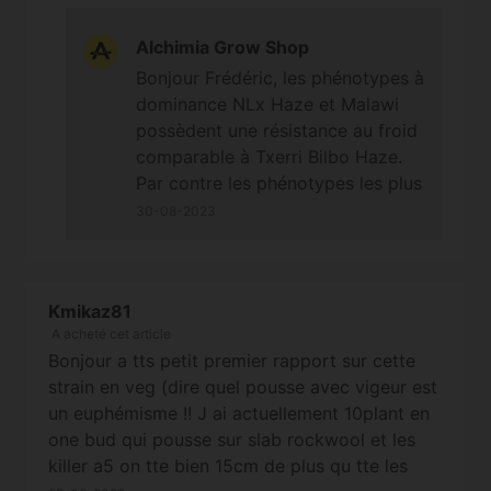
bien au froid humidité ? et si elle iras bien avec
jours plus tard pour modifier ou non les
mes PCK Malawi ? Box 40x40x140 en pot de
jours d'après). Bonne journée et à
Alchimia Grow Shop
4l + 250w hps, je sais je suis fou :x mais j'ai
bientôt !
Bonjour Frédéric, les phénotypes à
déjà fais des Eli et Kali mist et critical nevil
dominance NLx Haze et Malawi
haze dans ce box ! La puissance de ma lampe
possèdent une résistance au froid
n'est pas trop faible par contre ? et Niveau
comparable à Txerri Bilbo Haze.
nutrition faible ? (biobizz pour moi) Merci la
Par contre les phénotypes les plus
team et bon courage Big Up.
tardifs pourraient avoir une
30-08-2023
floraison plus longue de 3
semaines par rapport aux
phénotypes les plus précoces de
Kmikaz81
Malawi x PCK. Dans une petite
A acheté cet article
box comme celle-là des puissance
Bonjour a tts petit premier rapport sur cette
supérieures pourraient être
strain en veg (dire quel pousse avec vigeur est
problématiques, l'idéal en spectre
un euphémisme !! J ai actuellement 10plant en
serait du led à spectre complet
one bud qui pousse sur slab rockwool et les
mais peut-être que la 250w HPS
killer a5 on tte bien 15cm de plus qu tte les
fournit de la chaleur durant le