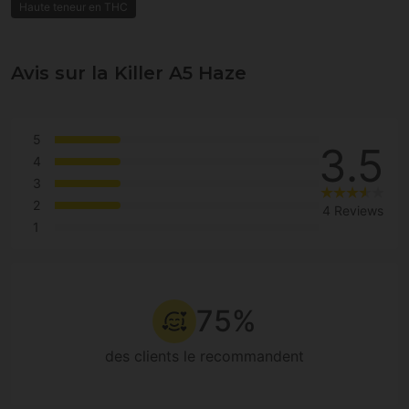
Haute teneur en THC
Avis sur la Killer A5 Haze
5
3.5
4
3
2
4 Reviews
1
75%
des clients le recommandent