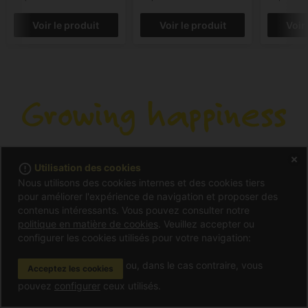
Voir le produit
Voir le produit
Voir
error_outline
Utilisation des cookies
Nous utilisons des cookies internes et des cookies tiers
pour améliorer l'expérience de navigation et proposer des
contenus intéressants. Vous pouvez consulter notre
politique en matière de cookies
. Veuillez accepter ou
Sur le Grow Alchimia
configurer les cookies utilisés pour votre navigation:
Sur le Grow Alchimia
ou, dans le cas contraire, vous
Acceptez les cookies
Situation et contact
Cela peut vous intéresser
pouvez
configurer
ceux utilisés.
Aidez-nous à nous améliorer