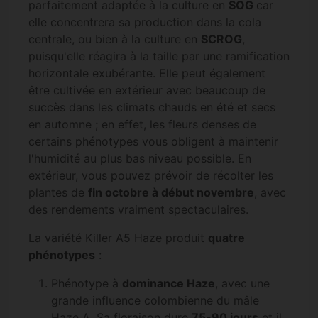
parfaitement adaptée à la culture en
SOG
car
elle concentrera sa production dans la cola
centrale, ou bien à la culture en
SCROG
,
puisqu'elle réagira à la taille par une ramification
horizontale exubérante. Elle peut également
être cultivée en extérieur avec beaucoup de
succès dans les climats chauds en été et secs
en automne ; en effet, les fleurs denses de
certains phénotypes vous obligent à maintenir
l'humidité au plus bas niveau possible. En
extérieur, vous pouvez prévoir de récolter les
plantes de
fin octobre à début novembre
, avec
des rendements vraiment spectaculaires.
La variété Killer A5 Haze produit
quatre
phénotypes
:
Phénotype à
dominance Haze
, avec une
grande influence colombienne du mâle
Haze A. Sa floraison dure
75-90 jours
et il