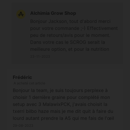
bonne qualité un minimum) Et que me conseillez
vous pour la culture de cette race de cannabis ? Je
Alchimia Grow Shop
souhaiterais produire 800gr a 1000 gr. Auriez vous
Bonjour Jackson, tout d'abord merci
des conseils pour maximiser le rendement et la
pour votre commande ;-) Effectivement
puissance ? Je souhaiterais partir sur une plantation
peu de retours/avis pour le moment.
en SCROG Merciii ☺️
Dans votre cas le SCROG serait la
meilleure option, et pour la nutrition
même s'il faut toujours commencer par
23-11-2023
des petites quantités/dosages minimum
au début, les plantes adultes de cette
variété apprécient les engrais et une
Frédéric
A acheté cet article
forte intensité lumineuse, d'ailleurs la
Bonjour la team, je suis toujours perplexe à
banque de graines Ace Seeds
choisir 1 dernière graine pour complété mon
recommande des niveaux élevés de
setup avec 3 MalawixPCK, j'avais choisit la
nutriments pour tout le cycle (toutefois
txerri bilbo haze mais je me dit quit à faire du
il ne faut pas être déraisonnable, on
lourd autant prendre la A5 qui me fais de l'œil
augmente progressivement et on
depuis longtemps :) Vous savez si elle résiste
attend la réaction des plantes quelques
29-08-2023