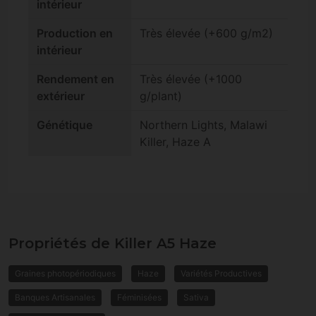
intérieur
Production en
Très élevée (+600 g/m2)
intérieur
Rendement en
Très élevée (+1000
extérieur
g/plant)
Génétique
Northern Lights, Malawi
Killer, Haze A
Propriétés de Killer A5 Haze
Graines photopériodiques
Haze
Variétés Productives
Banques Artisanales
Féminisées
Sativa