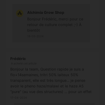
Alchimia Grow Shop
Bonjour Frédéric, merci pour ce
retour de culture complet ;-) À
bientôt
18-05-2024
Frédéric
A acheté cet article
Bonjour la team, Question rapide je suis a
flo+14semaines, tritri 50% laiteux 50%
transparent, elle est très longue... je pense
avoir le pheno haze/malawi et le haze A5
"pure" (au vue des structures) ... pour un effet
électrique je doit attendre encore selon vous
17-04-2024
???? j'ai goûter une petite fleurs a flo +85j, elle