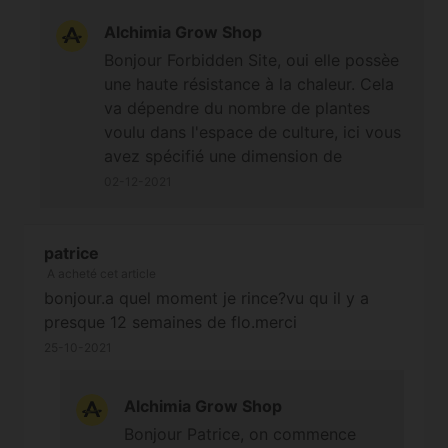
Alchimia Grow Shop
Bonjour Forbidden Site, oui elle possèe
une haute résistance à la chaleur. Cela
va dépendre du nombre de plantes
voulu dans l'espace de culture, ici vous
avez spécifié une dimension de
1m3/1m³ qui représente une box de 1m
02-12-2021
x 1m x 1m, c'est trop faible en hauteur
pour ce type de variété dont les 80%
Sativa ne tarderont pas à s'exprimer
patrice
A acheté cet article
vivement dans l'espace de culture ;-) À
bonjour.a quel moment je rince?vu qu il y a
bientôt. Cordialement
presque 12 semaines de flo.merci
25-10-2021
Alchimia Grow Shop
Bonjour Patrice, on commence