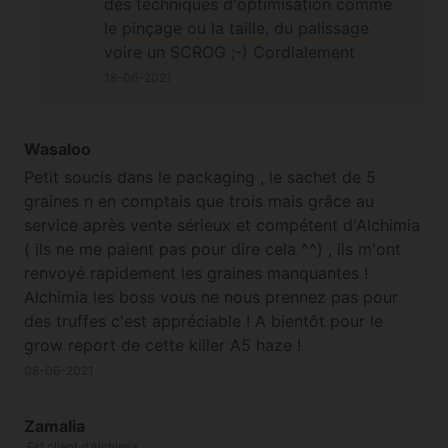
des techniques d'optimisation comme
le
pinçage ou la taille
, du
palissage
voire un SCROG ;-) Cordialement
18-06-2021
Wasaloo
Petit soucis dans le packaging , le sachet de 5
graines n en comptais que trois mais grâce au
service après vente sérieux et compétent d'Alchimia
( ils ne me paient pas pour dire cela ^^) , ils m'ont
renvoyé rapidement les graines manquantes !
Alchimia les boss vous ne nous prennez pas pour
des truffes c'est appréciable ! A bientôt pour le
grow report de cette killer A5 haze !
08-06-2021
Zamalia
Est client d'Alchimia