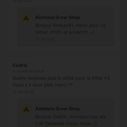
autre strain ...voilà d ici fin de semaine passage
25-06-2022
cycle de lumière (par rapport à
en flo donc je reviendrais vous voir mis flo et
vos questions sur leur résistance
après harvest smoke test^^ encore merci
au froid). Bonne journée.
Alchimia Grow Shop
alchimia grâce à vous sa m évite de devoir
Cordialement
Bonjour Kmikaz81, merci pour ce
acheter des graines sur 15 sites différent avec
retour d'info et à bientôt ;-)
15 x frais de ports différent !! Donc merci d
27-06-2022
exister !
Cedric
A acheté cet article
Quelle terpènes puis je utilsé pour la Killer A5
Haze s il vous plait merci ??
23-03-2022
Alchimia Grow Shop
Bonjour Cedric, pourquoi pas les
Cali Terpenes Gipsy Haze
;-)