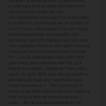
comptant la perte de 30% !!! Deux phenos : 1
er type haze pure je pense. Des fleurs très
dense en forme d'épis de maïs
(flo+16semaines) recouvert d'un duvet blanc,
la production de trichrome est incroyable sur
les 2 !! On les voit presque à l'œil nu ! Odeur
liane/encens/viande crue/sang(fer) très
particulier, goût très basique hazy bois mais
avec quelques choses en plus genre chocolat
amère. Le 2eme plus haze/malawi je pense.
Flo + courte 13semaines. Fleurs très fluffy
genre haze pure mais avec des très gros
bracté type malawi. Odeurs de fraise mieux
que le 1er, goût 100% hazy elle me rapelle la
amnesia haze mais avec des fruits rouge,
fraise framboise en + . Très touché par le
botry car les fleurs étaient énormes malgré le
côté fluffy la taille de mon poings pour l'
apex .... Bon la puissance maintenant j'ai