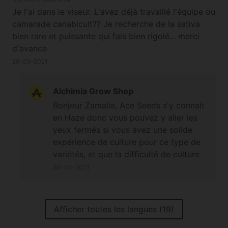
Je l'ai dans le viseur. L'avez déjà travaillé l'équipe ou
camarade canabicult?? Je recherche de la sativa
bien rare et puissante qui fais bien rigolé... merci
d'avance
29-03-2021
Alchimia Grow Shop
Bonjour Zamalia, Ace Seeds s'y connaît
en Haze donc vous pouvez y aller les
yeux fermés si vous avez une solide
expérience de culture pour ce type de
variétés, et que la difficulté de culture
ainsi que la durée de floraison ne sont
30-03-2021
pas un souci pour vous (à noter qu'elle
peut présenter 4 phénotypes différents
comme l'indique notre description, mais
Afficher toutes les langues (19)
dans tous les cas elle peut être
extrêmement puissante donc à tester