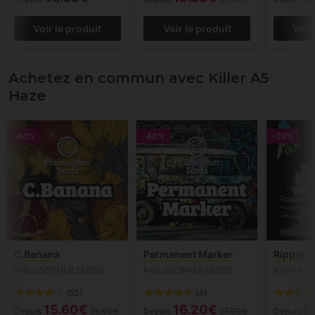
Voir le produit
Voir le produit
Voir
Achetez en commun avec Killer A5
Haze
-40%
-40%
-10%
C.Banana
Permanent Marker
Ripper 
PHILOSOPHER SEEDS
PHILOSOPHER SEEDS
RIPPER S
(50)
(4)
15.60€
16.20€
8
Depuis
26.00€
Depuis
27.00€
Depuis