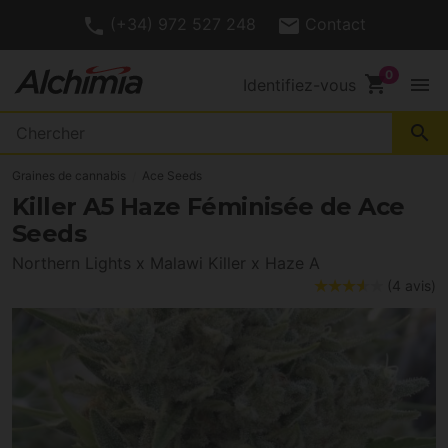
(+34) 972 527 248
Contact
shopping_cart
menu
Identifiez-vous
search
Graines de cannabis
Ace Seeds
Killer A5 Haze Féminisée de Ace
Seeds
Northern Lights x Malawi Killer x Haze A
(4 avis)