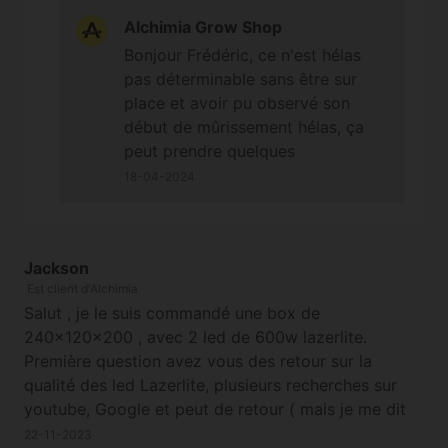
ne fait pas beaucoup d'effet, c'est la 1er fois
Alchimia Grow Shop
que cela me fait ça Merci
Bonjour Frédéric, ce n'est hélas
pas déterminable sans être sur
place et avoir pu observé son
début de mûrissement hélas, ça
peut prendre quelques
jours/semaines supplémentaires,
18-04-2024
sachant que pour ce type de
variétés et selon votre critère
d'effet il faut au moins attendre
Jackson
que les têtes de trichomes soient
Est client d'Alchimia
parfaitement formées et
Salut , je le suis commandé une box de
complètement voilées ou laiteuses
240x120x200 , avec 2 led de 600w lazerlite.
(avec 10 à 15% qui tournent
Première question avez vous des retour sur la
ambrées éventuellement). Bonne
qualité des led Lazerlite, plusieurs recherches sur
journée. Cordialement
youtube, Google et peut de retour ( mais je me dit
que si Alchimia vend ses led , elles doivent être de
22-11-2023