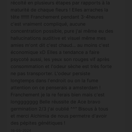
récolté en plusieurs étapes par rapports à la
maturité de chaque fleurs ! Elles arraches la
tête !!!!!!! Franchement pendant 3-4heures
c'est vraiment compliqué, aucune
concentration possible, pure j'ai même eu des
hallucinations auditive et visuel même mes
amies m'ont dit c'est chaud... au moins c'est
économique xD Elles a tendance a faire
psycoté aussi, les yeux son rouges vif après
consommation et l'odeur sèche est très forte
ne pas transporter. L'odeur persiste
longtemps dans l'endroit ou on la fume
attention on ce penserais a amsterdam !
Franchement je la re ferais bien mais c'est
longgggggg Belle réussite de Ace bravo
germination 2/3 j'ai oublié ^^" Bisous à tous
et merci Alchimia de nous permetre d'avoir
des pépites génétiques !
16-05-2024