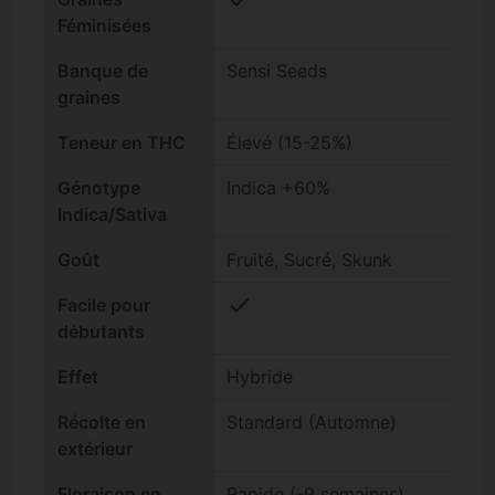
Féminisées
Banque de
Sensi Seeds
graines
Teneur en THC
Élevé (15-25%)
Génotype
Indica +60%
Indica/Sativa
Goût
Fruité, Sucré, Skunk
check
Facile pour
débutants
Effet
Hybride
Récolte en
Standard (Automne)
extérieur
Floraison en
Rapide (-9 semaines)