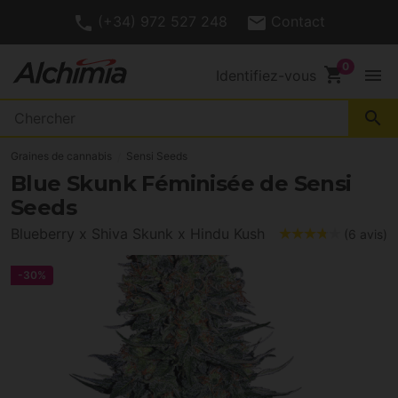
(+34) 972 527 248
Contact
shopping_cart
menu
Identifiez-vous
search
Graines de cannabis
Sensi Seeds
Blue Skunk Féminisée de Sensi
Seeds
Blueberry x Shiva Skunk x Hindu Kush
(6 avis)
-30%