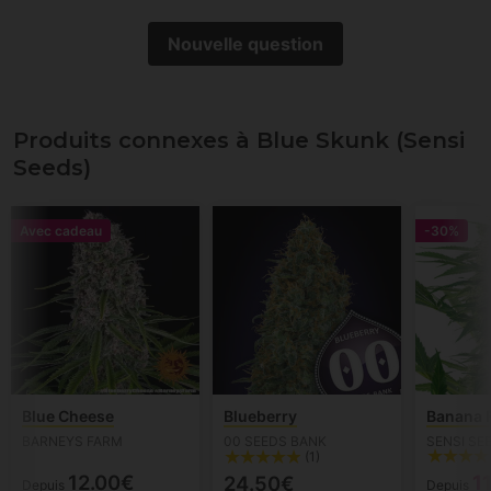
Nouvelle question
Produits connexes à Blue Skunk (Sensi
Seeds)
Avec cadeau
-30%
Blue Cheese
Blueberry
Banana 
BARNEYS FARM
00 SEEDS BANK
SENSI SE
(1)
12.00€
1
24.50€
Depuis
Depuis