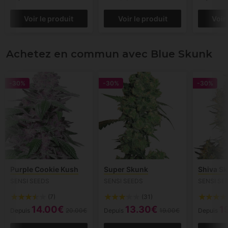
Voir le produit
Voir le produit
Voir
Achetez en commun avec Blue Skunk
-30%
-30%
-30%
Purple Cookie Kush
Super Skunk
Shiva S
SENSI SEEDS
SENSI SEEDS
SENSI SE
(7)
(31)
14.00€
13.30€
1
Depuis
20.00€
Depuis
19.00€
Depuis