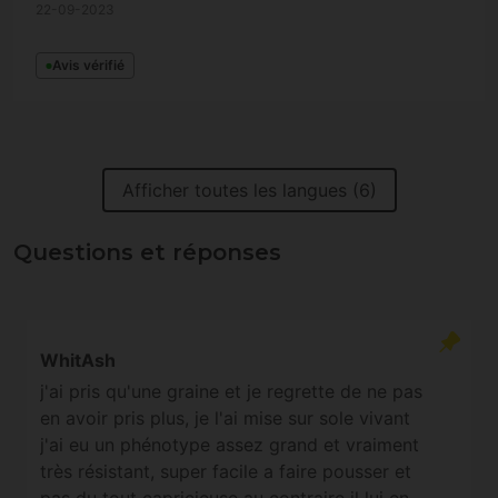
22-09-2023
Avis vérifié
Afficher toutes les langues (6)
Questions et réponses
WhitAsh
j'ai pris qu'une graine et je regrette de ne pas
en avoir pris plus, je l'ai mise sur sole vivant
j'ai eu un phénotype assez grand et vraiment
très résistant, super facile a faire pousser et
pas du tout capricieuse au contraire il lui en