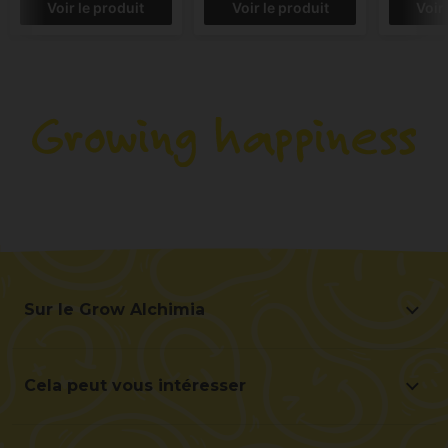
Voir le produit
Voir le produit
Voir
Sur le Grow Alchimia
Sur le Grow Alchimia
Situation et contact
Cela peut vous intéresser
Aidez-nous à nous améliorer
Offres
Contact pour les professionnels (B2B)