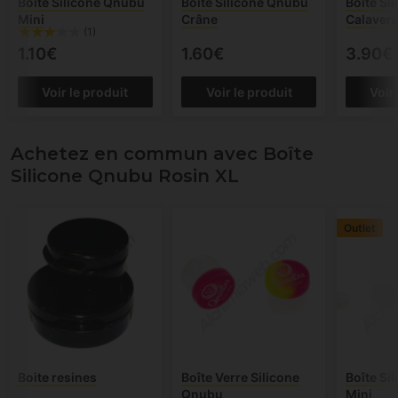
Boîte Silicone Qnubu
Boîte Silicone Qnubu
Boîte Si
Mini
Crâne
Calavera
(1)
1.10€
1.60€
3.90€
Voir le produit
Voir le produit
Voir
Achetez en commun avec Boîte
Silicone Qnubu Rosin XL
Outlet
Boite resines
Boîte Verre Silicone
Boîte Si
Qnubu
Mini