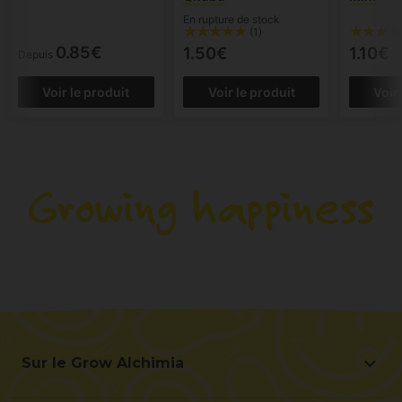
En rupture de stock
(1)
0.85€
1.50€
1.10€
Depuis
Voir le produit
Voir le produit
Voir
Sur le Grow Alchimia
Sur le Grow Alchimia