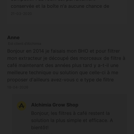
conservée et la boîte n'a aucune chance de
pouvoir s'ouvrir si elle venait à tomber. Même
21-03-2020
si on la lance d'ailleurs ;) Attention néanmoins
au dabber utilisé. Il ne doit pas être tranchant
ou avec un pique car il peut abîmer le
Anne
silicone. Même de la live resin/rosin ( un peu
Est client d'Alchimia
plus liquide ) est facilement récupérable dans
Bonjour en 2014 je faisais mon BHO et pour filtrer
sa totalité, rien ne restera dans la boîte au
mon extracteur je découpé des morceaux de filtre à
final.
café maintenant des années plus tard y a-t-il une
meilleure technique ou solution que celle-ci à me
proposer d'ailleurs avez-vous c e type de filtre
j'utilise un honey bee extractors. D'ailleurs je suis
18-04-2026
preneur de tout conseil pour le nettoyage après
extraction vous vous utilisez quoi pour le rendre
Alchimia Grow Shop
nickel
Bonjour, les filtres à café restent la
solution la plus simple et efficace. A
bientôt!