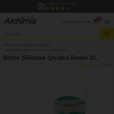
4.6/
Évaluations Clients
5
shopping_cart
menu
Identifiez-vous
search
Extractions de résine de cannabis
Accessoires pour rosin et autres extractions
Boîte Silicone Qnubu Rosin XL
(1 avis)