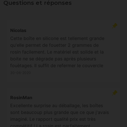
Questions et réponses
Nicolas
Cette boîte en silicone est tellement grande
qu'elle permet de fouetter 2 grammes de
rosin facilement. Le matériel est solide et la
boite ne se dégrade pas après plusieurs
fouètages. Il suffit de refermer le couvercle
pour que le rosin soit bien protégé des
30-06-2020
impuretés. Excellent produit à prix mini.
RosinMan
Excellente surprise au déballage, les boîtes
sont beaucoup plus grande que ce que j'avais
imaginé. Le rapport qualité prix est très
compétitif ! La rosin est parfaitement