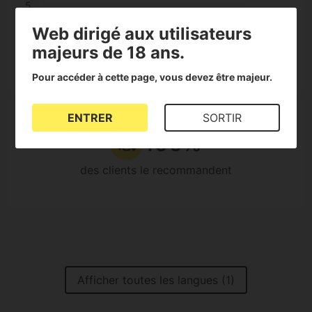
5
3
4
Web dirigé aux utilisateurs
3
majeurs de 18 ans.
2
1 Reviews
1
Pour accéder à cette page, vous devez être majeur.
ENTRER
SORTIR
100%
des clients le recommandent
Afficher toutes les langues (1)