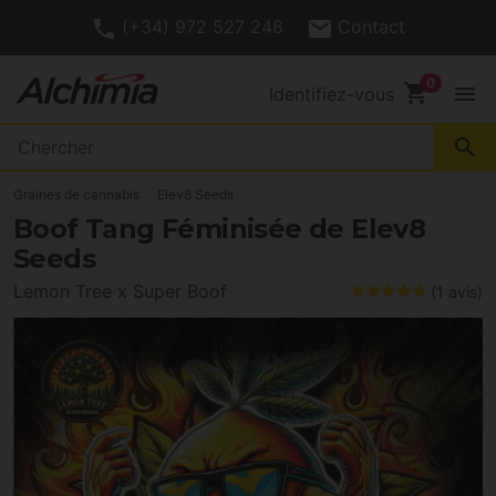
(+34) 972 527 248
Contact
shopping_cart
menu
Identifiez-vous
search
Graines de cannabis
Elev8 Seeds
Boof Tang Féminisée de Elev8
Seeds
Lemon Tree x Super Boof
(1 avis)