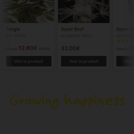
Tangie
Super Boof
Super B
BSF SEEDS
BLIMBURN SEEDS
GROWERS
12.60€
2
32.00€
Depuis
14.00€
Depuis
Voir le produit
Voir le produit
Voir