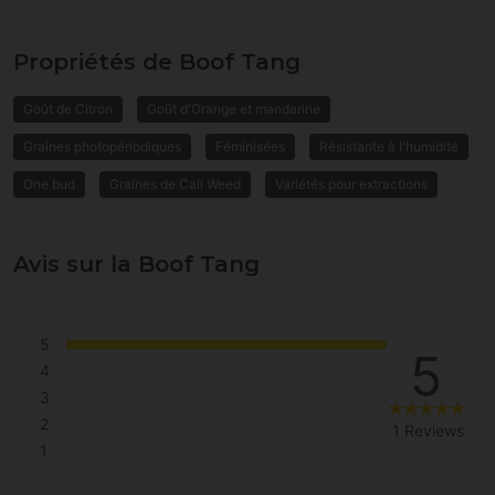
Propriétés de Boof Tang
Goût de Citron
Goût d'Orange et mandarine
Graines photopériodiques
Féminisées
Résistante à l'humidité
One bud
Graines de Cali Weed
Variétés pour extractions
Avis sur la Boof Tang
5
5
4
3
2
1 Reviews
1