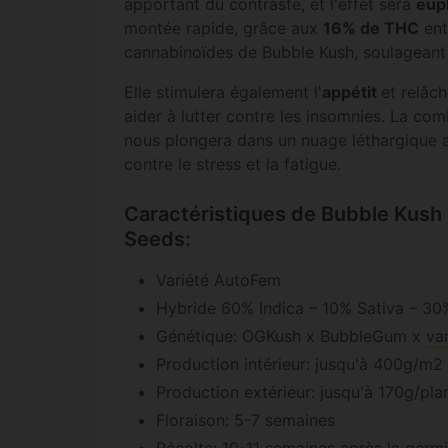
apportant du contraste, et l'effet sera
eup
montée rapide, grâce aux
16% de THC
ent
cannabinoïdes de Bubble Kush, soulageant 
Elle stimulera également l'
appétit
et relâc
aider à lutter contre les insomnies. La co
nous plongera dans un nuage léthargique a
contre le stress et la fatigue.
Caractéristiques de Bubble Kush
Seeds:
Variété AutoFem
Hybride 60% Indica – 10% Sativa – 30
Génétique: OGKush x BubbleGum x
va
Production intérieur: jusqu'à 400g/m2
Production extérieur: jusqu'à 170g/pla
Floraison: 5-7 semaines