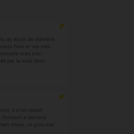
kets de 40cm de diamètre
iobizz flow et top max.
ionnelle mais très
ée par la suite donc
cm). Il m'en restait
a floraison a démarré
s tant mieux, un gros one