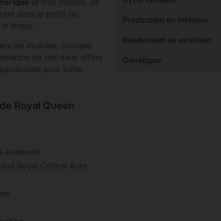
horique
et très intense, de
rant dans le profil de
Production en intérieur
le stress.
Rendement en extérieur
hera les muscles, pouvant
mbinaison de ces deux effets
Génétique
ppréciable pour lutter
 de Royal Queen
% Ruderalis
riété Royal Critical Auto
nte