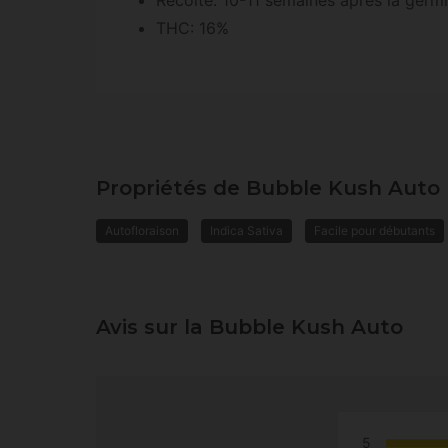
Récolte: 10-11 semaines après la germ
THC: 16%
Propriétés de Bubble Kush Auto
Autofloraison
Indica Sativa
Facile pour débutants
Avis sur la Bubble Kush Auto
5