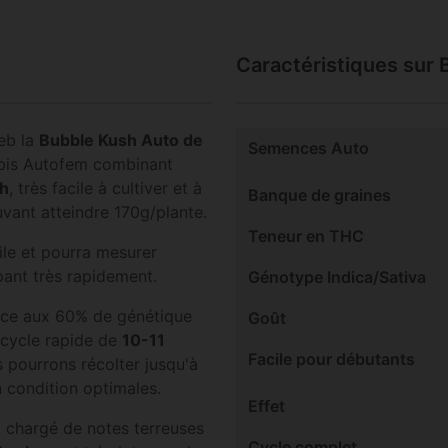
o
Caractéristiques sur
eb la
Bubble Kush Auto de
Semences Auto
abis Autofem combinant
h
, très facile à cultiver et à
Banque de graines
ouvant atteindre 170g/plante.
Teneur en THC
ile et pourra mesurer
pant très rapidement.
Génotype Indica/Sativa
râce aux 60% de génétique
Goût
 cycle rapide de
10-11
Facile pour débutants
 pourrons récolter jusqu'à
n condition optimales.
Effet
, chargé de notes terreuses
Cycle complet