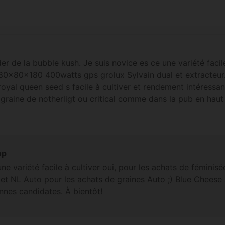
r de la bubble kush. Je suis novice es ce une variété facil
e 80x80x180 400watts gps grolux Sylvain dual et extracteur
royal queen seed s facile à cultiver et rendement intéressan
raine de notherligt ou critical comme dans la pub en haut 
op
'une variété facile à cultiver oui, pour les achats de féminisé
, et NL Auto pour les achats de graines Auto ;) Blue Cheese
nes candidates. À bientôt!