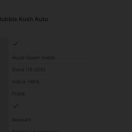
 Bubble Kush Auto
check
Royal Queen Seeds
Élevé (15-25%)
Indica +60%
Fruité
check
Relaxant
Rapide (-9 semaines)