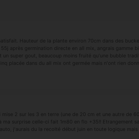
satisfait. Hauteur de la plante environ 70cm dans des buc
55j après germination directe en all mix, angrais gamme b
t un super gout, beaucoup moins fruité qu'une bubble tradit
cinq placée dans du all mix ont germée mais n'ont rien donn
ai mise 2 sur les 3 en terre (une de 20 cm et une autre de 60
à ma surprise celle-ci fait 1m80 en flo +35!! Etrangement s
auto, j'aurais du la recolté début juin en toute logique mai