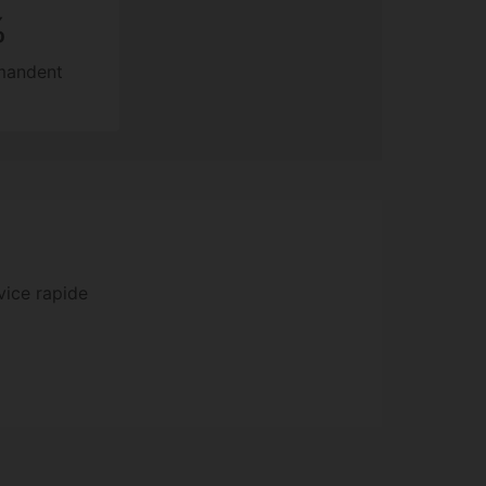
%
mmandent
ice rapide