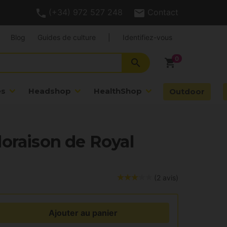
(+34) 972 527 248
Contact
Blog
Guides de culture
|
Identifiez-vous
search
shopping_cart
es
Headshop
HealthShop
Outdoor
oraison de Royal
(2 avis)
Ajouter au panier