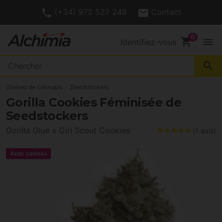
(+34) 972 527 248
Contact
shopping_cart
menu
Identifiez-vous
search
Graines de cannabis
Seedstockers
Gorilla Cookies Féminisée de
Seedstockers
Gorilla Glue x Girl Scout Cookies
(1 avis)
Avec cadeau