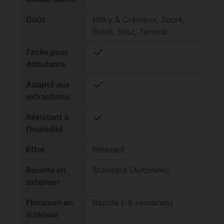
Goût
Milky & Crémeux, Sucré,
Boisé, Sour, Terreux
check
Facile pour
débutants
check
Adapté aux
extractions
check
Résistant à
l'humidité
Effet
Relaxant
Récolte en
Standard (Automne)
extérieur
Floraison en
Rapide (-9 semaines)
intérieur