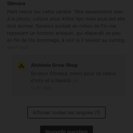
Sibnaca
Petit retour sur cette variété. Tête ressemblant bien
à la photo, culture sous 400w hps mais sous led elle
doit donner. Saveurs acidulé en milieu de Flo me
rappelant un bonbon arlequin, qui disparaît un peu
en fin de Flo dommage, à voir si il revient au curring.
Récolte moyenne, comme sa production donc pas
09-07-2022
surpris, et de première qualité en organique engrais
greenhouse feeding bio. Têtes remplie de trichomes
Alchimia Grow Shop
à souhait. J'en ai recommandé pour voir ce qu'elle
Bonjour Sibnaca, merci pour ce retour
donne sous led.
d'info et à bientôt ;-)
11-07-2022
Afficher toutes les langues (7)
Nouvelle question