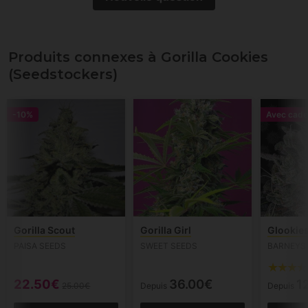
Produits connexes à Gorilla Cookies
(Seedstockers)
-10%
Avec cade
Gorilla Scout
Gorilla Girl
Glookie
PAISA SEEDS
SWEET SEEDS
BARNEYS
22.50€
36.00€
1
25.00€
Depuis
Depuis