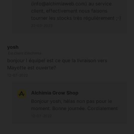
(info@alchimiaweb.com) au service
effaré par le nombre de fois que vous devez répéter
client, effectivement nous faisons
les mêmes choses. Bravo et merci.
tourner les stocks très régulièrement ;-)
À bientôt
22-03-2023
yosh
Est client d'Alchimia
bonjour l équipe! est ce que la livraison vers
Mayotte est ouverte?
12-07-2022
Alchimia Grow Shop
Bonjour yosh, hélas non pas pour le
moment. Bonne journée. Cordialement
12-07-2022