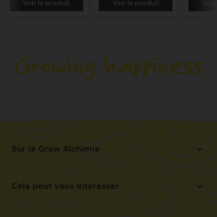
Voir le produit
Voir le produit
Voir
Sur le Grow Alchimia
Sur le Grow Alchimia
Situation et contact
Cela peut vous intéresser
Aidez-nous à nous améliorer
Offres
Contact pour les professionnels (B2B)