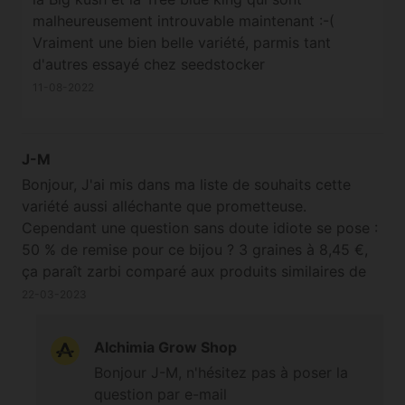
malheureusement introuvable maintenant :-(
Vraiment une bien belle variété, parmis tant
d'autres essayé chez seedstocker
11-08-2022
J-M
Bonjour, J'ai mis dans ma liste de souhaits cette
variété aussi alléchante que prometteuse.
Cependant une question sans doute idiote se pose :
50 % de remise pour ce bijou ? 3 graines à 8,45 €,
ça paraît zarbi comparé aux produits similaires de
votre pannel. Péremption imminente ? Sans doute
22-03-2023
que non puisqu'au dire de plusieurs de vos
fournisseurs votre stock est renouvelé très
Alchimia Grow Shop
régulièrement. Alors...? J'en profite pour vous dire
Bonjour J-M, n'hésitez pas à poser la
mon admiration pour votre patience. Je passe
question par e-mail
beaucoup de temps à lire les commentaires et suis