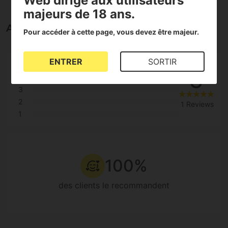
Web dirigé aux utilisateurs
majeurs de 18 ans.
Avis sur la Gorilla Cookies
Pour accéder à cette page, vous devez être majeur.
ENTRER
SORTIR
5
5
4
3
2
1 Reviews
1
100%
des clients le recommandent