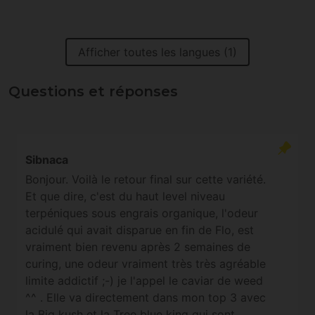
Afficher toutes les langues (1)
Questions et réponses
Sibnaca
Bonjour. Voilà le retour final sur cette variété.
Et que dire, c'est du haut level niveau
terpéniques sous engrais organique, l'odeur
acidulé qui avait disparue en fin de Flo, est
vraiment bien revenu après 2 semaines de
curing, une odeur vraiment très très agréable
limite addictif ;-) je l'appel le caviar de weed
^^ . Elle va directement dans mon top 3 avec
la Big kush et la Tree blue king qui sont