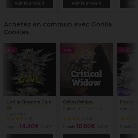
Voir le produit
Voir le produit
Voir
Achetez en commun avec Gorilla
Cookies
-10%
-40%
-25%
Gorilla Kingdom Glue
Critical Widow
Frozen B
#4
PHILOSOPHER SEEDS
ANESIA S
BSF SEEDS
(9)
(12)
14.40€
10.80€
2
Depuis
16.00€
Depuis
18.00€
Depuis