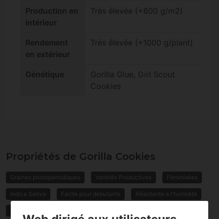
Production en
Très élevée (+600 g/m2)
intérieur
Rendement
Très élevée (+1000 g/plant)
en extérieur
Génétique
Gorilla Glue, Girl Scout
Cookies
Propriétés de Gorilla Cookies
Graines photopériodiques
Variétés Productives
Féminisées
Indica Sativa
Facile pour débutants
Résistante à l'humidité
Haute teneur en THC
Gorilla Glue
Cookies