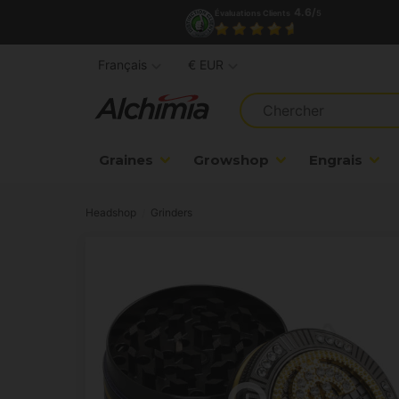
4.6/
Évaluations Clients
5
Français
€ EUR
Graines
Growshop
Engrais
Headshop
Grinders