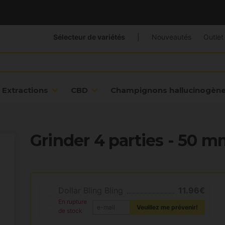
Sélecteur de variétés
|
Nouveautés
Outlet
Extractions
CBD
Champignons hallucinogèn
Grinder 4 parties - 50 
Dollar Bling Bling
11.96€
En rupture
Veuillez me prévenir!
de stock