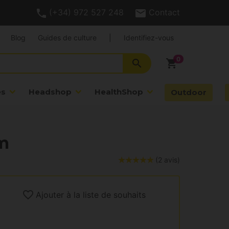
(+34) 972 527 248
Contact
Blog
Guides de culture
|
Identifiez-vous
search
shopping_cart
es
Headshop
HealthShop
Outdoor
mm
(2 avis)
Ajouter à la liste de souhaits