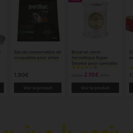
a
Sac de conservation de
Bocal en verre
C
croquettes pour chien
hermétique Super
a
Smoker pour cannabis
(1)
2.10€
1.90€
1
Depuis
2.80€
Voir le produit
Voir le produit