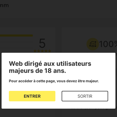
0 mm
5
100
des clients le reco
2 Reviews
Web dirigé aux utilisateurs
majeurs de 18 ans.
Pour accéder à cette page, vous devez être majeur.
ENTRER
SORTIR
Charlie
Très bien,bon petit grind