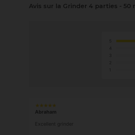
Avis sur la Grinder 4 parties - 5
5
4
3
2
1
Abraham
Excellent grinder