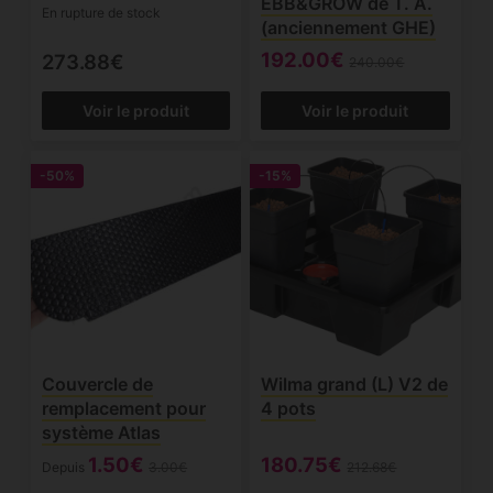
EBB&GROW de T. A.
En rupture de stock
(anciennement GHE)
192.00€
273.88€
240.00€
Voir le produit
Voir le produit
-50%
-15%
Couvercle de
Wilma grand (L) V2 de
remplacement pour
4 pots
système Atlas
1.50€
180.75€
Depuis
3.00€
212.68€