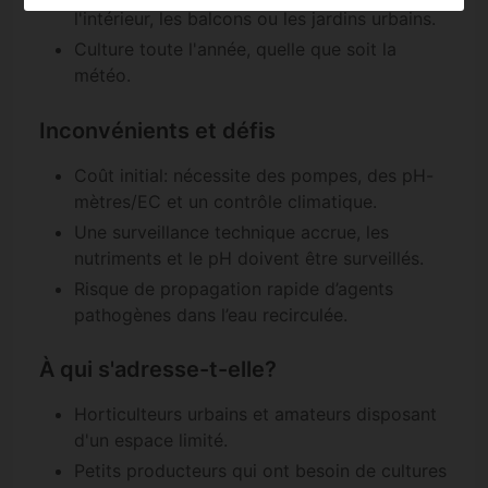
l'intérieur, les balcons ou les jardins urbains.
Culture toute l'année, quelle que soit la
météo.
Inconvénients et défis
Coût initial: nécessite des pompes, des pH-
mètres/EC et un contrôle climatique.
Une surveillance technique accrue, les
nutriments et le pH doivent être surveillés.
Risque de propagation rapide d’agents
pathogènes dans l’eau recirculée.
À qui s'adresse-t-elle?
Horticulteurs urbains et amateurs disposant
d'un espace limité.
Petits producteurs qui ont besoin de cultures