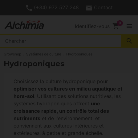
(+34) 972 527 248
Contact
shopping_cart
menu
Identifiez-vous
search
Growshop
Systèmes de culture
Hydroponiques
Hydroponiques
Choisissez la culture hydroponique pour
optimiser vos cultures en milieu aquatique et
hors-sol
. Utilisant des solutions nutritives, les
systèmes hydroponiques offrent
une
croissance rapide, un contrôle total des
nutriments
et de l'environnement, et
conviennent aux cultures intérieures et
extérieures, à petite et grande échelle.