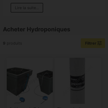
Lire la suite...
Acheter Hydroponiques
tune
9
produits
Filtrer