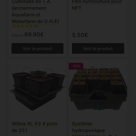
Cultimate de T.A.
Film nutriculture pour
(anciennement
NFT
Aquafarm et
Waterfarm de G.H.E)
(1)
69.90€
5.50€
Depuis
Voir le produit
Voir le produit
-20%
Wilma XL V2 4 pots
Système
de 25 l
hydroponique