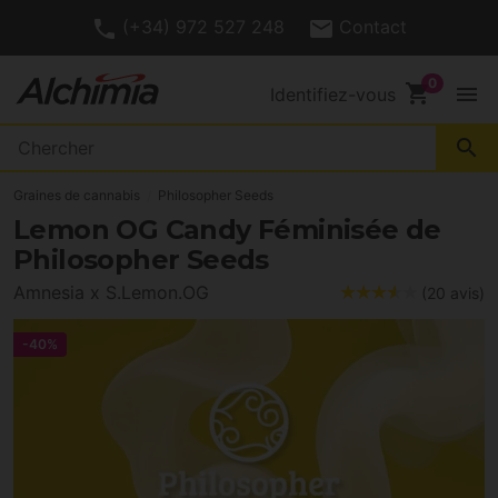
4.6/
Évaluations Clients
5
shopping_cart
menu
Identifiez-vous
search
Graines de cannabis
Philosopher Seeds
Lemon OG Candy Féminisée de
Philosopher Seeds
Amnesia x S.Lemon.OG
(20 avis)
-40%