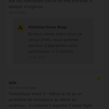
elle fait maintenant partie de mes préférée. A
essayer d'urgence.
06-12-2023
Alchimia Grow Shop
Bonjour alexis, merci pour ce
retour d'info, nous sommes
heureux d'apprendre votre
satisfaction ;-) À bientôt
07-12-2023
N0k
Est client d'Alchimia
Fantastique weed 3> Même si j'ai eu un
problème de croissance au début en
extérieur… Excellente !! superbe !! super hight