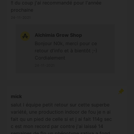
!! du coup j'ai recommandé pour l'année
prochaine
24-11-2021
Alchimia Grow Shop
Bonjour N0k, merci pour ce
retour d'info et à bientôt ;-)
Cordialement
24-11-2021
mick
salut l équipe petit retour sur cette superbe
variété, une production indoor de fou je n ai
fait qu un pied de celle si et j ai fait 114g sec
c est mon record par contre j'ai laissé 14
semaines de flo un phénotype sativa a fond