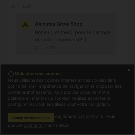
25-11-2020
Alchimia Grow Shop
Bonjour, et merci pour le partage
de votre expérience! :)
25-11-2020
error_outline
Utilisation des cookies
Growerthug
Nous utilisons des cookies internes et des cookies tiers
A acheté cet article
pour améliorer l'expérience de navigation et proposer des
Bonjour 2 graines cadeaux mis à germer
contenus intéressants. Vous pouvez consulter notre
politique en matière de cookies
. Veuillez accepter ou
100%germination a plus tard pour le retour ;)
configurer les cookies utilisés pour votre navigation:
15-10-2020
ou, dans le cas contraire, vous
Acceptez les cookies
pouvez
configurer
ceux utilisés.