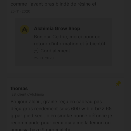
comme l'avant bras blindé de résine et
350grm sec pour un pied planté début juin et
25-11-2020
cuter début octobre dans un pot de 30 litres.
.
Alchimia Grow Shop
Bonjour Cedric, merci pour ce
retour d'information et à bientôt
;-) Cordialement
25-11-2020
thomas
Est client d'Alchimia
Bonjour alchi , graine reçu en cadeau pas
déçu gros rendement sous 600 w bio bizz 65
g par pied sec . bien smoke bonne défonce je
recommande pour ceux qui aime la lemon ou
amnesia haze !! merci alchi