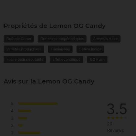
Propriétés de Lemon OG Candy
Goût de Citron
Graines photopériodiques
Amnesia Haze
Variétés Productives
Féminisées
Sativa Indica
Facile pour débutants
Effet euphorique
OG Kush
Avis sur la Lemon OG Candy
3.5
5
4
3
20
2
Reviews
1