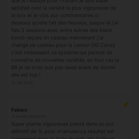
que je l'essaye pour l'instant je suis super
satisfait cest la variété la plus vigoureuse de
la box et je vois aux commentaires ci
dessous qu'elle fait des heureux, jusque là j'ai
fais 3 sessions avec entre autres des black
bomb reçues en cadeau maintenant j'ai
changé de cadeau pour la Lemon OG Candy
c'est intéressant ce système qui permet de
connaître de nouvelles variétés, en tout cas la
BB je ne m'en suis pas lassé avant de dormir
elle est top !
12-06-2024
Fabien
A acheté cet article
Super plante vigoureuse planté dans un pot
définitif de 1L pour m'amuser.Le résultat est
surprenant pour la taille du pot, elle brille et