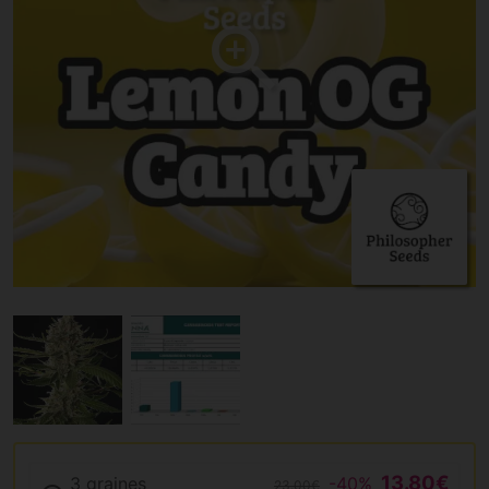
13.80€
3 graines
-40%
23.00€