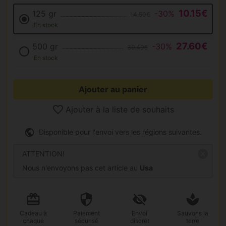
10.15€
125 gr
-30%
14.50€
En stock
27.60€
500 gr
-30%
39.49€
En stock
Ajouter au panier
Ajouter à la liste de souhaits
Disponible pour l'envoi vers les régions suivantes.
ATTENTION!
Nous n'envoyons pas cet article au
Usa
Cadeau
à
Paiement
Envoi
Sauvons la
chaque
sécurisé
discret
terre