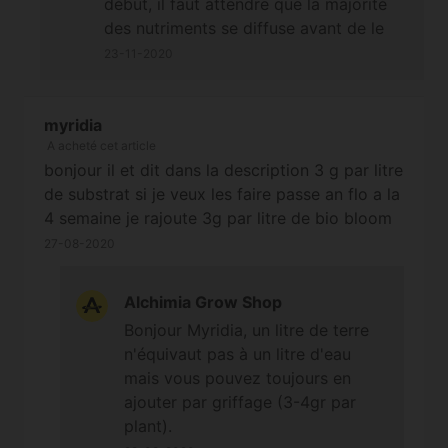
début, il faut attendre que la majorité
produits ;-) A bientôt.
floraison ?
des nutriments se diffuse avant de le
Cordialement
faire. Si vous souhaitez tout de même
23-11-2020
le faire avec le grow mix il faudrait être
très prudent sur le dosage car même au
minimum c'est susceptible de poser
myridia
A acheté cet article
problème, et ce sera encore plus
bonjour il et dit dans la description 3 g par litre
périlleux en début de phase avec Bat
de substrat si je veux les faire passe an flo a la
Mix qui est très enrichi. Cordialement
4 semaine je rajoute 3g par litre de bio bloom
27-08-2020
Alchimia Grow Shop
Bonjour Myridia, un litre de terre
n'équivaut pas à un litre d'eau
mais vous pouvez toujours en
ajouter par griffage (3-4gr par
plant).