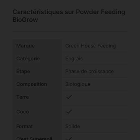
Caractéristiques sur Powder Feeding
BioGrow
Marque
Green House Feeding
Catégorie
Engrais
Étape
Phase de croissance
Composition
Biologique
check
Terre
check
Coco
Format
Solide
check
C'est Supersoil