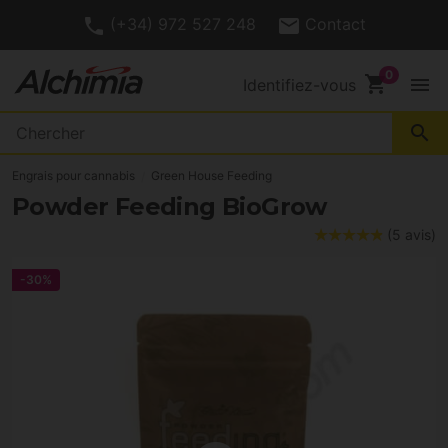
(+34) 972 527 248
Contact
shopping_cart
menu
Identifiez-vous
search
Engrais pour cannabis
Green House Feeding
Powder Feeding BioGrow
(5 avis)
-30%