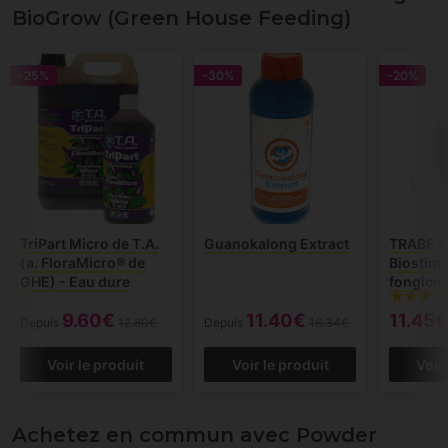
BioGrow (Green House Feeding)
-25%
-30%
-20%
TriPart Micro de T.A.
Guanokalong Extract
TRABE P
(a. FloraMicro® de
Biostimu
GHE) - Eau dure
fongicid
9.60€
11.40€
11.45€
Depuis
12.80€
Depuis
16.34€
Voir le produit
Voir le produit
Voir
Achetez en commun avec Powder