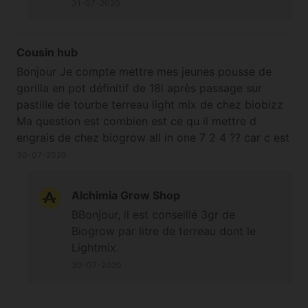
Mix sans engrais/amendement vous
31-07-2020
pouvez prendre la quantité totale de
Powder Feeding BioGrow calculée sur
18L et vous en ajouterez de petites
Cousin hub
quantités en surface toutes les 2
Bonjour Je compte mettre mes jeunes pousse de
semaines jusqu'à la moitié de la
gorilla en pot définitif de 18l après passage sur
floraison. Cordialement
pastille de tourbe terreau light mix de chez biobizz
Ma question est combien est ce qu il mettre d
engrais de chez biogrow all in one 7 2 4 ?? car c est
un plante autoflo croissance rapide Merci d avance
30-07-2020
Alchimia Grow Shop
BBonjour, il est conseillé 3gr de
Biogrow par litre de terreau dont le
Lightmix.
30-07-2020