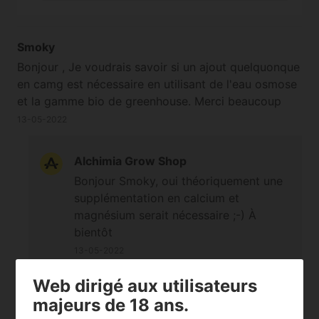
Smoky
Bonjour , Je voudrais savoir si un ajout quelquonque
en camg est nécessaire en utilisant de l'eau osmose
et la gamme bio de greenhouse. Merci beaucoup
13-05-2022
Alchimia Grow Shop
Bonjour Smoky, oui théoriquement une
supplémentation en calcium et
magnésium serait nécessaire ;-) À
bientôt
13-05-2022
Web dirigé aux utilisateurs
lekouz
majeurs de 18 ans.