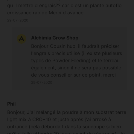
qu il mettre d engrais?? car c est un plante autoflo
croissance rapide Merci d avance
29-07-2020
Alchimia Grow Shop
Bonjour Cousin hub, il faudrait préciser
l'engrais précis utilisé (il existe plusieurs
types de Powder Feeding) et le terreau
également, sinon il ne sera pas possible
de vous conseiller sur ce point, merci
de votre compréhension. Cordialement
29-07-2020
Phil
Bonjour, J'ai mélangé la poudre à mon substrat terre
light mix à CRO+10 et juste après j'ai arrosé à
outrance (cela débordait dans la soucoupe si bien
qu'il a fallu attendre 10 jours avant de réarroser). Je