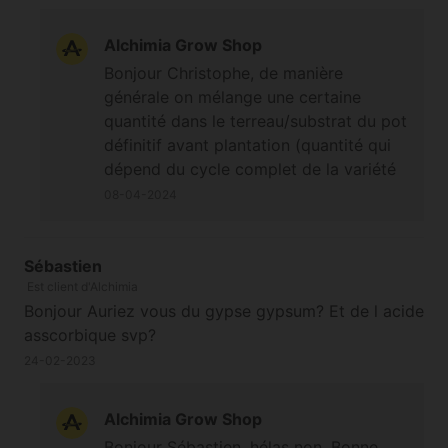
Alchimia Grow Shop
Bonjour Christophe, de manière
générale on mélange une certaine
quantité dans le terreau/substrat du pot
définitif avant plantation (quantité qui
dépend du cycle complet de la variété
Autoflorissante), et selon la durée du
08-04-2024
cycle complet de la variété choisie on
peut éventuellement prévoir une
quantité à ajouter en surface et
Sébastien
Est client d'Alchimia
incorporée dans les premiers
Bonjour Auriez vous du gypse gypsum? Et de l acide
centimètres via griffage, plus tard dans
asscorbique svp?
la session. Bonne journée.
Cordialement,
24-02-2023
Alchimia Grow Shop
Bonjour Sébastien, hélas non. Bonne