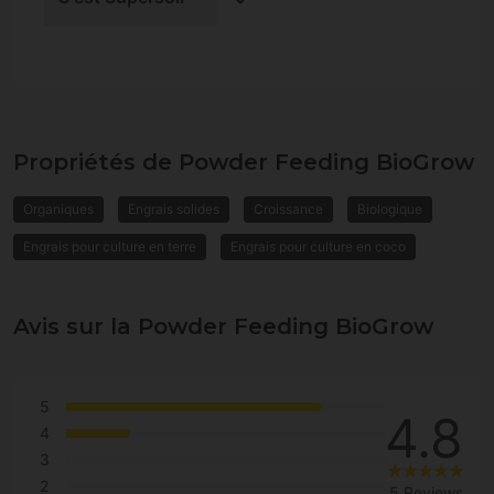
Propriétés de Powder Feeding BioGrow
Organiques
Engrais solides
Croissance
Biologique
Engrais pour culture en terre
Engrais pour culture en coco
Avis sur la Powder Feeding BioGrow
5
4.8
4
3
2
5 Reviews