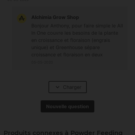
Alchimia Grow Shop
Bonjour Anthony, pour faire simple le All
In One couvre les besoins de la plante
en croissance et floraison (engrais
unique) et Greenhouse sépare
croissance et floraison en deux
produits et All In One n'est pas bio.
05-05-2020
expand_more
Charger
Nouvelle question
Produits connexes à Powder Feeding