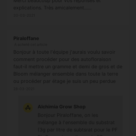
Merci beaucoup pour vos réponses et
explications. Très amicalement......
30-03-2021
Piraloffane
A acheté cet article
Bonjour à toute l'équipe j'aurais voulu savoir
comment procéder pour des autofloraison
faut-il mettre un gramme et demi de gros et de
Bloom mélanger ensemble dans toute la terre
ou procéder par étage je suis un peu perdue
merci de bien vouloir m'éclairer c'est pour 2sir
28-03-2021
Jack auto de chez exotic seed sachant que le
terreau sera du cover crop Lite mix merci de
Alchimia Grow Shop
bien vouloir me donner les dosage par litre de
Bonjour Piraloffane, on les
terreau car là je ne sais pas comment procéder
mélange à l'ensemble du substrat
merci encore pour vous et toute votre équipe
(3g par litre de subtsrat pour le PF
vous êtes vraiment formidable