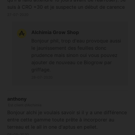
suis à CRO +30 et je suspecte un début de carence
en azote. Serait 'il possible que la poudre (21 gr par
27-07-2020
pot de 7l) ait été "lessivée". Ne devrais-je pas
remettre de la poudre? Y a t'il un risque de sur
Alchimia Grow Shop
fertilisation au cas où je ne ferai pas de croissance
Bonjour phil, trop d'eau provoque aussi
en azote et que je remette de la poudre sur le
le jaunissement des feuilles donc
substrat par griffage? Merci pour votre retour.
prudence mais sinon oui vous pouvez
Cordialement
ajouter de nouveau ce Biogrow par
griffage.
28-07-2020
anthony
Est client d'Alchimia
Bonjour alchi je voulais savoir si il y a une différence
entre cette gamme toute prête à incorporer au
terreau et le all in one d'aptus en pellet.
05-05-2020