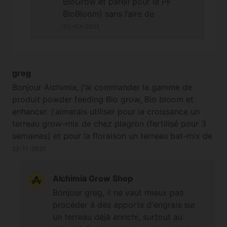
BioGrow et pareil pour le PF
BioBloom) sans faire de
couches/strates différentes, et à
30-03-2021
terme si besoin on en ajoute
ensuite en surface/dans les
premiers centimètres de terreau
greg
par griffage. Sur le site du
fabricant Green House Feeding il
Bonjour Alchimia, j'ai commander la gamme de
existe des tableaux de
produit powder feeding Bio grow, Bio bloom et
nutrition/dosages ainsi que de
enhancer. j'aimerais utiliser pour la croissance un
nombreuses sections d'aide pour
terreau grow-mix de chez plagron (fertilisé pour 3
se familiariser avec tous leurs
semaines) et pour la floraison un terreau bat-mix de
produits, et dans la partie
chez plagron (fertilisé pour 6 semaines). 1) Pourriez
22-11-2020
"Dowloads" située en bas de leur
vous me dire si je peux combiner le terreau grow-
page il existe même un fascicule
mix avec le powder feeding Bio grow et me précisé
Alchimia Grow Shop
très bien fait et disponible en
la quantité de poudre à mettre dans le terreau (pour
Bonjour greg, il ne vaut mieux pas
plusieurs langues (dont le
une croissance de 6 semaines). 2) Pourriez-vous me
procéder à des apports d'engrais sur
français) qui rassemble toutes les
dire si je peux combiner le terreau bat-mix avec le
un terreau déjà enrichi, surtout au
informations de leur différents
powder feeding Bio bloom pour la phase de