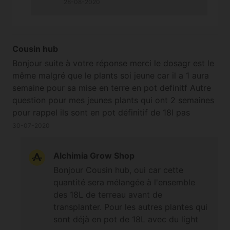
28-08-2020
Cousin hub
Bonjour suite à votre réponse merci le dosagr est le
même malgré que le plants soi jeune car il a 1 aura
semaine pour sa mise en terre en pot definitf Autre
question pour mes jeunes plants qui ont 2 semaines
pour rappel ils sont en pot définitif de 18l pas
encore fait de traitement avec l engrais all in one en
30-07-2020
424 est ce que je peut en mettre de l angrais et si
oui combien et comment Cordialement
Alchimia Grow Shop
Bonjour Cousin hub, oui car cette
quantité sera mélangée à l'ensemble
des 18L de terreau avant de
transplanter. Pour les autres plantes qui
sont déjà en pot de 18L avec du light