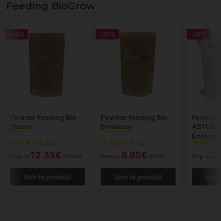
Feeding BioGrow
-25%
-30%
-10%
Powder Feeding Bio
Powder Feeding Bio
Humus d
Bloom
Enhancer
ASTURH
Écologi
(4)
(3)
12.35€
6.95€
2
Depuis
16.50€
Depuis
9.95€
Depuis
Voir le produit
Voir le produit
Voir