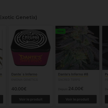
xotic Genetix)
New
on
Dante´s Inferno
Dante's Inferno #8
P
ENIGMA GENETICS
SACRED TERPS
P
24.00€
40.00€
Depuis
D
Voir le produit
Voir le produit