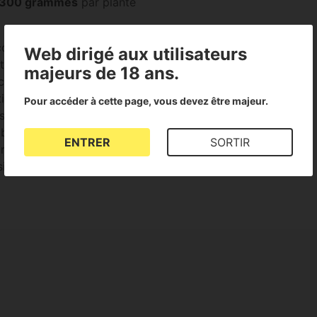
300 grammes
par plante
complexe d’arômes
Web dirigé aux utilisateurs
 touches de diesel épicé et
majeurs de 18 ans.
nces.
ime procure une relaxation
Pour accéder à cette page, vous devez être majeur.
s de journée ou les
ibrés avec une touche
ENTRER
SORTIR
rie mentale rendant cette
ysique que pour une légère