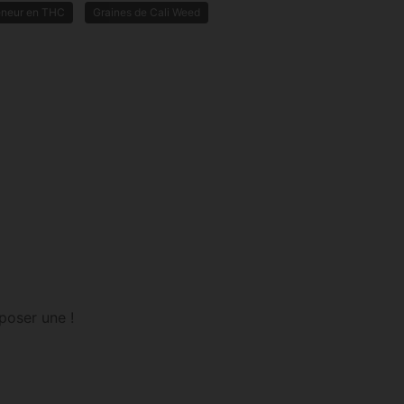
eneur en THC
Graines de Cali Weed
poser une !