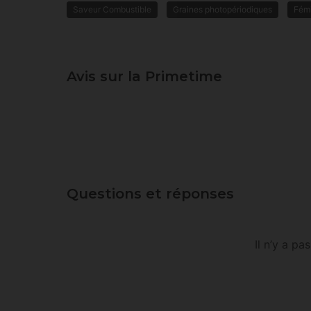
Saveur Combustible
Graines photopériodiques
Fém
Avis sur la Primetime
Questions et réponses
Il n’y a p