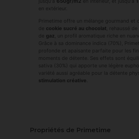
jusqu'à
650gr/m2
en intérieur, et jusqu'à
1
en extérieur.
Primetime offre un mélange gourmand et 
de
cookie sucré au chocolat
, rehaussé de
de
gaz
, un profil aromatique riche en nua
Grâce à sa dominance indica (70%), Primet
profonde et apaisante parfaite pour les fin
moments de détente. Ses effets sont équil
sativa (30%) qui apporte une légère eupho
variété aussi agréable pour la détente ph
stimulation créative
.
Propriétés de Primetime