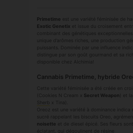
Primetime
est une variété féminisée de ha
Exotic Genetix
et issue du croisement ent
combinant des génétiques exceptionnelles
unique d’arômes riches, une production gé
puissants. Dominée par une influence indic
distingue par son goût gourmand et sa ri
disponible chez Alchimia!
Cannabis Primetime, hybride Ore
Cette variété féminisée a été créée en cro
(Cookies N Cream x
Secret Weapon
) et l
Sherb
x Tina).
Oreoz est une variété à dominance indica
sucré rappelant les biscuits Oreo, agréme
noisette
et de diesel épicé. Ses fleurs so
éclatant, qui dégoulinent de résine