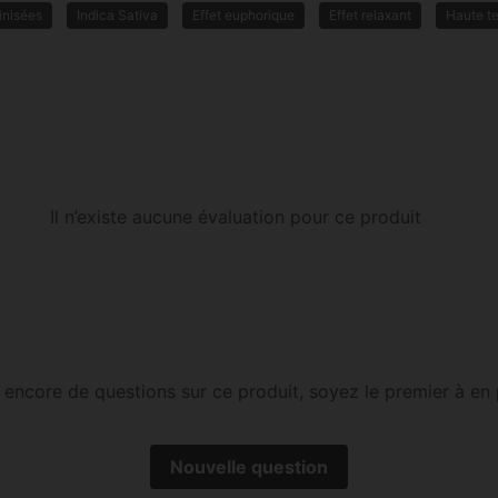
inisées
Indica Sativa
Effet euphorique
Effet relaxant
Haute t
Il n’existe aucune évaluation pour ce produit
as encore de questions sur ce produit, soyez le premier à en 
Nouvelle question