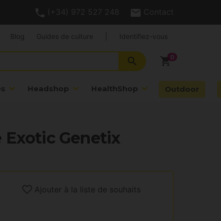
(+34) 972 527 248
Contact
Blog
Guides de culture
|
Identifiez-vous
search
shopping_cart
es
Headshop
HealthShop
Outdoor
 Exotic Genetix
Ajouter à la liste de souhaits