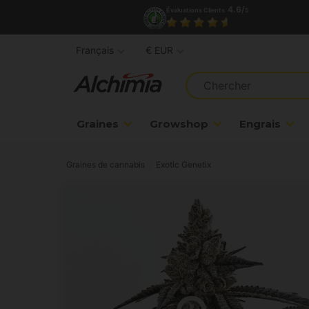
4.6/
Évaluations Clients
5
Français
€ EUR
Graines
Growshop
Engrais
Graines de cannabis
Exotic Genetix