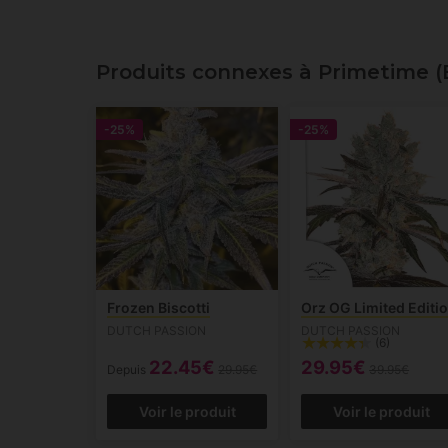
Produits connexes à Primetime (E
-25%
-25%
Frozen Biscotti
Orz OG Limited Editi
DUTCH PASSION
DUTCH PASSION
(6)
22.45€
29.95€
Depuis
29.95€
39.95€
Voir le produit
Voir le produit