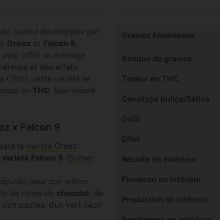
ute qualité développée par
Graines Féminisées
re
Oreoz
et
Falcon 9
,
 pour offrir un mélange
Banque de graines
néreuse et des effets
a (70%), cette variété se
Teneur en THC
chesse en
THC
. Maintenant
Génotype Indica/Sativa
Goût
oz x Falcon 9
Effet
isant la
variété Oreoz
a
variété Falcon 9
(
Sunset
Récolte en extérieur
Floraison en intérieur
 réputée pour son arôme
nté de notes de
chocolat
, de
Production en intérieur
nt compactes, d’un vert néon
Rendement en extérieur