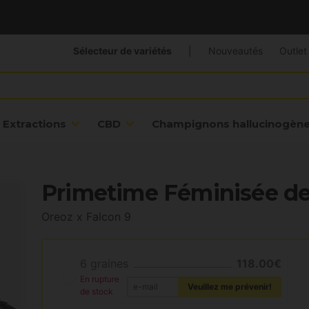
Sélecteur de variétés
|
Nouveautés
Outlet
Extractions
CBD
Champignons hallucinogèn
Primetime Féminisée de
Oreoz x Falcon 9
6 graines
118.00€
En rupture
Veuillez me prévenir!
de stock