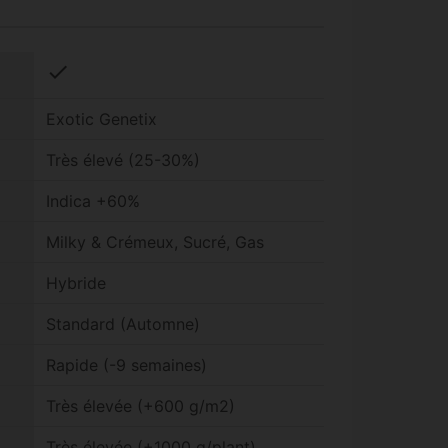
check
Exotic Genetix
Très élevé (25-30%)
Indica +60%
Milky & Crémeux, Sucré, Gas
Hybride
Standard (Automne)
Rapide (-9 semaines)
Très élevée (+600 g/m2)
Très élevée (+1000 g/plant)