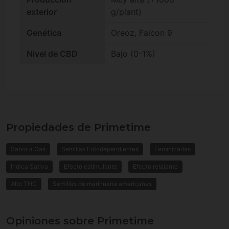
exterior
g/plant)
Genética
Oreoz, Falcon 9
Nivel de CBD
Bajo (0-1%)
Propiedades de Primetime
Sabor a Gas
Semillas Fotodependientes
Feminizadas
Indica Sativa
Efecto estimulante
Efecto relajante
Alto THC
Semillas de marihuana americanas
Opiniones sobre Primetime