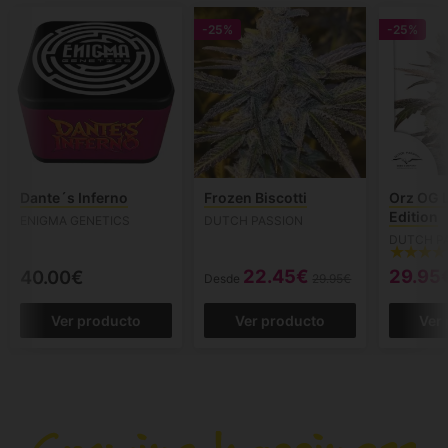
-25%
-25%
Dante´s Inferno
Frozen Biscotti
Orz OG 
Edition
ENIGMA GENETICS
DUTCH PASSION
DUTCH P
22.45€
29.95
40.00€
Desde
29.95€
Ver producto
Ver producto
Ver