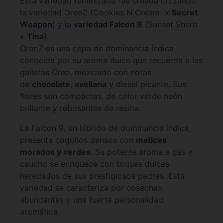
Esta variedad feminizada fue creada cruzando
la
variedad OreoZ
(Cookies N Cream x
Secret
Weapon
) y la
variedad Falcon 9
(
Sunset Sherb
x
Tina
).
OreoZ es una cepa de dominancia índica
conocida por su aroma dulce que recuerda a las
galletas Oreo, mezclado con notas
de
chocolate
,
avellana
y diesel picante. Sus
flores son compactas, de color verde neón
brillante y rebosantes de resina.
La Falcon 9, un híbrido de dominancia índica,
presenta cogollos densos con
matices
morados y verdes
. Su potente aroma a gas y
caucho se enriquece con toques dulces
heredados de sus prestigiosos padres. Esta
variedad se caracteriza por cosechas
abundantes y una fuerte personalidad
aromática.