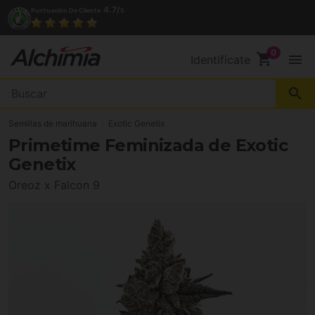
4.7/
Puntuación De Cliente
5
shopping_cart
menu
Identifícate
search
Semillas de marihuana
Exotic Genetix
Primetime Feminizada de Exotic
Genetix
Oreoz x Falcon 9