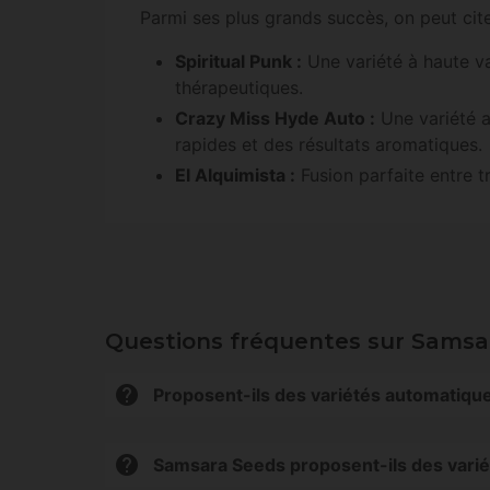
Parmi ses plus grands succès, on peut cite
Spiritual Punk :
Une variété à haute va
thérapeutiques.
Crazy Miss Hyde Auto :
Une variété a
rapides et des résultats aromatiques.
El Alquimista :
Fusion parfaite entre t
Questions fréquentes sur Samsa
Proposent-ils des variétés automatiqu
Oui, Samsara Seeds dispose d'un catalogue de
aromatiques.
Samsara Seeds proposent-ils des variété