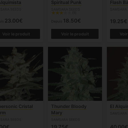
Alquimista
Spiritual Punk
Flash B
SARA SEEDS
SAMSARA SEEDS
SAMSARA 
(1)
23.00€
18.50€
19.25€
uis
Depuis
Voir le produit
Voir le produit
Voir
ersonic Cristal
Thunder Bloody
El Alqui
orm
Mary
SAMSARA 
SARA SEEDS
SAMSARA SEEDS
.00€
19.75€
40.00€