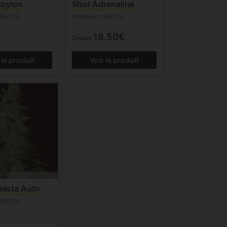
abylon
Shot Adrenaline
SEEDS
SAMSARA SEEDS
18.50€
Depuis
 le produit
Voir le produit
mista Auto
SEEDS