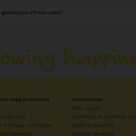
s pour être robustes et faciles à gérer, idéales pour les cu
 génétiques offrent-elles?
fil organoleptique de ses variétés, offrant des saveurs inte
eut vous intéresser
Information
Frais de port
du débutant
Conditions et modalités d'a
x à chaque commande
Mode de paiement
ns fréquentes
Politique de retour