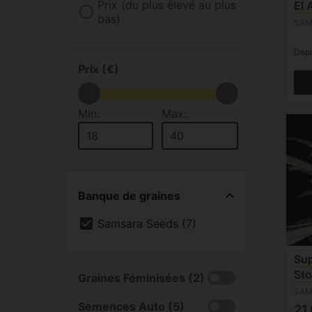
Prix (du plus élevé au plus
El 
bas)
SAM
Dep
Prix (€)
Min:
Max:
Banque de graines
Samsara Seeds (7)
Sup
St
Graines Féminisées (2)
SAM
Semences Auto (5)
21