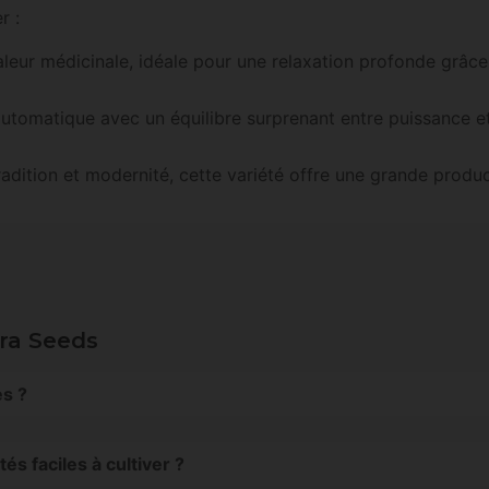
r :
leur médicinale, idéale pour une relaxation profonde grâce
utomatique avec un équilibre surprenant entre puissance et
radition et modernité, cette variété offre une grande product
ra Seeds
es ?
 graines autoflorissantes qui combinent une croissance ra
s faciles à cultiver ?