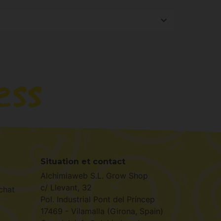
ltivateurs novices et expérimentés.
nses allant du sucré et fruité au terreux et
Situation et contact
Alchimiaweb S.L. Grow Shop
c/ Llevant, 32
chat
Pol. Industrial Pont del Príncep
17469 - Vilamalla (Girona, Spain)