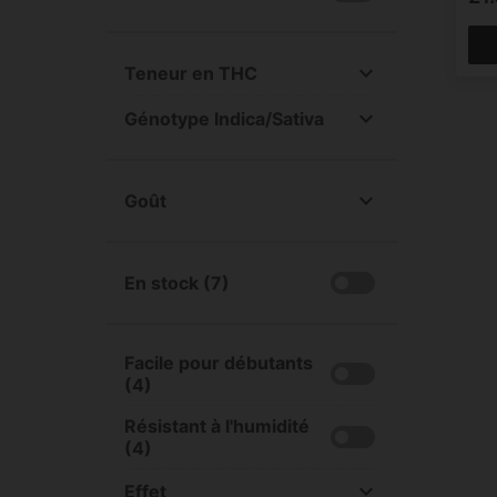
Teneur en THC
All
Génotype Indica/Sativa
Élevé (15-25%) (7)
All
Indica +90% (4)
Goût
Indica +60% (2)
All
Sativa +60% (1)
Fruité (2)
En stock (7)
Haze (1)
Boisé (2)
Skunk (4)
Facile pour débutants
Gas (1)
(4)
Terreux (1)
Résistant à l'humidité
(4)
Effet