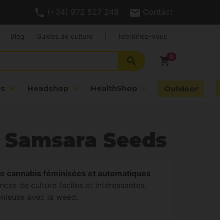
(+34) 972 527 248
Contact
Blog
Guides de culture
|
Identifiez-vous
search
shopping_cart
es
Headshop
HealthShop
Outdoor
Samsara Seeds
es de cannabis féminisées et automatiques
.
ces de culture faciles et intéressantes.
onieuse avec la weed.