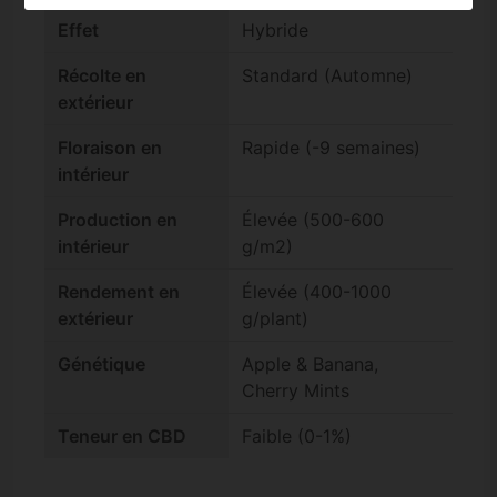
Effet
Hybride
Récolte en
Standard (Automne)
extérieur
Floraison en
Rapide (-9 semaines)
intérieur
Production en
Élevée (500-600
intérieur
g/m2)
Rendement en
Élevée (400-1000
extérieur
g/plant)
Génétique
Apple & Banana,
Cherry Mints
Teneur en CBD
Faible (0-1%)