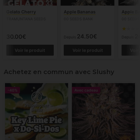
Gelato Cherry
Apple Bananas
Apple B
TRAMUNTANA SEEDS
00 SEEDS BANK
00 SEEDS
24.50€
2
30.00€
Depuis
Depuis
Voir le produit
Voir le produit
Voir
Achetez en commun avec Slushy
-40%
Avec cadeau