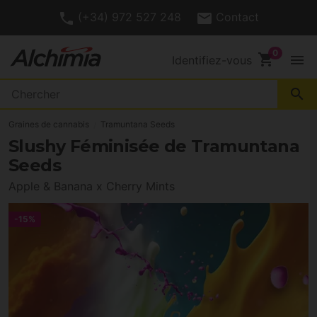
(+34) 972 527 248
Contact
shopping_cart
menu
Identifiez-vous
search
Graines de cannabis
Tramuntana Seeds
Slushy Féminisée de Tramuntana
Seeds
Apple & Banana x Cherry Mints
-15%