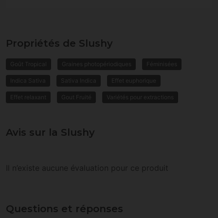
Propriétés de Slushy
Goût Tropical
Graines photopériodiques
Féminisées
Indica Sativa
Sativa Indica
Effet euphorique
Effet relaxant
Gout Fruité
Variétés pour extractions
Avis sur la Slushy
Il n’existe aucune évaluation pour ce produit
Questions et réponses