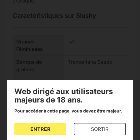
physique.
Caractéristiques sur Slushy
check
Graines
Féminisées
Banque de
Tramuntana Seeds
graines
Teneur en THC
Élevé (15-25%)
Web dirigé aux utilisateurs
Génotype
Indica/Sativa à 50%
majeurs de 18 ans.
Indica/Sativa
Pour accéder à cette page, vous devez être majeur.
Goût
Fruité
check
Adapté aux
ENTRER
SORTIR
extractions