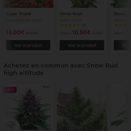
Super Skunk
Hindu Kush
Skunk #
PHILOSOPHER SEEDS
SENSI SEEDS
SENSI SE
(2)
18.00€
10.50€
1
30.00€
Depuis
15.00€
Depuis
Voir le produit
Voir le produit
Voir
Achetez en commun avec Snow Bud
high altitude
-25%