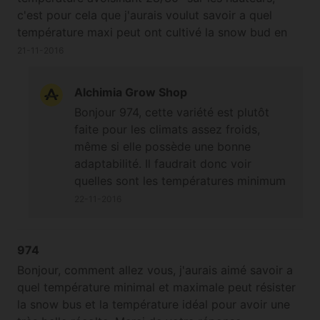
c'est pour cela que j'aurais voulut savoir a quel
température maxi peut ont cultivé la snow bud en
extérieur.
21-11-2016
Alchimia Grow Shop
Bonjour 974, cette variété est plutôt
faite pour les climats assez froids,
même si elle possède une bonne
adaptabilité. Il faudrait donc voir
quelles sont les températures minimum
qu'elle risque de rencontrer pour
22-11-2016
déterminer la viabilité de cette variété
sur votre Île ;-)
974
Bonjour, comment allez vous, j'aurais aimé savoir a
quel température minimal et maximale peut résister
la snow bus et la température idéal pour avoir une