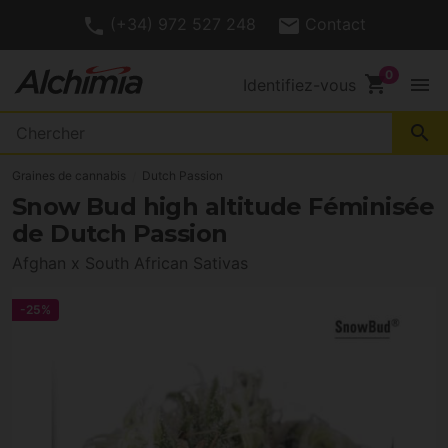
(+34) 972 527 248
Contact
shopping_cart
menu
Identifiez-vous
search
Graines de cannabis
Dutch Passion
Snow Bud high altitude Féminisée
de Dutch Passion
Afghan x South African Sativas
-25%