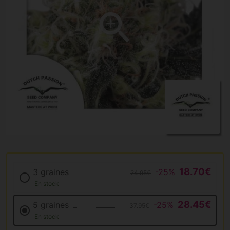
18.70€
3 graines
-25%
24.95€
En stock
28.45€
5 graines
-25%
37.95€
En stock