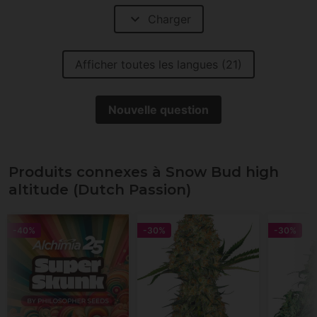
expand_more
Charger
Afficher toutes les langues (21)
Nouvelle question
Produits connexes à Snow Bud high
altitude (Dutch Passion)
-40%
-30%
-30%