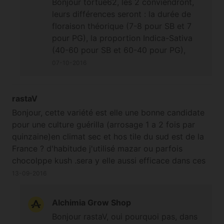
Bonjour tortue62, les 2 conviendront,
leurs différences seront : la durée de
floraison théorique (7-8 pour SB et 7
pour PG), la proportion Indica-Sativa
(40-60 pour SB et 60-40 pour PG),
l'envergure (Snow Bud peut être un peu
07-10-2016
plus grande et imposante que Pamir
Gold dans les mêmes conditions),
l'effet (SB un tout petit peu plus High
rastaV
que PG), et le goût (skunky épicé
Bonjour, cette variété est elle une bonne candidate
rappelant la cannelle pour SB mais
pour une culture guérilla (arrosage 1 a 2 fois par
l'ensemble est assez doux, pour PG un
quinzaine)en climat sec et hos tile du sud est de la
petit goût terreux avec des notes de
France ? d'habitude j'utilisé mazar ou parfois
pêche et de citron) ;-) A bientôt
chocolppe kush .sera y elle aussi efficace dans ces
conditions ? panama de cannabiogen serait elle
13-09-2016
egalement adaptée ?
Alchimia Grow Shop
Bonjour rastaV, oui pourquoi pas, dans