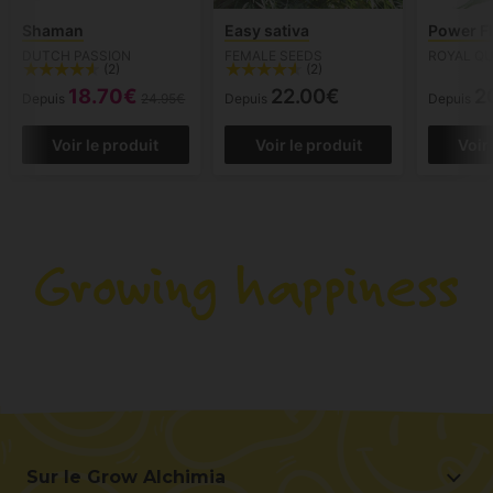
Shaman
Easy sativa
Power F
DUTCH PASSION
FEMALE SEEDS
ROYAL QU
(2)
(2)
18.70€
22.00€
2
Depuis
24.95€
Depuis
Depuis
Voir le produit
Voir le produit
Voir
Sur le Grow Alchimia