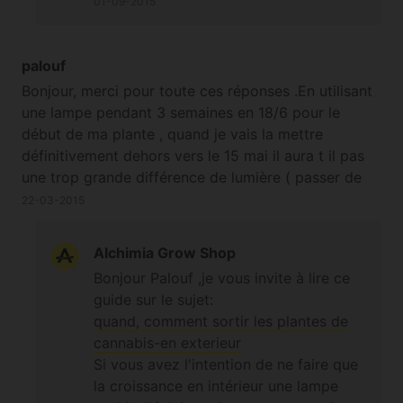
01-09-2015
palouf
Bonjour, merci pour toute ces réponses .En utilisant
une lampe pendant 3 semaines en 18/6 pour le
début de ma plante , quand je vais la mettre
définitivement dehors vers le 15 mai il aura t il pas
une trop grande différence de lumière ( passer de
18h de lumière a 13h de lumière en extérieur ),
22-03-2015
devrais je plutôt reproduire les cycles et ajouter
quelque minute de lumière en plus chaque jour ? Et
Alchimia Grow Shop
pourriez vous me conseiller une bonne lampe
Bonjour Palouf ,je vous invite à lire ce
d'intérieur pour commencer , merci
guide sur le sujet:
quand, comment sortir les plantes de
cannabis-en exterieur
Si vous avez l'intention de ne faire que
la croissance en intérieur une lampe