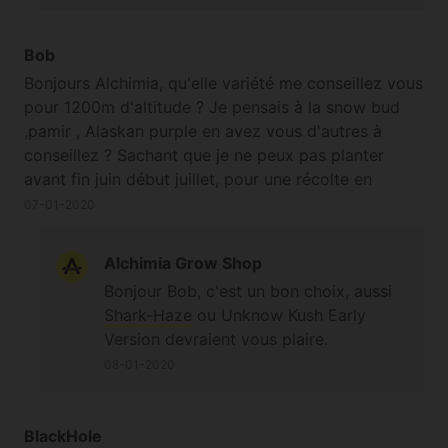
Bob
Bonjours Alchimia, qu'elle variété me conseillez vous
pour 1200m d'altitude ? Je pensais à la snow bud
,pamir , Alaskan purple en avez vous d'autres à
conseillez ? Sachant que je ne peux pas planter
avant fin juin début juillet, pour une récolte en
septembre ou octobre. Merci de vos conseils.
07-01-2020
Alchimia Grow Shop
Bonjour Bob, c'est un bon choix, aussi
Shark-Haze
ou Unknow Kush Early
Version devraient vous plaire.
08-01-2020
BlackHole