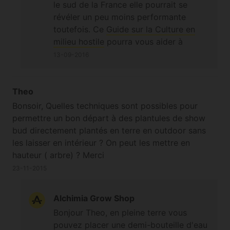
le sud de la France elle pourrait se
révéler un peu moins performante
toutefois. Ce
Guide sur la Culture en
milieu hostile
pourra vous aider à
étoffer votre éventail de "variétés
13-09-2016
guerilla", planter diverses variétés à
différents endroits étant le plus efficace
pour obtenir une récolte ;-)
Theo
Bonsoir, Quelles techniques sont possibles pour
permettre un bon départ à des plantules de show
bud directement plantés en terre en outdoor sans
les laisser en intérieur ? On peut les mettre en
hauteur ( arbre) ? Merci
23-11-2015
Alchimia Grow Shop
Bonjour Theo, en pleine terre vous
pouvez placer une demi-bouteille d'eau