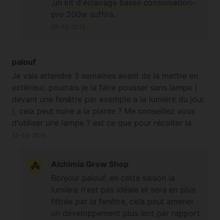
,un
kit d'éclairage basse consomation-
pro 200w
suffira.
25-03-2015
palouf
Je vais attendre 3 semaines avant de la mettre en
extérieur, pourrais je la faire pousser sans lampe (
devant une fenêtre par exemple a la lumière du jour
), cela peut nuire a la plante ? Me conseillez vous
d'utiliser une lampe ? est ce que pour récolter la
plante plus tôt je pourrais faire un forçage ? cela a
12-03-2015
t-il un impact sur la qualité ou le rendement de la
plante ? Merci
Alchimia Grow Shop
Bonjour palouf, en cette saison la
lumière n'est pas idéale et sera en plus
filtrée par la fenêtre, cela peut amener
un développement plus lent par rapport