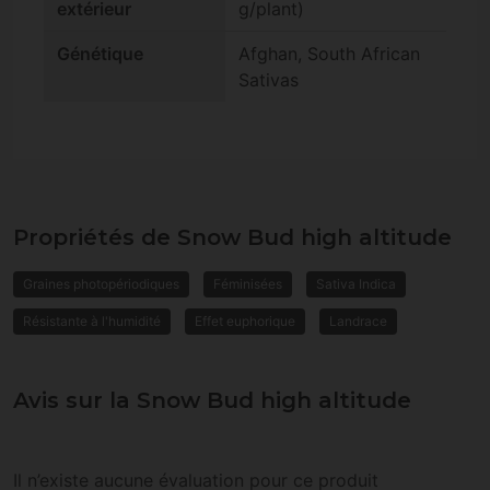
extérieur
g/plant)
Génétique
Afghan, South African
Sativas
Propriétés de Snow Bud high altitude
Graines photopériodiques
Féminisées
Sativa Indica
Résistante à l'humidité
Effet euphorique
Landrace
Avis sur la Snow Bud high altitude
Il n’existe aucune évaluation pour ce produit