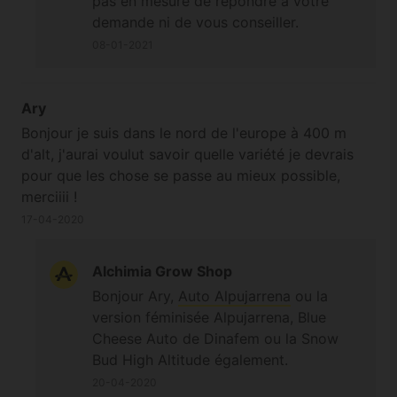
pas en mesure de répondre à votre
demande ni de vous conseiller.
Cordialement
08-01-2021
Ary
Bonjour je suis dans le nord de l'europe à 400 m
d'alt, j'aurai voulut savoir quelle variété je devrais
pour que les chose se passe au mieux possible,
merciiii !
17-04-2020
Alchimia Grow Shop
Bonjour Ary,
Auto Alpujarrena
ou la
version féminisée Alpujarrena, Blue
Cheese Auto de Dinafem ou la Snow
Bud High Altitude également.
20-04-2020