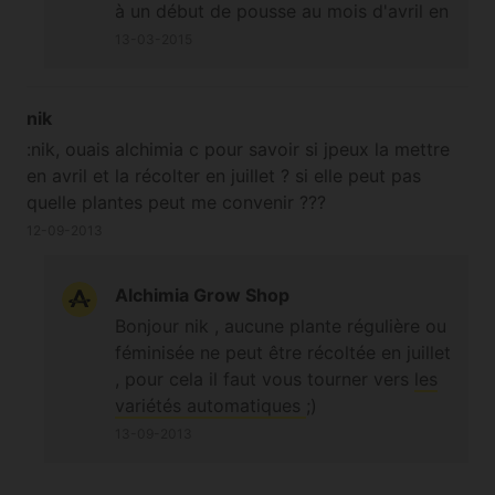
à un début de pousse au mois d'avril en
plein soleil. Plus il y a de lumière mieux
13-03-2015
c'est donc nous vous conseillons en
effet de placer une ampoule d'appoint
pour la plante en intérieur. Oui vous
nik
pouvez effectuer un forçage dès qu'elle
:nik, ouais alchimia c pour savoir si jpeux la mettre
approche la hauteur désirée (en
en avril et la récolter en juillet ? si elle peut pas
mettant la plante dans l'obscurité totale
quelle plantes peut me convenir ???
pendant 12h dès qu'elle a reçu 12h de
12-09-2013
lumière). Cela n'a pas d'impact sur la
qualité de la récolte mais peut diminuer
Alchimia Grow Shop
le rendement, la plante ayant moins de
Bonjour nik , aucune plante régulière ou
temps pour produire des têtes qu'en
féminisée ne peut être récoltée en juillet
pousse naturelle ;-)
, pour cela il faut vous tourner vers
les
variétés automatiques
;)
13-09-2013