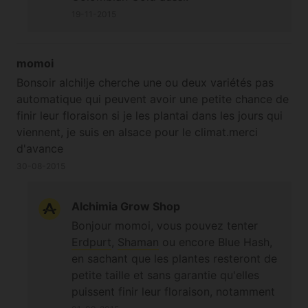
19-11-2015
momoi
Bonsoir alchi!je cherche une ou deux variétés pas
automatique qui peuvent avoir une petite chance de
finir leur floraison si je les plantai dans les jours qui
viennent, je suis en alsace pour le climat.merci
d'avance
30-08-2015
Alchimia Grow Shop
Bonjour momoi, vous pouvez tenter
Erdpurt
,
Shaman
ou encore Blue Hash,
en sachant que les plantes resteront de
petite taille et sans garantie qu'elles
puissent finir leur floraison, notamment
si la météo se dégrade ;-)