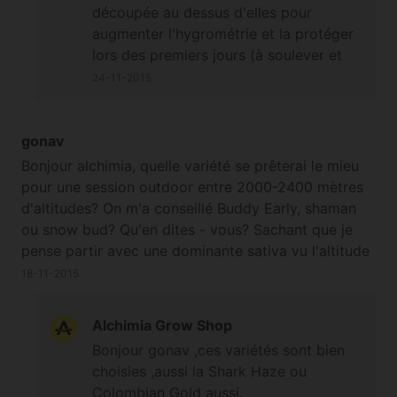
découpée au dessus d'elles pour
augmenter l'hygrométrie et la protéger
lors des premiers jours (à soulever et
remettre chaque jour si possible pour
24-11-2015
permettre un renouvellement de l'air).
Un grillage à lapin peut être également
utile pour éloigner les animaux. On peut
gonav
les placer dans les arbres si on a tout le
Bonjour alchimia, quelle variété se prêterai le mieu
matériel nécessaire, mais cela demande
pour une session outdoor entre 2000-2400 mètres
de l'expérience et de la logistique : il
d'altitudes? On m'a conseillé Buddy Early, shaman
faut vérifier le type d'arbre, la
ou snow bud? Qu'en dites - vous? Sachant que je
température à ces hauteurs, s'il y a des
pense partir avec une dominante sativa vu l'altitude
soucis de vent, et la plante peut être la
en dominant indica j'ai déjâ testé sur le spot et les
18-11-2015
proie d'insectes, rongeurs arboricoles
plantes sont vraiment trop petites ( trou d'environs
et oiseaux donc il faut anticiper tout
25 litres). salutations
Alchimia Grow Shop
cela en plus d'être discret ;-)
Bonjour gonav ,ces variétés sont bien
choisies ,aussi la Shark Haze ou
Colombian Gold aussi.