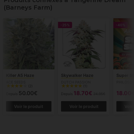
Produits connexes à Tangerine Dream
(Barneys Farm)
-25%
-40%
Killer A5 Haze
Skywalker Haze
Super S
ACE SEEDS
DUTCH PASSION
PHILOSO
(2)
(1)
50.00€
18.70€
18.00
Depuis
Depuis
24.95€
Voir le produit
Voir le produit
Voir