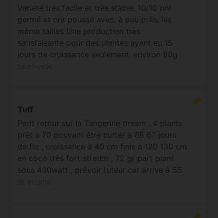
Variété très facile et très stable. 10/10 ont
germé et ont poussé avec, à peu près, les
même tailles Une production très
satisfaisante pour des plantes ayant eu 15
jours de croissance seulement. environ 80g
par plante (certaines iront jusqu'a 120). Côté
06-07-2020
saveurs et puissance vous ne serez pas
déçus.
Tuff
Petit retour sur la Tangerine dream . 4 plants
prêt à 70 pouvant être cutter a 68 67 jours
de flo , croissance à 40 cm finis à 120 130 cm
en coco très fort stretch , 72 gr part plant
sous 400watt , prévoir tuteur car arrive à 55
60 les branche ne supporte plus le poid des
26-01-2016
buds , résistante a la moisissure culture à 70
%d'humidité 65 % . Une de mes favorite !