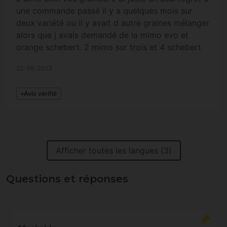
une commande passé il y a quelques mois sur
deux variété ou il y avait d autre graines mélanger
alors que j avais demandé de la mimo evo et
orange schebert. 2 mimo sur trois et 4 schebert
sur 5 . Mais bon pas trop à me plaindre. Super
22-09-2023
qualité quand même. Merci à vous.
Avis vérifié
Afficher toutes les langues (3)
Questions et réponses