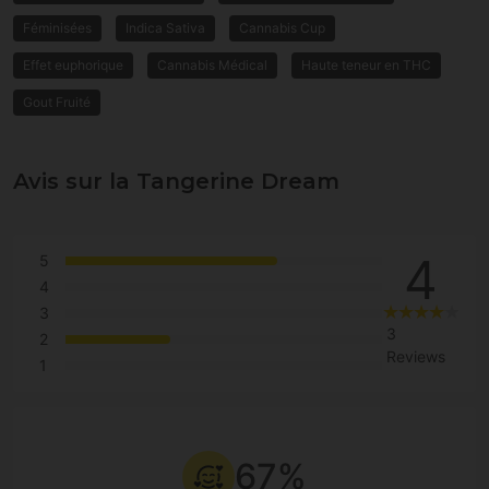
Féminisées
Indica Sativa
Cannabis Cup
Effet euphorique
Cannabis Médical
Haute teneur en THC
Gout Fruité
Avis sur la Tangerine Dream
4
5
4
3
3
2
Reviews
1
67%