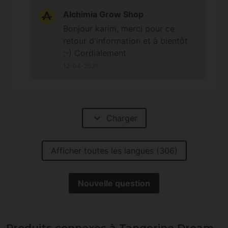
stérile enfin je me rattraperai sur la tangerine
Alchimia Grow Shop
dream . Deux phénotypes observés une
Bonjour karim, merci pour ce
blanche et une plante bruni Les deux sont
retour d'information et à bientôt
terribles et collent énormément Bonne
;-) Cordialement
continuation à tous Toujours sérieux chez
12-04-2021
Alchimia
expand_more
Charger
Afficher toutes les langues (306)
Nouvelle question