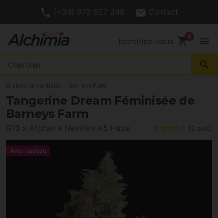
(+34) 972 527 248
Contact
shopping_cart
menu
Identifiez-vous
search
Graines de cannabis
Barneys Farm
Tangerine Dream Féminisée de
Barneys Farm
G13 x Afghan x Neville's A5 Haze
(3 avis)
Avec cadeau