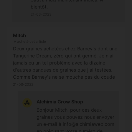
bientôt.
21-03-2023
Mitch
A acheté cet article
Deux graines achetées chez Barney's dont une
Tangerine Dream, zéro qui ont germé. Je n'ai
jamais eu un tel problème avec la dizaine
d'autres banques de graines que j'ai testées.
Comme Barney's ne se mouche pas du coude
avec le prix très élevé de ses graines, on est en
21-08-2022
droit de s'attendre à mieux... Bref, pas la peine
d'acheter chez Barney's quand il y a tant
Alchimia Grow Shop
d'autres banques de graines qui font du
Bonjour Mitch, pour ces deux
meilleur travail (et à des prix plus abordables).
graines vous pouvez nous envoyer
un e-mail à info@alchimiaweb.com
en précisant votre numéro de