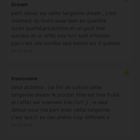
Dream
petit retour sur cette tangerine dream , c'est
vraiment du lourd aussi bien en quantité
qu'en qualité,productive et un gout tres
sucrées et un effet tres fort bref n'hésitez
pas c'est une bombe seul bémol sur 5 graines
j ai eu 3 phénos mais ca reste une super
27-12-2015
variété
truecrume
salut alchimia , j'ai fini de cultivé cette
tangerine dream le produit final est tres fruité
et l'effet est vraiment trés fort ;) , le seul
defaut pour ma part avec cette tangerine
c'est que j'i eu des phéno trop différent a
mon gout, sinon une beuh vraiment comme
12-05-2015
au pays je l'ai trouvé trés proche de celle que
j'avais gouté au barney lounge.