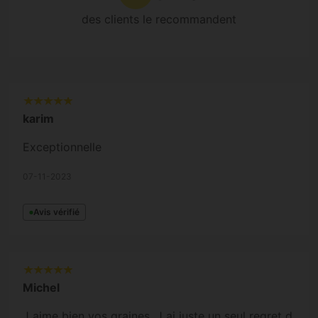
des clients le recommandent
karim
Exceptionnelle
07-11-2023
Avis vérifié
Michel
J aime bien vos graines. J ai juste un seul regret d