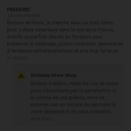
FREDERIC
Est client d'Alchimia
Bonjour alchimia, je cherche deux ou trois idées
pour culture exterieure dans le sud de la France,
autoflo au parfum discret en floraison pour
préserver le voisinage, plutot compacte, savoureuse
à tendance sativa/euphorique et pas trop forte en
THC. Est ce que tangerine peut correspondre et
17-06-2023
avez vous d'autre suggestions ?
Alchimia Grow Shop
Bonjour Frédéric, hélas les lois de votre
pays n'autorisant pas la germination ni
la culture de ces graines, nous ne
sommes pas en mesure de répondre à
votre demande ni de vous conseiller.
Merci pour votre compréhension et à
19-06-2023
bientôt.