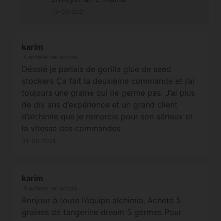
info@alchimiaweb.com en précisant
13-09-2021
votre numéro de commande et votre
situation afin de remplir le formulaire de
réclamation pour non-germination (une
karim
A acheté cet article
photo de ladite graine non-germée et
Désolé je parlais de gorilla glue de seed
du paquet d'origine est la bienvenue).
stockers Ça fait la deuxième commande et j’ai
Cordialement
toujours une graine qui ne germe pas. J’ai plus
de dix ans d’expérience et un grand client
d’alchimie que je remercie pour son sérieux et
la vitesse des commandes
31-08-2021
karim
A acheté cet article
Bonjour à toute l’équipe alchimia. Acheté 5
graines de tangerine dream 5 germes Pour