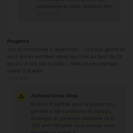
commande et votre situation afin
de remplir le formulaire de
22-08-2022
réclamation pour non-germination
(avec une photo des graines non-
germées et des paquets d'origine).
Proghres
Cordialement
J'en ai commandé 3 récemment . 1 n'a pas germé et
les 2 autres semblent etres des triso au bout de 15j
de cro. A voir par la suite ....mais un peu septique
quand à la suite .
12-09-2021
Alchimia Grow Shop
Bonjour Proghres, pour la graine non-
germée si les
conditions de Retours,
échanges et garanties (sections 14 et
14.1)
sont remplies vous pouvez nous
envoyer un e-mail à