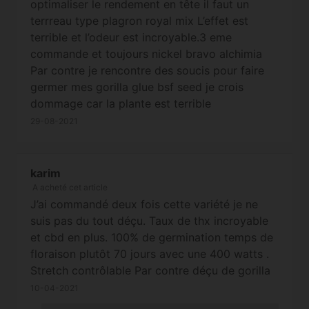
optimaliser le rendement en tête il faut un
terrreau type plagron royal mix L’effet est
terrible et l’odeur est incroyable.3 eme
commande et toujours nickel bravo alchimia
Par contre je rencontre des soucis pour faire
germer mes gorilla glue bsf seed je crois
dommage car la plante est terrible
29-08-2021
karim
A acheté cet article
J’ai commandé deux fois cette variété je ne
suis pas du tout déçu. Taux de thx incroyable
et cbd en plus. 100% de germination temps de
floraison plutôt 70 jours avec une 400 watts .
Stretch contrôlable Par contre déçu de gorilla
glue 2 graines ont germé sur trois sinon je
10-04-2021
pense que la graine était blanche et peut être