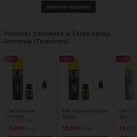
Nouvelle question
Produits connexes à Terps Spray
Amnesia (Terpènes)
-25%
-25%
-25%
Cali Terpenes
Cali Terpenes Orange
Cali Ter
Monster
Turbo
Scout C
(2)
13.60€
13.60€
13.60
18.15€
18.15€