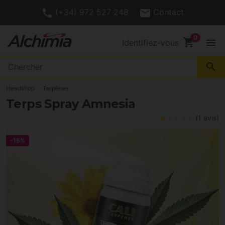
(+34) 972 527 248
Contact
shopping_cart
menu
Identifiez-vous
search
Headshop
Terpènes
Terps Spray Amnesia
(1 avis)
-15%