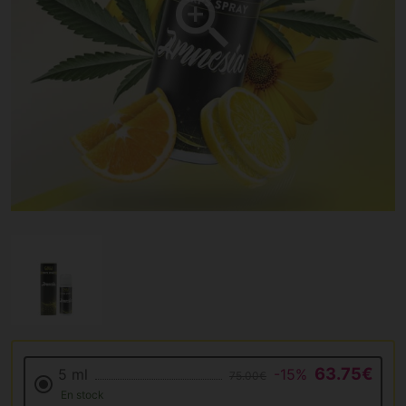
63.75€
5 ml
-15%
75.00€
En stock