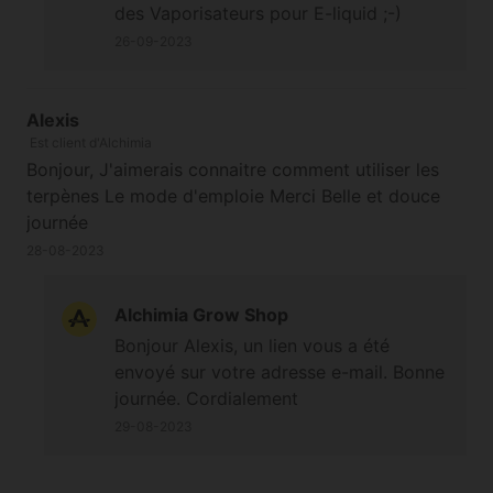
des Vaporisateurs pour E-liquid ;-)
Bonne journée ! Cordialement
26-09-2023
Alexis
Est client d'Alchimia
Bonjour, J'aimerais connaitre comment utiliser les
terpènes Le mode d'emploie Merci Belle et douce
journée
28-08-2023
Alchimia Grow Shop
Bonjour Alexis, un lien vous a été
envoyé sur votre adresse e-mail. Bonne
journée. Cordialement
29-08-2023