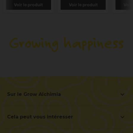
Voir le produit
Voir le produit
Voir
Sur le Grow Alchimia
Sur le Grow Alchimia
Situation et contact
Cela peut vous intéresser
Aidez-nous à nous améliorer
Offres
Contact pour les professionnels (B2B)