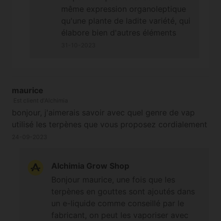
même expression organoleptique
qu'une plante de ladite variété, qui
élabore bien d'autres éléments
participant à l'odeur et au goût
31-10-2023
d'une récolte grâce à des
processus biochimiques très
complexes. Bonne journée.
maurice
Cordialement
Est client d'Alchimia
bonjour, j'aimerais savoir avec quel genre de vap
utilisé les terpènes que vous proposez cordialement
24-09-2023
Alchimia Grow Shop
Bonjour maurice, une fois que les
terpènes en gouttes sont ajoutés dans
un e-liquide comme conseillé par le
fabricant, on peut les vaporiser avec