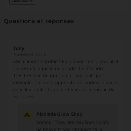
Avis vérifié
Questions et réponses
Tony
A acheté cet article
Absolument horrible ! Rien à voir avec l'odeur d
amnesia à laquelle on voudrait s attendre...
Très très loin du goût d'un "core cut" par
exemple.. Cela ce rapproche des odeur bizarre
dans les pochette de cbd vendu en bureau de
tabac ou autre ... Et les autre goût teste
29-10-2023
(dosidos et critical)franchement c'est pas
mieux.. Perso très déçu pour le prix !!
Alchimia Grow Shop
Bonjour Tony, les terpènes isolés
ne peuvent pas retranscrire la