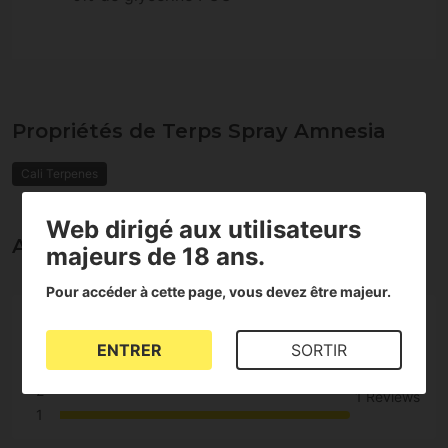
Propriétés de Terps Spray Amnesia
Cali Terpenes
Web dirigé aux utilisateurs
Avis sur la Terps Spray Amnesia
majeurs de 18 ans.
Pour accéder à cette page, vous devez être majeur.
5
1
4
ENTRER
SORTIR
3
2
1 Reviews
1