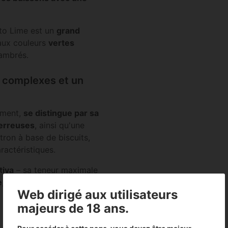
otto Lime est un
grand
 aux couleurs
vertes
 ambrés.
s complexes et un
rement,
se distingue par sa
terreuses
, ainsi qu'une
tron à base de biscuits,
ractéristiques.
tiva
– sa teneur maximale
e
, très énergique et
créatif
,
Web dirigé aux utilisateurs
majeurs de 18 ans.