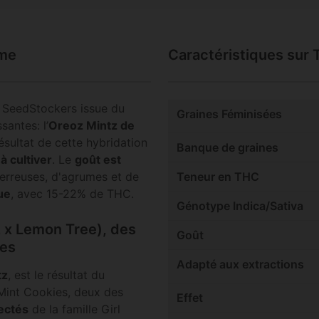
ime
Caractéristiques sur 
e SeedStockers issue du
Graines Féminisées
santes: l’
Oreoz Mintz de
résultat de cette hybridation
Banque de graines
 à cultiver
. Le
goût est
terreuses, d'agrumes et de
Teneur en THC
ue
, avec 15-22% de THC.
Génotype Indica/Sativa
z x Lemon Tree), des
Goût
tes
Adapté aux extractions
tz
, est le résultat du
Mint Cookies, deux des
Effet
pectés
de la famille Girl