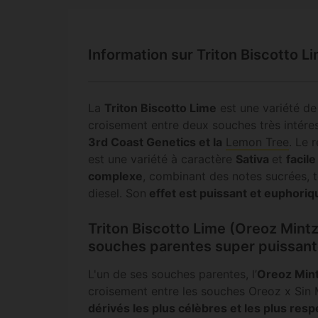
Information sur Triton Biscotto L
La
Triton Biscotto Lime
est une variété d
croisement entre deux souches très intéres
3rd Coast Genetics et la
Lemon Tree
. Le 
est une variété à caractère
Sativa
et
facile
complexe
, combinant des notes sucrées, 
diesel. Son
effet est puissant et euphoriq
Triton Biscotto Lime (Oreoz Mint
souches parentes super puissan
L'un de ses souches parentes, l’
Oreoz Min
croisement entre les souches Oreoz x Sin 
dérivés les plus célèbres et les plus res