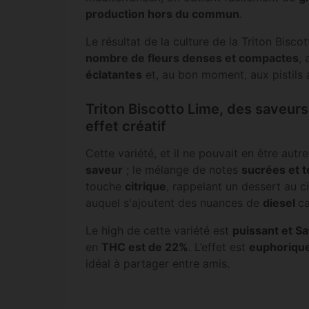
production hors du commun
.
Le résultat de la culture de la Triton Bisc
nombre de fleurs denses et compactes
,
éclatantes
et, au bon moment, aux pistils
Triton Biscotto Lime, des saveur
effet créatif
Cette variété, et il ne pouvait en être aut
saveur
; le mélange de notes
sucrées et 
touche
citrique
, rappelant un dessert au ci
auquel s'ajoutent des nuances de
diesel
ca
Le high de cette variété est
puissant et Sa
en
THC est de 22%
. L’effet est
euphoriqu
idéal à partager entre amis.