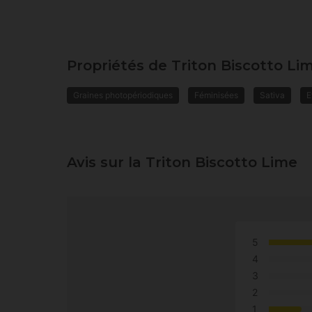
Propriétés de Triton Biscotto Li
Graines photopériodiques
Féminisées
Sativa
E
Avis sur la Triton Biscotto Lime
5
4
3
2
1