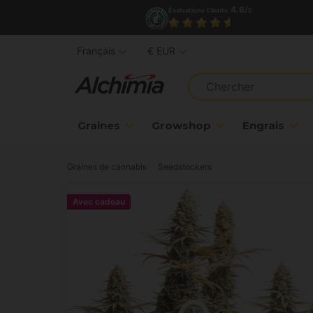
4.6/
Évaluations Clients
5
Français
€ EUR
Graines
Growshop
Engrais
Graines de cannabis
Seedstockers
Avec cadeau