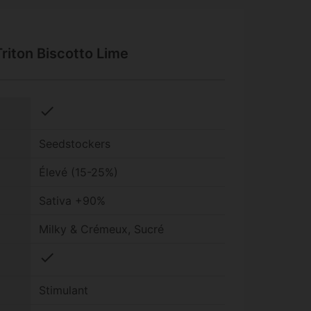
Triton Biscotto Lime
check
Seedstockers
Élevé (15-25%)
Sativa +90%
Milky & Crémeux, Sucré
check
Stimulant