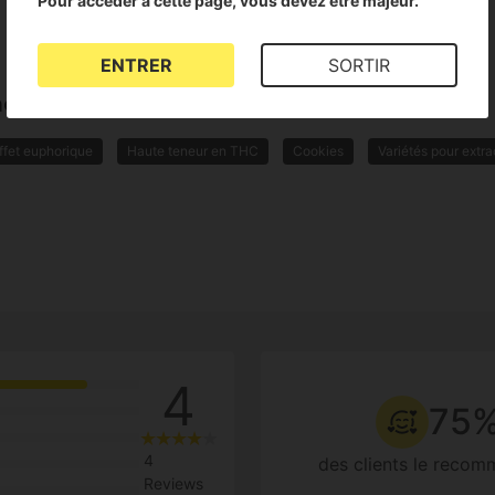
Pour accéder à cette page, vous devez être majeur.
ENTRER
SORTIR
me
ffet euphorique
Haute teneur en THC
Cookies
Variétés pour extra
4
75
4
des clients le reco
Reviews