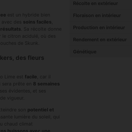
Récolte en extérieur
ree
est un hybride bien
Floraison en intérieur
; avec des
soins faciles
,
Production en intérieur
 résultats
. Sa récolte donne
 le citron acidulé, où des
Rendement en extérieur
 touches de Skunk.
Génétique
kers, des fleurs
to Lime est
facile
, car il
i sera prête en
8 semaines
ses évidentes, et ses
de vigueur.
tteindre son
potentiel et
ssante lumière du soleil, qui
 au chaud climat
ros buissons avec une