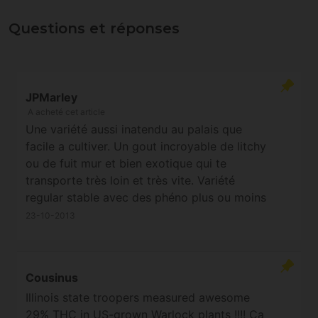
Questions et réponses
JPMarley
A acheté cet article
Une variété aussi inatendu au palais que
facile a cultiver. Un gout incroyable de litchy
ou de fuit mur et bien exotique qui te
transporte très loin et très vite. Variété
regular stable avec des phéno plus ou moins
marqué mais jamais decevant. Serious et
23-10-2013
Alchi toujours au top.
Cousinus
Illinois state troopers measured awesome
29% THC in US-grown Warlock plants !!!! Ça