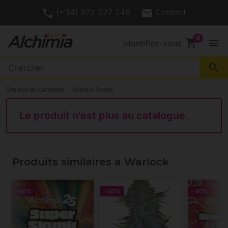
(+34) 972 527 248
Contact
shopping_cart
menu
Identifiez-vous
search
Graines de cannabis
Serious Seeds
Le produit n'est plus au catalogue.
Produits similaires à Warlock
-40%
-30%
-40%