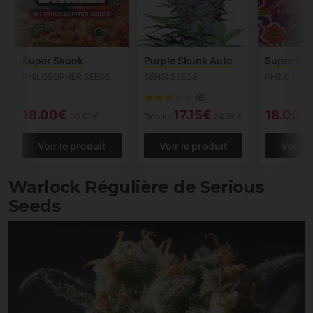
Super Skunk
Purple Skunk Auto
Super Sil
PHILOSOPHER SEEDS
SENSI SEEDS
PHILOSOPH
(6)
18.00€
17.15€
18.00€
30.00€
Depuis
24.50€
Voir le produit
Voir le produit
Voir le
Warlock Régulière de Serious
Seeds