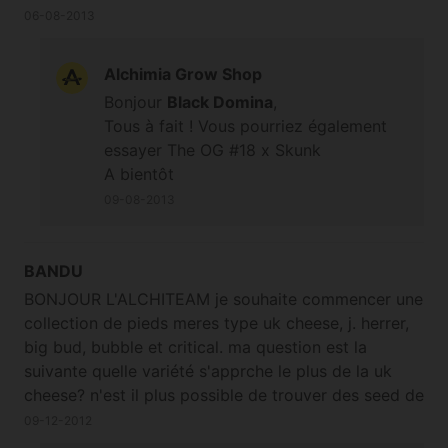
06-08-2013
Alchimia Grow Shop
Bonjour
Black Domina
,
Tous à fait ! Vous pourriez également
essayer The OG #18 x Skunk
A bientôt
09-08-2013
BANDU
BONJOUR L'ALCHITEAM je souhaite commencer une
collection de pieds meres type uk cheese, j. herrer,
big bud, bubble et critical. ma question est la
suivante quelle variété s'apprche le plus de la uk
cheese? n'est il plus possible de trouver des seed de
"cheese original" en regular? j'adore votre travail et
09-12-2012
encore merci pour les reponse.