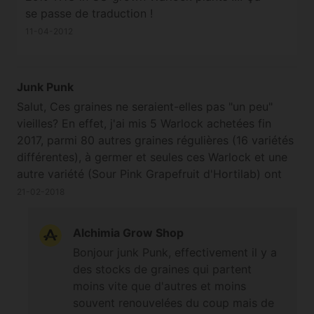
se passe de traduction !
11-04-2012
Junk Punk
Salut, Ces graines ne seraient-elles pas "un peu"
vieilles? En effet, j'ai mis 5 Warlock achetées fin
2017, parmi 80 autres graines régulières (16 variétés
différentes), à germer et seules ces Warlock et une
autre variété (Sour Pink Grapefruit d'Hortilab) ont
eu des difficultés pour germer. Au bout de deux
21-02-2018
jours, sur mes 85 graines, seuls un freebee Mango
Tango, une Platinium Huckleberry Cookie, les 5 SPG
Alchimia Grow Shop
et les 5 Warlock n'avaient pas germé. Au bout de
Bonjour junk Punk, effectivement il y a
quatre jours, une SPG et une Warlock sortaient un
des stocks de graines qui partent
bout de germe. Au bout de six jours, trois SPG de
moins vite que d'autres et moins
plus et Trois W de plus avaient sorti un petit bout de
souvent renouvelées du coup mais de
germe, timidement, je me suis dit "ben finalement,