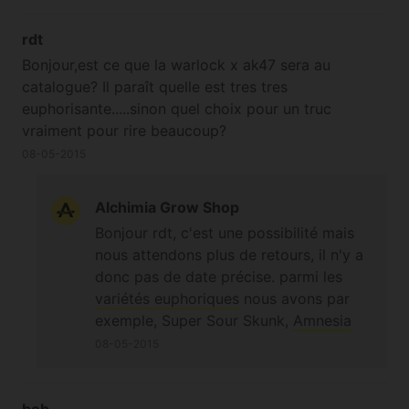
vous recherchez ;-) A bientôt
rdt
Bonjour,est ce que la warlock x ak47 sera au
catalogue? Il paraît quelle est tres tres
euphorisante.....sinon quel choix pour un truc
vraiment pour rire beaucoup?
08-05-2015
Alchimia Grow Shop
Bonjour rdt, c'est une possibilité mais
nous attendons plus de retours, il n'y a
donc pas de date précise. parmi les
variétés euphoriques
nous avons par
exemple, Super Sour Skunk,
Amnesia
Mystery
,
Jilly Bean
,
Strawberry Cough
,
08-05-2015
Strawberry Amnesia
ou encore
Malakoff
;-)