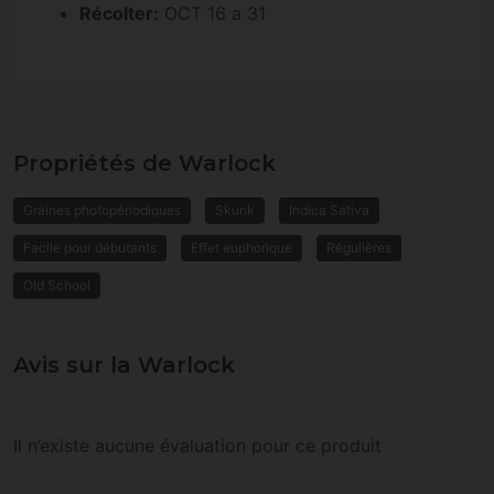
Récolter:
OCT 16 a 31
Propriétés de Warlock
Graines photopériodiques
Skunk
Indica Sativa
Facile pour débutants
Effet euphorique
Régulières
Old School
Avis sur la Warlock
Il n’existe aucune évaluation pour ce produit