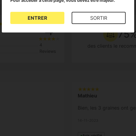
Pour accéder à cette page, vous devez être majeur.
ENTRER
SORTIR
4
75
4
des clients le reco
Reviews
Mathieu
Bien, les 3 graines ont ger
14-11-2023
Avis vérifié