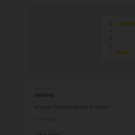
5
4
3
2
1
anthony
N'a pas fonctionné des le départ
16-09-2024
Avis vérifié