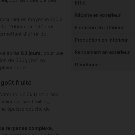
Effet
Récolte en extérieur
, mesurant en moyenne 120 à
140 à 200cm en extérieur,
Floraison en intérieur
ermettant d'offrir de
Production en intérieur
Rendement en extérieur
ève après
63 jours
, pour une
tion de 550gr/m2 en
Génétique
pleine terre.
goût fruité
 Watermelon Zkittlez prend
iculier sur ses feuilles,
 une épaisse couche de
 de terpènes complexe
,