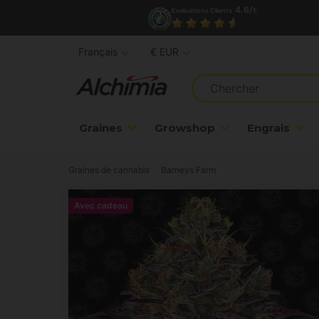
4.6/
Évaluations Clients
5
Français
€ EUR
Graines
Growshop
Engrais
Graines de cannabis
Barneys Farm
Avec cadeau