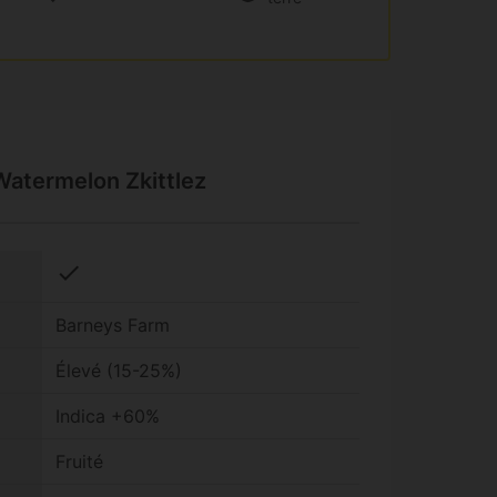
Watermelon Zkittlez
check
Barneys Farm
Élevé (15-25%)
Indica +60%
Fruité