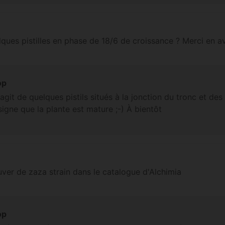
lques pistilles en phase de 18/6 de croissance ? Merci en 
op
s'agit de quelques pistils situés à la jonction du tronc et d
signe que la plante est mature ;-) À bientôt
ouver de zaza strain dans le catalogue d'Alchimia
op