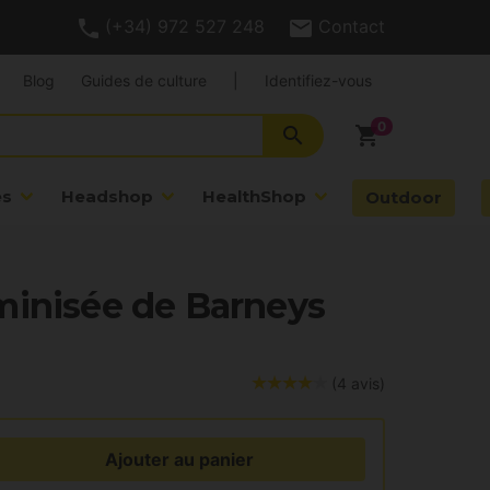
(+34) 972 527 248
Contact
Blog
Guides de culture
|
Identifiez-vous
search
shopping_cart
es
Headshop
HealthShop
Outdoor
minisée de Barneys
(4 avis)
Ajouter au panier