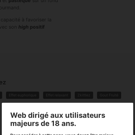
n
et
pastèque
sur un fond
gourmand.
 capacité à favoriser la
 avec son
high
positif
ez
Effet euphorique
Effet relaxant
Zkittlez
Gout Fruité
Web dirigé aux utilisateurs
majeurs de 18 ans.