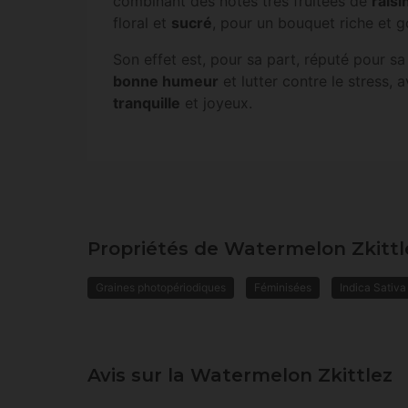
combinant des notes très fruitées de
raisi
floral et
sucré
, pour un bouquet riche et 
Son effet est, pour sa part, réputé pour sa
bonne humeur
et lutter contre le stress,
tranquille
et joyeux.
Propriétés de Watermelon Zkittl
Graines photopériodiques
Féminisées
Indica Sativa
Avis sur la Watermelon Zkittlez