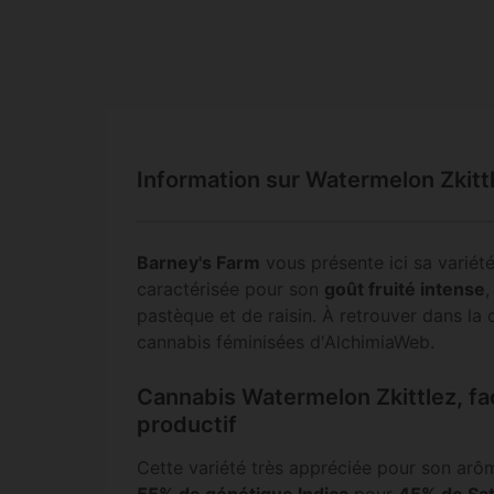
Information sur Watermelon Zkitt
Barney's Farm
vous présente ici sa variét
caractérisée pour son
goût fruité intense
,
pastèque et de raisin. À retrouver dans la 
cannabis féminisées d'AlchimiaWeb.
Cannabis Watermelon Zkittlez, faci
productif
Cette variété très appréciée pour son arô
55% de génétique Indica
pour
45% de Sat