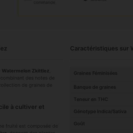
commande
lez
Caractéristiques sur 
é
Watermelon Zkittlez
,
Graines Féminisées
 combinant des notes de
collection de graines de
Banque de graines
Teneur en THC
le à cultiver et
Génotype Indica/Sativa
Goût
me fruité est composée de
iva
, donnant des plantes