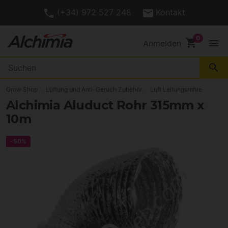
(+34) 972 527 248
Kontakt
shopping_cart
menu
Anmelden
search
Grow Shop
Lüftung und Anti-Geruch Zubehör
Luft Leitungsrohre
Alchimia Aluduct Rohr 315mm x
10m
-50%