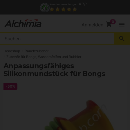
4.7/
Kundenbewertungen
5
shopping_cart
menu
Anmelden
search
Headshop
Rauchzubehör
Zubehör für Bongs, Wasserpfeifen und Bubbler
Anpassungsfähiges
Silikonmundstück für Bongs
-50%