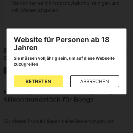
Sie können es mit Isopropylalkohol reinigen und
mit Wasser abspülen.
Website für Personen ab 18
Jahren
Eigenschaften von Anpassungsfähiges
Silikonmundstück für Bongs
Sie müssen volljährig sein, um auf diese Webseite
zuzugreifen
Silikonprodukte für Cannabis
BETRETEN
ABBRECHEN
Meinungen über Anpassungsfähiges
Silikonmundstück für Bongs
Für dieses Produkt liegen keine Bewertungen vor