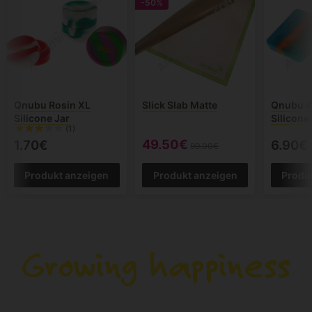
-50%
Qnubu Rosin XL
Slick Slab Matte
Qnubu 4
Silicone Jar
Silicone
(1)
49.50€
1.70€
6.90€
99.00€
Produkt anzeigen
Produkt anzeigen
Produ