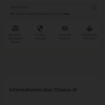
ACHTUNG!
Wir liefern dieses Produkt nicht an
Usa
Geschenk
Sichere
Diskreter
Schütze den
Bei Jedem
Zahlung
Versand
Planeten
Einkauf
Informationen über Cheese M