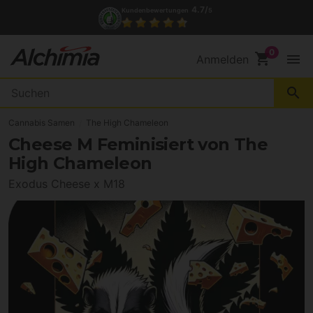
4.7/
Kundenbewertungen
5
shopping_cart
menu
Anmelden
search
Cannabis Samen
The High Chameleon
Cheese M Feminisiert von The
High Chameleon
Exodus Cheese x M18