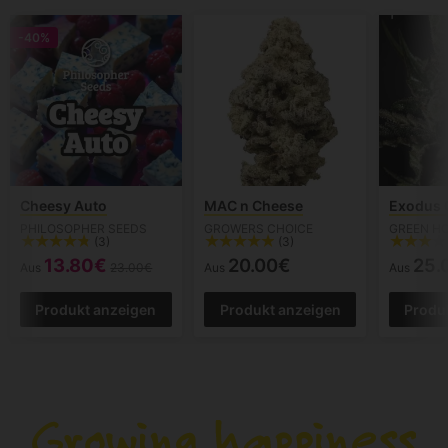
-40%
Cheesy Auto
MAC n Cheese
Exodus 
PHILOSOPHER SEEDS
GROWERS CHOICE
GREEN H
(3)
(3)
13.80€
20.00€
25.
Aus
23.00€
Aus
Aus
Produkt anzeigen
Produkt anzeigen
Produ